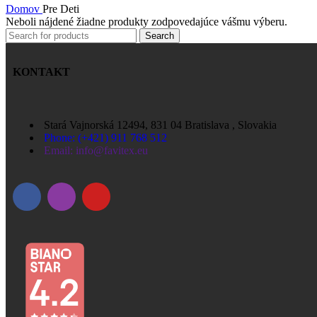
Domov
Pre Deti
Neboli nájdené žiadne produkty zodpovedajúce vášmu výberu.
Search
KONTAKT
Stará Vajnorská 12494, 831 04 Bratislava , Slovakia
Phone: (+421) 911 768 512
Email: info@favitex.eu