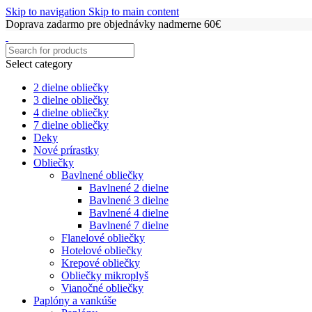
Skip to navigation
Skip to main content
Doprava zadarmo pre objednávky nadmerne 60€
Select category
2 dielne obliečky
3 dielne obliečky
4 dielne obliečky
7 dielne obliečky
Deky
Nové prírastky
Obliečky
Bavlnené obliečky
Bavlnené 2 dielne
Bavlnené 3 dielne
Bavlnené 4 dielne
Bavlnené 7 dielne
Flanelové obliečky
Hotelové obliečky
Krepové obliečky
Obliečky mikroplyš
Vianočné obliečky
Paplóny a vankúše