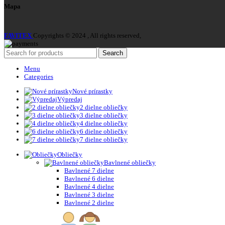
Mapa
FAVITEX
Copyrights © 2024 , All rights reserved,
Search
Menu
Categories
Nové prírastky
Výpredaj
2 dielne obliečky
3 dielne obliečky
4 dielne obliečky
6 dielne obliečky
7 dielne obliečky
Obliečky
Bavlnené obliečky
Bavlnené 7 dielne
Bavlnené 6 dielne
Bavlnené 4 dielne
Bavlnené 3 dielne
Bavlnené 2 dielne