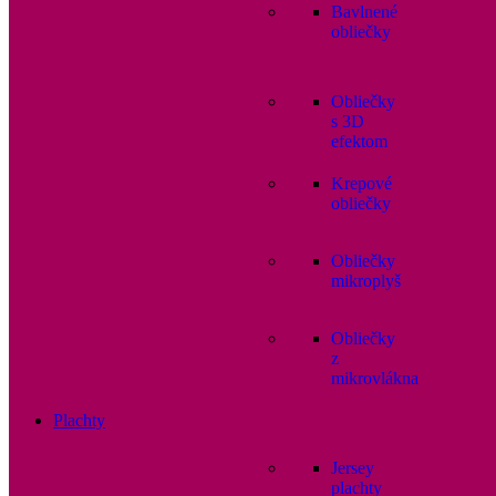
Bavlnené
obliečky
Obliečky
s 3D
efektom
Krepové
obliečky
Obliečky
mikroplyš
Obliečky
z
mikrovlákna
Plachty
Jersey
plachty