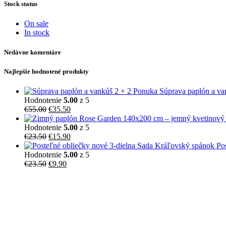
Stock status
On sale
In stock
Nedávne komentáre
Najlepšie hodnotené produkty
Súprava paplón a va
Hodnotenie
5.00
z 5
€
55.00
€
35.50
Hodnotenie
5.00
z 5
€
23.50
€
15.90
Po
Hodnotenie
5.00
z 5
€
23.50
€
9.90