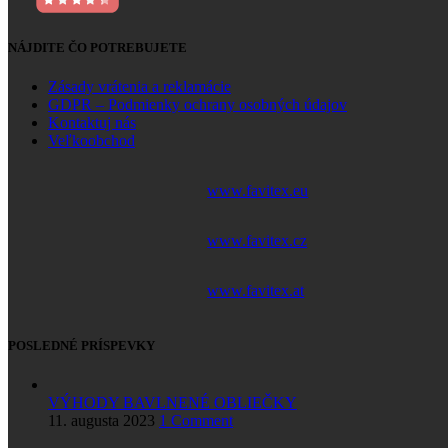
NÁJDITE ČO POTREBUJETE
Zásady vrátenia a reklamácie
GDPR – Podmienky ochrany osobných údajov
Kontaktuj nás
Veľkoobchod
www.favitex.eu
www.favitex.cz
www.favitex.at
POSLEDNÉ PRÍSPEVKY
VÝHODY BAVLNENÉ OBLIEČKY
11. augusta 2023
1 Comment