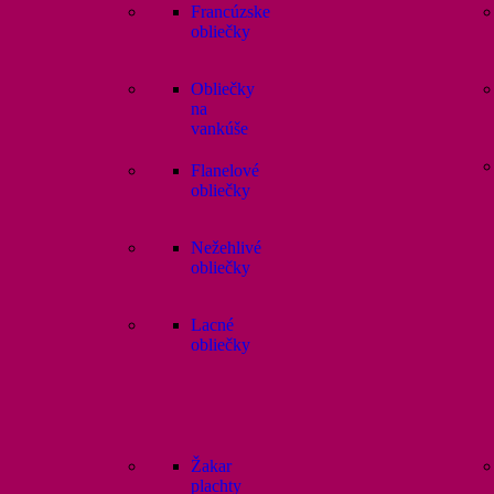
Francúzske
obliečky
Obliečky
na
vankúše
Flanelové
obliečky
Nežehlivé
obliečky
Lacné
obliečky
Žakar
plachty