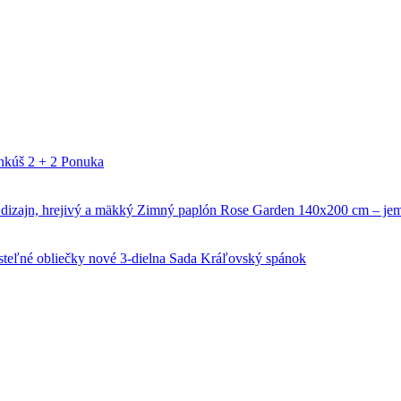
nkúš 2 + 2 Ponuka
Zimný paplón Rose Garden 140x200 cm – jemn
steľné obliečky nové 3-dielna Sada Kráľovský spánok