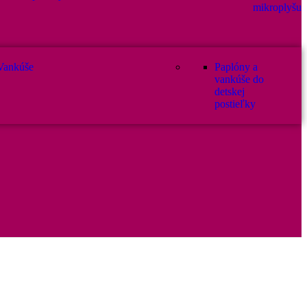
mikroplyšu
Vankúše
Paplóny a
vankúše do
detskej
postieľky