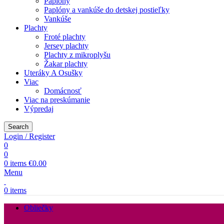
Paplóny
Paplóny a vankúše do detskej postieľky
Vankúše
Plachty
Froté plachty
Jersey plachty
Plachty z mikroplyšu
Žakar plachty
Uteráky A Osušky
Viac
Domácnosť
Viac na preskúmanie
Výpredaj
Search
Login / Register
0
0
0
items
€
0.00
Menu
0
items
Obliečky