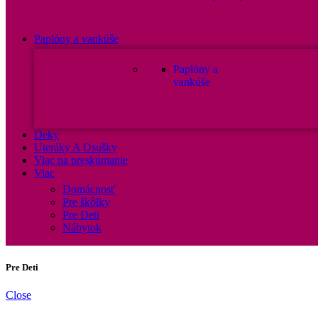
Paplóny a vankúše
Paplóny a
vankúše
Deky
Uteráky A Osušky
Viac na preskúmanie
Viac
Domácnosť
Pre škôlky
Pre Deti
Nábytok
Pre Deti
Close