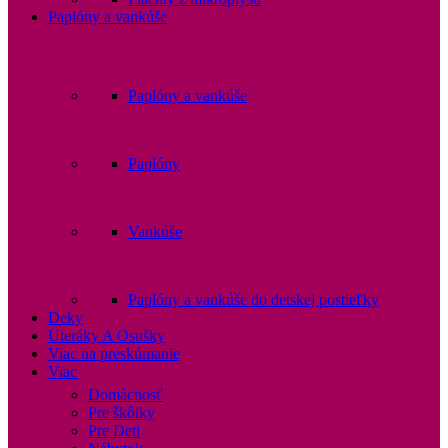
Paplóny a vankúše
Paplóny a vankúše
Paplóny
Vankúše
Paplóny a vankúše do detskej postieľky
Deky
Uteráky A Osušky
Viac na preskúmanie
Viac
Domácnosť
Pre škôlky
Pre Deti