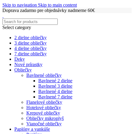
Skip to navigation
Skip to main content
Doprava zadarmo pre objednávky nadmerne 60€
Select category
2 dielne obliečky
3 dielne obliečky
4 dielne obliečky
7 dielne obliečky
Deky
Nové prírastky
Obliečky
Bavlnené obliečky
Bavlnené 2 dielne
Bavlnené 3 dielne
Bavlnené 4 dielne
Bavlnené 7 dielne
Flanelové obliečky
Hotelové obliečky
Krepové obliečky
Obliečky mikroplyš
Vianočné obliečky
Paplóny a vankúše