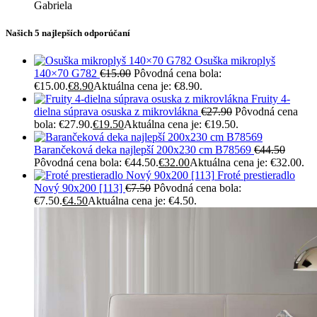
Gabriela
Našich 5 najlepších odporúčaní
Osuška mikroplyš
140×70 G782
€
15.00
Pôvodná cena bola:
€15.00.
€
8.90
Aktuálna cena je: €8.90.
Fruity 4-
dielna súprava osuska z mikrovlákna
€
27.90
Pôvodná cena
bola: €27.90.
€
19.50
Aktuálna cena je: €19.50.
Barančeková deka najlepší 200x230 cm B78569
€
44.50
Pôvodná cena bola: €44.50.
€
32.00
Aktuálna cena je: €32.00.
Froté prestieradlo
Nový 90x200 [113]
€
7.50
Pôvodná cena bola:
€7.50.
€
4.50
Aktuálna cena je: €4.50.