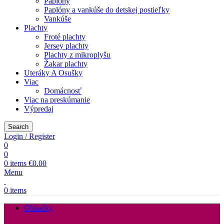
Paplóny
Paplóny a vankúše do detskej postieľky
Vankúše
Plachty
Froté plachty
Jersey plachty
Plachty z mikroplyšu
Žakar plachty
Uteráky A Osušky
Viac
Domácnosť
Viac na preskúmanie
Výpredaj
Search
Login / Register
0
0
0
items
€
0.00
Menu
0
items
Obliečky