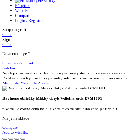
Pre škôlky
Nábytok
Wishlist
Compare
Login / Register
Shopping cart
Close
Sign in
Close
No account yet?
Create an Account
Sidebar
Na zlepšenie vášho zážitku na našej webovej stránke používame cookies.
Prehliadaním tejto webovej stránky súhlasíte s naším používaním cookies.
More info
More info
Accept
Bavlnené obliečky Mäkký dotyk 7-dielna sada B7M1601
€
32.50
Pôvodná cena bola: €32.50.
€
26.50
Aktuálna cena je: €26.50.
Nie je na sklade
Compare
Add to wishlist