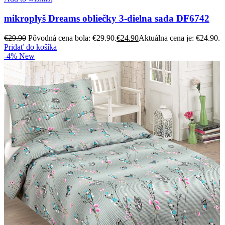
mikroplyš Dreams obliečky 3-dielna sada DF6742
€
29.90
Pôvodná cena bola: €29.90.
€
24.90
Aktuálna cena je: €24.90.
Pridať do košíka
-4%
New