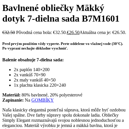
Bavlnené obliečky Mäkký
dotyk 7-dielna sada B7M1601
€
32.50
Pôvodná cena bola: €32.50.
€
26.50
Aktuálna cena je: €26.50.
Pred prvým použitím vždy vyperte. Perte oddelene vo vlažnej vode (30°C).
Po vypraní nechajte dôkladne vyschnúť.
Balenie obsahuje 7-dielna sada:
2x paplón 140×200
2x vankúš 70×90
2x maly vankúš 40×50
1x plachta klasicka 220×240
Materiál:
80% bavlnené, 20% polyesterové
Zapínanie:
Na
GOMBÍKY
Naša klasicky elegantná posteľná súprava, ktorá môže byť ozdobou
Vašej spálne. Dve farby súpravy spolu dokonale ladia. Obliečky
Simply Elegant rozmaznávajú svojou noblesnou jednoduchosťou a
eleganciou. Materiál výrobku je jemná a mäkká bavlna, ktorá je