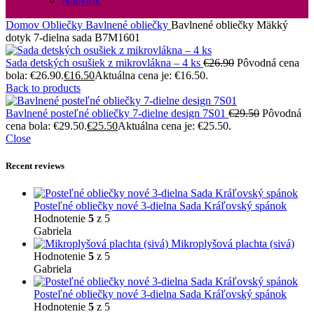
Nábytok
Domov
Obliečky
Bavlnené obliečky
Bavlnené obliečky Mäkký
dotyk 7-dielna sada B7M1601
Sada detských osušiek z mikrovlákna – 4 ks
€
26.90
Pôvodná cena
bola: €26.90.
€
16.50
Aktuálna cena je: €16.50.
Back to products
Bavlnené posteľné obliečky 7-dielne design 7S01
€
29.50
Pôvodná
cena bola: €29.50.
€
25.50
Aktuálna cena je: €25.50.
Close
Recent reviews
Posteľné obliečky nové 3-dielna Sada Kráľovský spánok
Hodnotenie
5
z 5
Gabriela
Mikroplyšová plachta (sivá)
Hodnotenie
5
z 5
Gabriela
Posteľné obliečky nové 3-dielna Sada Kráľovský spánok
Hodnotenie
5
z 5