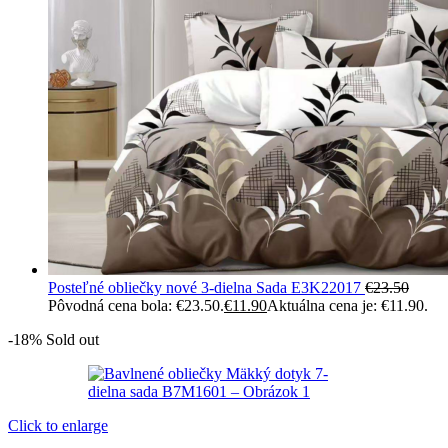
Posteľné obliečky nové 3-dielna Sada E3K22017
€
23.50
Pôvodná cena bola: €23.50.
€
11.90
Aktuálna cena je: €11.90.
-18%
Sold out
Click to enlarge