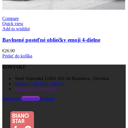
Compare
Quick view
Add to wishlist
Bavlnené posteľné obliečky emoji 4-dielne
€
26.90
Pridať do košíka
KONTAKT
Stará Vajnorská 12494, 831 04 Bratislava , Slovakia
Phone: (+421) 911 768 512
Email: info@favitex.eu
Facebook
Instagram
Youtube