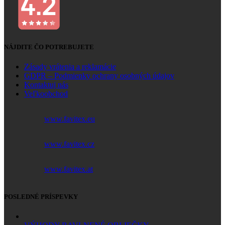
NÁJDITE ČO POTREBUJETE
Zásady vrátenia a reklamácie
GDPR – Podmienky ochrany osobných údajov
Kontaktuj nás
Veľkoobchod
www.favitex.eu
www.favitex.cz
www.favitex.at
POSLEDNÉ PRÍSPEVKY