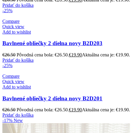
Pridať do košíka
-25%
Compare
Quick view
Add to wishlist
Bavlnené obliečky 2 dielna novy B2D203
€
26.50
Pôvodná cena bola: €26.50.
€
19.90
Aktuálna cena je: €19.90.
Pridať do košíka
-25%
Compare
Quick view
Add to wishlist
Bavlnené obliečky 2 dielna novy B2D201
€
26.50
Pôvodná cena bola: €26.50.
€
19.90
Aktuálna cena je: €19.90.
Pridať do košíka
-17%
New