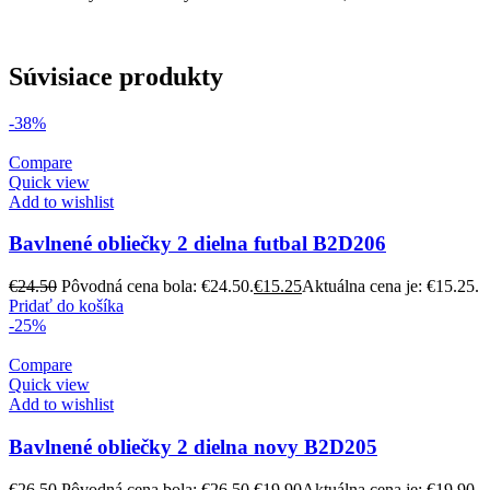
Súvisiace produkty
-38%
Compare
Quick view
Add to wishlist
Bavlnené obliečky 2 dielna futbal B2D206
€
24.50
Pôvodná cena bola: €24.50.
€
15.25
Aktuálna cena je: €15.25.
Pridať do košíka
-25%
Compare
Quick view
Add to wishlist
Bavlnené obliečky 2 dielna novy B2D205
€
26.50
Pôvodná cena bola: €26.50.
€
19.90
Aktuálna cena je: €19.90.