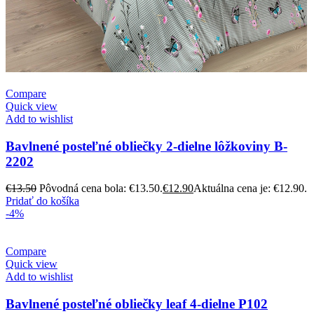
Compare
Quick view
Add to wishlist
Bavlnené posteľné obliečky 2-dielne lôžkoviny B-
2202
€
13.50
Pôvodná cena bola: €13.50.
€
12.90
Aktuálna cena je: €12.90.
Pridať do košíka
-4%
Compare
Quick view
Add to wishlist
Bavlnené posteľné obliečky leaf 4-dielne P102