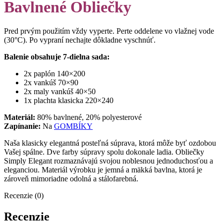
Bavlnené Obliečky
Pred prvým použitím vždy vyperte. Perte oddelene vo vlažnej vode
(30°C). Po vypraní nechajte dôkladne vyschnúť.
Balenie obsahuje 7-dielna sada:
2x paplón 140×200
2x vankúš 70×90
2x maly vankúš 40×50
1x plachta klasicka 220×240
Materiál:
80% bavlnené, 20% polyesterové
Zapínanie:
Na
GOMBÍKY
Naša klasicky elegantná posteľná súprava, ktorá môže byť ozdobou
Vašej spálne. Dve farby súpravy spolu dokonale ladia. Obliečky
Simply Elegant rozmaznávajú svojou noblesnou jednoduchosťou a
eleganciou. Materiál výrobku je jemná a mäkká bavlna, ktorá je
zároveň mimoriadne odolná a stálofarebná.
Recenzie (0)
Recenzie