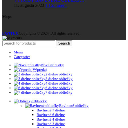
VÝHODY BAVLNENÉ OBLIEČKY
11. augusta 2023
1 Comment
Mapa
FAVITEX
Copyrights © 2024 , All rights reserved,
Search
Menu
Categories
Nové prírastky
Výpredaj
2 dielne obliečky
3 dielne obliečky
4 dielne obliečky
6 dielne obliečky
7 dielne obliečky
Obliečky
Bavlnené obliečky
Bavlnené 7 dielne
Bavlnené 6 dielne
Bavlnené 4 dielne
Bavlnené 3 dielne