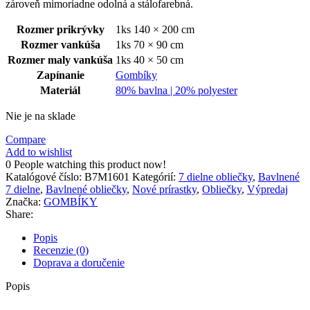
zároveň mimoriadne odolná a stálofarebná.
Rozmer prikrývky
1ks 140 × 200 cm
Rozmer vankúša
1ks 70 × 90 cm
Rozmer maly vankúša
1ks 40 × 50 cm
Zapínanie
Gombíky
Materiál
80% bavlna | 20% polyester
Nie je na sklade
Compare
Add to wishlist
0
People watching this product now!
Katalógové číslo:
B7M1601
Kategórií:
7 dielne obliečky
,
Bavlnené
7 dielne
,
Bavlnené obliečky
,
Nové prírastky
,
Obliečky
,
Výpredaj
Značka:
GOMBÍKY
Share:
Popis
Recenzie (0)
Doprava a doručenie
Popis