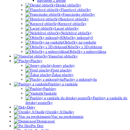
Bavlnené 2 dielne
Detské obliečky
Flanelové obliečky
Francúzske obliečky
Hotelové obliečky
Krepové obliečky
Lacné obliečky
Nežehlivé obliečky
Obliečky mikroplyš
Obliečky na vankúše
Obliečky s 3D efektom
Obliečky z mikrovlákna
Vianočné obliečky
Plachty
Jersey plachty
Froté plachty
Žakar plachty
Plachty z mikroplyšu
Paplóny a vankúše
Paplóny
Vankúše
Paplóny a vankúše do
detskej postieľky
Deky
Uteráky A Osušky
Viac na preskúmanie
Domácnosť
Pre Deti