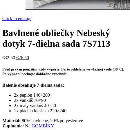
Click to enlarge
Bavlnené obliečky Nebeský
dotyk 7-dielna sada 7S7113
Pôvodná
Aktuálna
€
32.50
€
26.50
cena
cena
bola:
je:
Pred prvým použitím vždy vyperte. Perte oddelene vo vlažnej vode (30°C).
€32.50.
€26.50.
Po vypraní nechajte dôkladne vyschnúť.
Balenie obsahuje 7-dielna sada:
2x paplón 140×200
2x vankúš 70×90
2x maly vankúš 40×50
1x plachta klasicka 220×240
Materiál:
80% bavlnené, 20% polyesterové
Zapínanie:
Na
GOMBÍKY