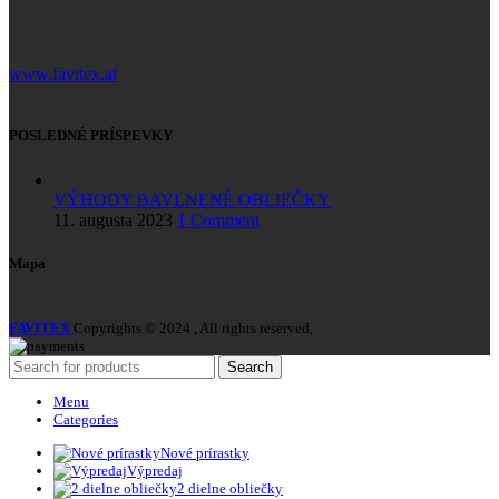
www.favitex.at
POSLEDNÉ PRÍSPEVKY
VÝHODY BAVLNENÉ OBLIEČKY
11. augusta 2023
1 Comment
Mapa
FAVITEX
Copyrights © 2024 , All rights reserved,
Search
Menu
Categories
Nové prírastky
Výpredaj
2 dielne obliečky