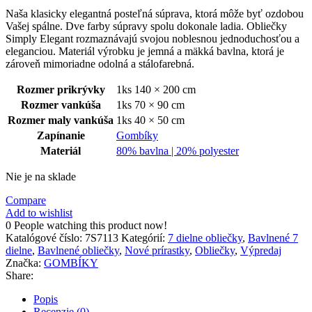
Naša klasicky elegantná posteľná súprava, ktorá môže byť ozdobou
Vašej spálne. Dve farby súpravy spolu dokonale ladia. Obliečky
Simply Elegant rozmaznávajú svojou noblesnou jednoduchosťou a
eleganciou. Materiál výrobku je jemná a mäkká bavlna, ktorá je
zároveň mimoriadne odolná a stálofarebná.
Rozmer prikrývky
1ks 140 × 200 cm
Rozmer vankúša
1ks 70 × 90 cm
Rozmer maly vankúša
1ks 40 × 50 cm
Zapínanie
Gombíky
Materiál
80% bavlna | 20% polyester
Nie je na sklade
Compare
Add to wishlist
0
People watching this product now!
Katalógové číslo:
7S7113
Kategórií:
7 dielne obliečky
,
Bavlnené 7
dielne
,
Bavlnené obliečky
,
Nové prírastky
,
Obliečky
,
Výpredaj
Značka:
GOMBÍKY
Share:
Popis
Recenzie (0)