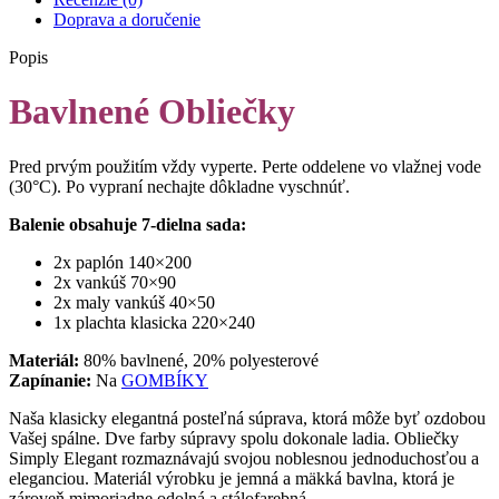
Doprava a doručenie
Popis
Bavlnené Obliečky
Pred prvým použitím vždy vyperte. Perte oddelene vo vlažnej vode
(30°C). Po vypraní nechajte dôkladne vyschnúť.
Balenie obsahuje 7-dielna sada:
2x paplón 140×200
2x vankúš 70×90
2x maly vankúš 40×50
1x plachta klasicka 220×240
Materiál:
80% bavlnené, 20% polyesterové
Zapínanie:
Na
GOMBÍKY
Naša klasicky elegantná posteľná súprava, ktorá môže byť ozdobou
Vašej spálne. Dve farby súpravy spolu dokonale ladia. Obliečky
Simply Elegant rozmaznávajú svojou noblesnou jednoduchosťou a
eleganciou. Materiál výrobku je jemná a mäkká bavlna, ktorá je
zároveň mimoriadne odolná a stálofarebná.