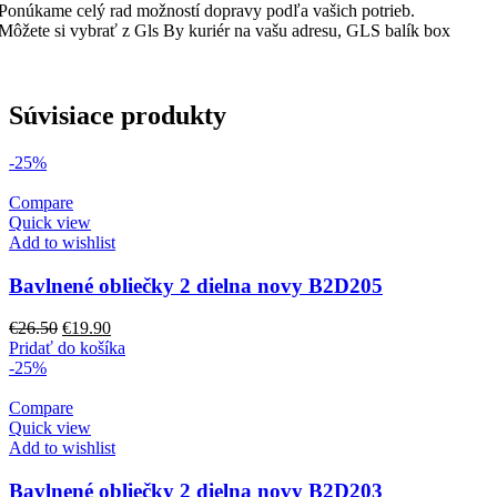
Ponúkame celý rad možností dopravy podľa vašich potrieb.
Môžete si vybrať z Gls By kuriér na vašu adresu, GLS balík box
Súvisiace produkty
-25%
Compare
Quick view
Add to wishlist
Bavlnené obliečky 2 dielna novy B2D205
Pôvodná
Aktuálna
€
26.50
€
19.90
cena
cena
Pridať do košíka
bola:
je:
-25%
€26.50.
€19.90.
Compare
Quick view
Add to wishlist
Bavlnené obliečky 2 dielna novy B2D203