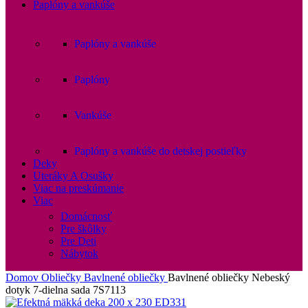
Paplóny a vankúše
Paplóny a vankúše
Paplóny
Vankúše
Paplóny a vankúše do detskej postieľky
Deky
Uteráky A Osušky
Viac na preskúmanie
Viac
Domácnosť
Pre škôlky
Pre Deti
Nábytok
Domov
Obliečky
Bavlnené obliečky
Bavlnené obliečky Nebeský
dotyk 7-dielna sada 7S7113