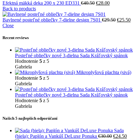
Pôvodná
Aktuálna
Efektná mäkká deka 200 x 230 ED331
€
40.50
€
28.00
cena
cena
Back to products
bola:
je:
€40.50.
€28.00.
Pôvodná
Aktu
Bavlnené posteľné obliečky 7-dielne design 7S01
€
29.50
€
25.50
cena
cena
Close
bola:
je:
€29.50.
€25.
Recent reviews
Posteľné obliečky nové 3-dielna Sada Kráľovský spánok
Hodnotenie
5
z 5
Gabriela
Mikroplyšová plachta (sivá)
Hodnotenie
5
z 5
Gabriela
Posteľné obliečky nové 3-dielna Sada Kráľovský spánok
Hodnotenie
5
z 5
Gabriela
Našich 5 najlepších odporúčaní
Sada
Pôvodná
Aktuá
(biela): Paplón a Vankúš DeLuxe Ponuka
€
30.00
€
24.50