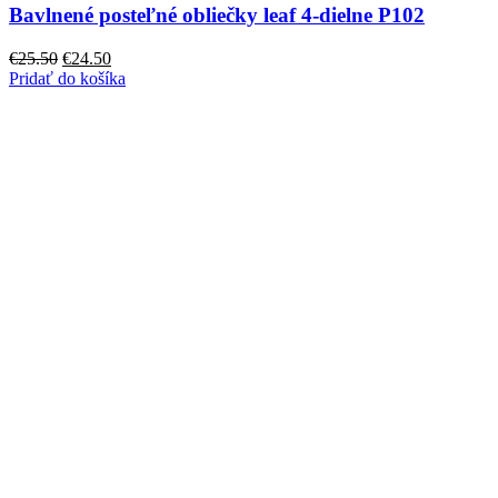
Bavlnené posteľné obliečky leaf 4-dielne P102
Pôvodná
Aktuálna
€
25.50
€
24.50
cena
cena
Pridať do košíka
bola:
je:
€25.50.
€24.50.