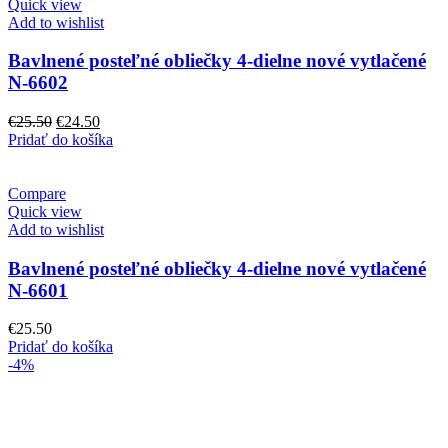
Quick view
Add to wishlist
Bavlnené posteľné obliečky 4-dielne nové vytlačené
N-6602
Pôvodná
Aktuálna
€
25.50
€
24.50
cena
cena
Pridať do košíka
bola:
je:
€25.50.
€24.50.
Compare
Quick view
Add to wishlist
Bavlnené posteľné obliečky 4-dielne nové vytlačené
N-6601
€
25.50
Pridať do košíka
-4%