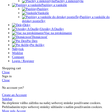
Plachty z mikroplyšu
Paplóny a vankúše
Paplóny
Vankúše
Paplóny a vankúše do
detskej postieľky
Deky
Uteráky A Osušky
Viac na preskúmanie
Domácnosť
Pre Deti
Pre škôlky
Nábytok
Wishlist
Compare
Login / Register
Shopping cart
Close
Sign in
Close
No account yet?
Create an Account
Sidebar
Na zlepšenie vášho zážitku na našej webovej stránke používame cookies.
Prehliadaním tejto webovej stránky súhlasíte s naším používaním cookies.
More
More info
Accept