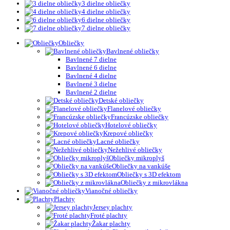
3 dielne obliečky
4 dielne obliečky
6 dielne obliečky
7 dielne obliečky
Obliečky
Bavlnené obliečky
Bavlnené 7 dielne
Bavlnené 6 dielne
Bavlnené 4 dielne
Bavlnené 3 dielne
Bavlnené 2 dielne
Detské obliečky
Flanelové obliečky
Francúzske obliečky
Hotelové obliečky
Krepové obliečky
Lacné obliečky
Nežehlivé obliečky
Obliečky mikroplyš
Obliečky na vankúše
Obliečky s 3D efektom
Obliečky z mikrovlákna
Vianočné obliečky
Plachty
Jersey plachty
Froté plachty
Žakar plachty