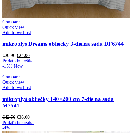
Compare
Quick view
Add to wishlist
mikroplyš Dreams obliečky 3-dielna sada DF6744
Pôvodná
Aktuálna
€
29.90
€
24.90
cena
cena
Pridať do košíka
bola:
je:
-15%
New
€29.90.
€24.90.
Compare
Quick view
Add to wishlist
mikroplyš obliečky 140×200 cm 7-dielna sada
M7541
Pôvodná
Aktuálna
€
42.50
€
36.00
cena
cena
Pridať do košíka
bola:
je:
-4%
€42.50.
€36.00.