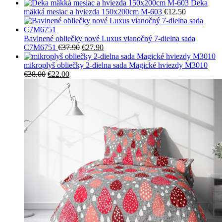
cena
cena
Deka
bola:
je:
mäkká mesiac a hviezda 150x200cm M-603
€
12.50
€30.00.
€24.50
Bavlnené obliečky nové Luxus vianočný 7-dielna sada
Pôvodná
Aktuálna
C7M6751
€
37.90
€
27.90
cena
cena
bola:
je:
mikroplyš obliečky 2-dielna sada Magické hviezdy M3010
Pôvodná
Aktuálna
€37.90.
€27.90.
€
38.00
€
22.00
cena
cena
bola:
je:
€38.00.
€22.00.