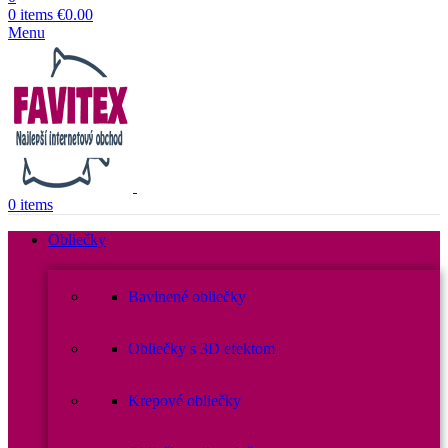
0
items
€
0.00
Menu
0
items
Obliečky
Bavlnené obliečky
Obliečky s 3D efektom
Krepové obliečky