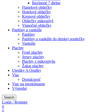
Bavlnené 7 dielne
Flanelové obliečky
Hotelové obliečky
Krepové obliečky
Obliečky mikroplyš
Vianočné obliečky
Paplóny a vankúše
Paplóny
Paplóny a vankúše do detskej postieľky
Vankúše
Plachty
Froté plachty
Jersey plachty
Plachty z mikroplyšu
Žakar plachty
Uteráky A Osušky
Viac
Domácnosť
Viac na preskúmanie
Výpredaj
Search
Login / Register
0
0