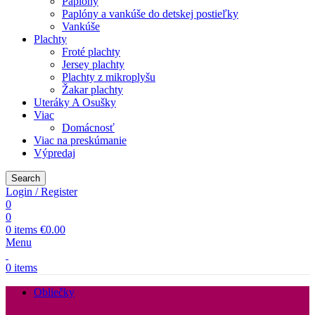
Paplóny
Paplóny a vankúše do detskej postieľky
Vankúše
Plachty
Froté plachty
Jersey plachty
Plachty z mikroplyšu
Žakar plachty
Uteráky A Osušky
Viac
Domácnosť
Viac na preskúmanie
Výpredaj
Search
Login / Register
0
0
0
items
€
0.00
Menu
0
items
Obliečky