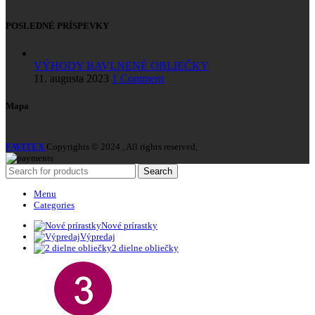
POSLEDNÉ PRÍSPEVKY
VÝHODY BAVLNENÉ OBLIEČKY
11. augusta 2023
1 Comment
Mapa
FAVITEX
Copyrights © 2024 , All rights reserved,
Search
Menu
Categories
Nové prírastky
Výpredaj
2 dielne obliečky