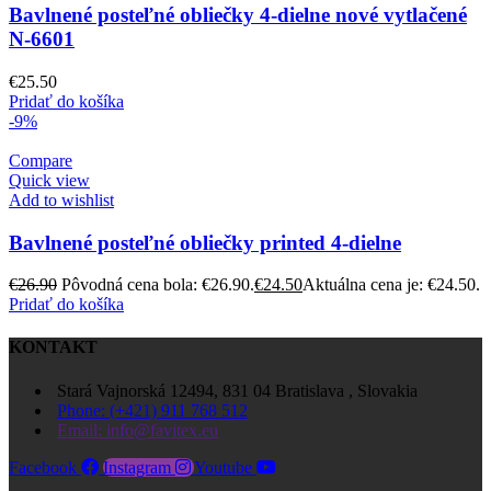
Bavlnené posteľné obliečky 4-dielne nové vytlačené
N-6601
€
25.50
Pridať do košíka
-9%
Compare
Quick view
Add to wishlist
Bavlnené posteľné obliečky printed 4-dielne
€
26.90
Pôvodná cena bola: €26.90.
€
24.50
Aktuálna cena je: €24.50.
Pridať do košíka
KONTAKT
Stará Vajnorská 12494, 831 04 Bratislava , Slovakia
Phone: (+421) 911 768 512
Email: info@favitex.eu
Facebook
Instagram
Youtube