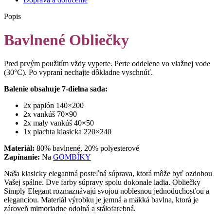
Popis
Bavlnené Obliečky
Pred prvým použitím vždy vyperte. Perte oddelene vo vlažnej vode
(30°C). Po vypraní nechajte dôkladne vyschnúť.
Balenie obsahuje 7-dielna sada:
2x paplón 140×200
2x vankúš 70×90
2x maly vankúš 40×50
1x plachta klasicka 220×240
Materiál:
80% bavlnené, 20% polyesterové
Zapínanie:
Na
GOMBÍKY
Naša klasicky elegantná posteľná súprava, ktorá môže byť ozdobou
Vašej spálne. Dve farby súpravy spolu dokonale ladia. Obliečky
Simply Elegant rozmaznávajú svojou noblesnou jednoduchosťou a
eleganciou. Materiál výrobku je jemná a mäkká bavlna, ktorá je
zároveň mimoriadne odolná a stálofarebná.