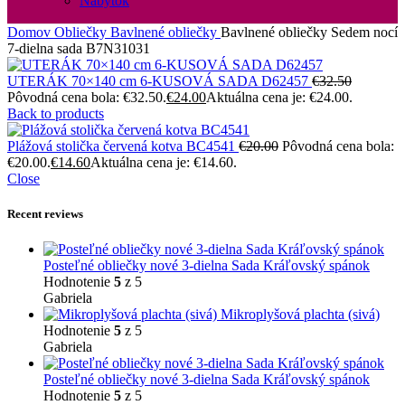
Nábytok
Domov
Obliečky
Bavlnené obliečky
Bavlnené obliečky Sedem nocí
7-dielna sada B7N31031
UTERÁK 70×140 cm 6-KUSOVÁ SADA D62457
€
32.50
Pôvodná cena bola: €32.50.
€
24.00
Aktuálna cena je: €24.00.
Back to products
Plážová stolička červená kotva BC4541
€
20.00
Pôvodná cena bola:
€20.00.
€
14.60
Aktuálna cena je: €14.60.
Close
Recent reviews
Posteľné obliečky nové 3-dielna Sada Kráľovský spánok
Hodnotenie
5
z 5
Gabriela
Mikroplyšová plachta (sivá)
Hodnotenie
5
z 5
Gabriela
Posteľné obliečky nové 3-dielna Sada Kráľovský spánok
Hodnotenie
5
z 5