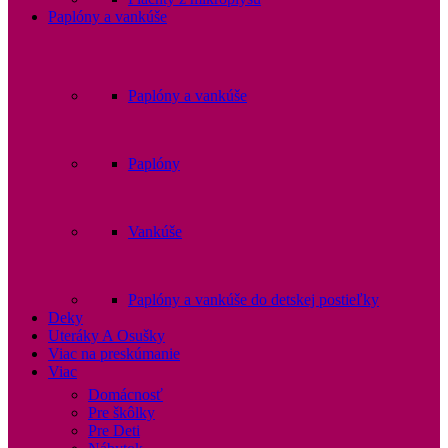
Paplóny a vankúše
Paplóny a vankúše
Paplóny
Vankúše
Paplóny a vankúše do detskej postieľky
Deky
Uteráky A Osušky
Viac na preskúmanie
Viac
Domácnosť
Pre škôlky
Pre Deti