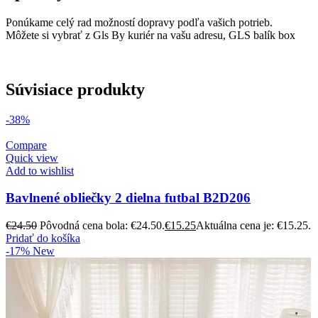
Ponúkame celý rad možností dopravy podľa vašich potrieb.
Môžete si vybrať z Gls By kuriér na vašu adresu, GLS balík box
Súvisiace produkty
-38%
Compare
Quick view
Add to wishlist
Bavlnené obliečky 2 dielna futbal B2D206
€
24.50
Pôvodná cena bola: €24.50.
€
15.25
Aktuálna cena je: €15.25.
Pridať do košíka
-17%
New