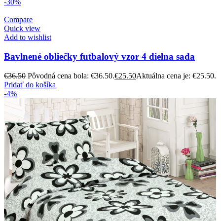
-30%
Compare
Quick view
Add to wishlist
Bavlnené obliečky futbalový vzor 4 dielna sada
€
36.50
Pôvodná cena bola: €36.50.
€
25.50
Aktuálna cena je: €25.50.
Pridať do košíka
-4%