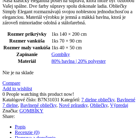
Naša klasicky elegantná posteľná súprava, ktorá môže byť ozdobou
Vašej spálne. Dve farby súpravy spolu dokonale ladia. Obliečky
Simply Elegant rozmaznávajú svojou noblesnou jednoduchosťou a
eleganciou. Materiál výrobku je jemná a mäkká bavlna, ktorá je
zároveň mimoriadne odolná a stálofarebná.
Rozmer prikrývky
1ks 140 × 200 cm
Rozmer vankúša
1ks 70 × 90 cm
Rozmer maly vankúša
1ks 40 × 50 cm
Zapínanie
Gombíky
Materiál
80% bavlna | 20% polyester
Nie je na sklade
Compare
Add to wishlist
0
People watching this product now!
Katalógové číslo:
B7N31031
Kategórií:
7 dielne obliečky
,
Bavlnené
7 dielne
,
Bavlnené obliečky
,
Nové prírastky
,
Obliečky
,
Výpredaj
Značka:
GOMBÍKY
Share:
Popis
Recenzie (0)
Doprava a doručenie