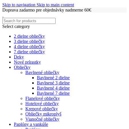
Skip to navigation
Skip to main content
Doprava zadarmo pre objednávky nadmerne 60€
Select category
2 dielne obliečky
3 dielne obliečky
4 dielne obliečky
7 dielne obliečky
Deky
Nové prírastky
Obliečky
Bavlnené obliečky
Bavlnené 2 dielne
Bavlnené 3 dielne
Bavlnené 4 dielne
Bavlnené 7 dielne
Flanelové obliečky
Hotelové obliečky
Krepové obliečky
Obliečky mikroplyš
Vianočné obliečky
Paplóny a vankúše