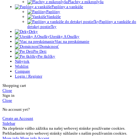
Plachty z mikroplyšu
Paplóny a vankúše
Paplóny
Vankúše
Paplóny a vankúše do
detskej postieľky
Deky
Uteráky A Osušky
Viac na preskúmanie
Domácnosť
Pre Deti
Pre škôlky
Nábytok
Wishlist
Compare
Login / Register
Shopping cart
Close
Sign in
Close
No account yet?
Create an Account
Sidebar
Na zlepšenie vášho zážitku na našej webovej stránke používame cookies.
Prehliadaním tejto webovej stránky súhlasíte s naším používaním cookies.
More info
More info
Accept