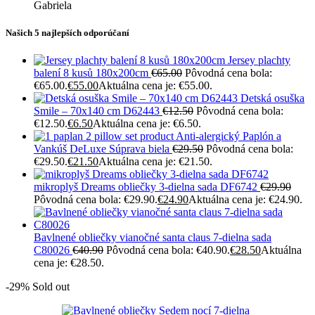
Gabriela
Našich 5 najlepších odporúčaní
Jersey plachty
balení 8 kusů 180x200cm
€
65.00
Pôvodná cena bola:
€65.00.
€
55.00
Aktuálna cena je: €55.00.
Detská osuška
Smile – 70x140 cm D62443
€
12.50
Pôvodná cena bola:
€12.50.
€
6.50
Aktuálna cena je: €6.50.
Anti-alergický Paplón a
Vankúš DeLuxe Súprava biela
€
29.50
Pôvodná cena bola:
€29.50.
€
21.50
Aktuálna cena je: €21.50.
mikroplyš Dreams obliečky 3-dielna sada DF6742
€
29.90
Pôvodná cena bola: €29.90.
€
24.90
Aktuálna cena je: €24.90.
Bavlnené obliečky vianočné santa claus 7-dielna sada
C80026
€
40.90
Pôvodná cena bola: €40.90.
€
28.50
Aktuálna
cena je: €28.50.
-29%
Sold out