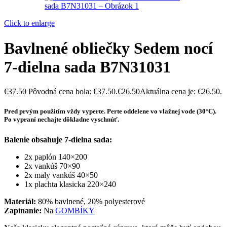
Click to enlarge
Bavlnené obliečky Sedem nocí
7-dielna sada B7N31031
€
37.50
Pôvodná cena bola: €37.50.
€
26.50
Aktuálna cena je: €26.50.
Pred prvým použitím vždy vyperte. Perte oddelene vo vlažnej vode (30°C).
Po vypraní nechajte dôkladne vyschnúť.
Balenie obsahuje 7-dielna sada:
2x paplón 140×200
2x vankúš 70×90
2x maly vankúš 40×50
1x plachta klasicka 220×240
Materiál:
80% bavlnené, 20% polyesterové
Zapínanie:
Na
GOMBÍKY