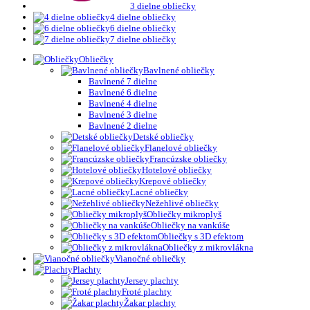
3 dielne obliečky
4 dielne obliečky
6 dielne obliečky
7 dielne obliečky
Obliečky
Bavlnené obliečky
Bavlnené 7 dielne
Bavlnené 6 dielne
Bavlnené 4 dielne
Bavlnené 3 dielne
Bavlnené 2 dielne
Detské obliečky
Flanelové obliečky
Francúzske obliečky
Hotelové obliečky
Krepové obliečky
Lacné obliečky
Nežehlivé obliečky
Obliečky mikroplyš
Obliečky na vankúše
Obliečky s 3D efektom
Obliečky z mikrovlákna
Vianočné obliečky
Plachty
Jersey plachty
Froté plachty
Žakar plachty