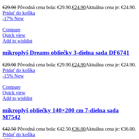
€
29.90
Pôvodná cena bola: €29.90.
€
24.90
Aktuálna cena je: €24.90.
Pridať do košíka
-17%
New
Compare
Quick view
Add to wishlist
mikroplyš Dreams obliečky 3-dielna sada DF6741
€
29.90
Pôvodná cena bola: €29.90.
€
24.90
Aktuálna cena je: €24.90.
Pridať do košíka
-15%
New
Compare
Quick view
Add to wishlist
mikroplyš obliečky 140×200 cm 7-dielna sada
M7542
€
42.50
Pôvodná cena bola: €42.50.
€
36.00
Aktuálna cena je: €36.00.
Pridať do košíka