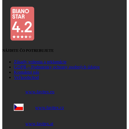
NÁJDITE ČO POTREBUJETE
Zásady vrátenia a reklamácie
GDPR – Podmienky ochrany osobných údajov
Kontaktuj nás
Veľkoobchod
www.favitex.eu
www.favitex.cz
www.favitex.at