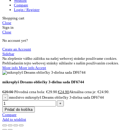
Wishlist
Compare
Login / Register
Shopping cart
Close
Sign in
Close
No account yet?
Create an Account
Sidebar
Na zlepšenie vášho zážitku na našej webovej stránke používame cookies.
Prehliadaním tejto webovej stránky súhlasíte s naším používaním cookies.
More info
More info
Accept
mikroplyš Dreams obliečky 3-dielna sada DF6744
€
29.90
Pôvodná cena bola: €29.90.
€
24.90
Aktuálna cena je: €24.90.
množstvo mikroplyš Dreams obliečky 3-dielna sada DF6744
Pridať do košíka
Compare
Add to wishlist