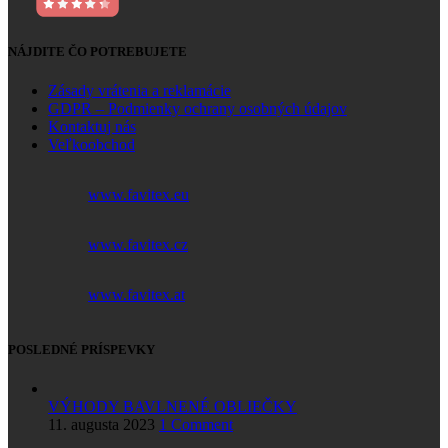
NÁJDITE ČO POTREBUJETE
Zásady vrátenia a reklamácie
GDPR – Podmienky ochrany osobných údajov
Kontaktuj nás
Veľkoobchod
www.favitex.eu
www.favitex.cz
www.favitex.at
POSLEDNÉ PRÍSPEVKY
VÝHODY BAVLNENÉ OBLIEČKY
11. augusta 2023
1 Comment