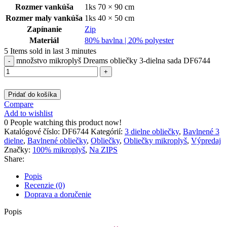
Rozmer vankúša
1ks 70 × 90 cm
Rozmer maly vankúša
1ks 40 × 50 cm
Zapínanie
Zip
Materiál
80% bavlna | 20% polyester
5
Items sold in last 3 minutes
množstvo mikroplyš Dreams obliečky 3-dielna sada DF6744
Pridať do košíka
Compare
Add to wishlist
0
People watching this product now!
Katalógové číslo:
DF6744
Kategórií:
3 dielne obliečky
,
Bavlnené 3
dielne
,
Bavlnené obliečky
,
Obliečky
,
Obliečky mikroplyš
,
Výpredaj
Značky:
100% mikroplyš
,
Na ZIPS
Share:
Popis
Recenzie (0)
Doprava a doručenie
Popis