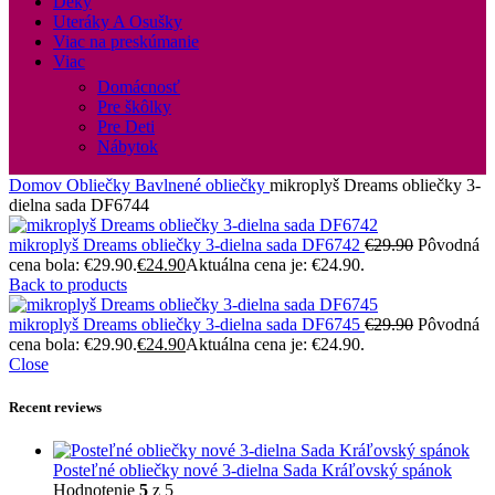
Deky
Uteráky A Osušky
Viac na preskúmanie
Viac
Domácnosť
Pre škôlky
Pre Deti
Nábytok
Domov
Obliečky
Bavlnené obliečky
mikroplyš Dreams obliečky 3-
dielna sada DF6744
mikroplyš Dreams obliečky 3-dielna sada DF6742
€
29.90
Pôvodná
cena bola: €29.90.
€
24.90
Aktuálna cena je: €24.90.
Back to products
mikroplyš Dreams obliečky 3-dielna sada DF6745
€
29.90
Pôvodná
cena bola: €29.90.
€
24.90
Aktuálna cena je: €24.90.
Close
Recent reviews
Posteľné obliečky nové 3-dielna Sada Kráľovský spánok
Hodnotenie
5
z 5