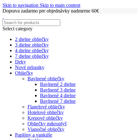
Skip to navigation
Skip to main content
Doprava zadarmo pre objednávky nadmerne 60€
Select category
2 dielne obliečky
3 dielne obliečky
4 dielne obliečky
7 dielne obliečky
Deky
Nové prírastky
Obliečky
Bavlnené obliečky
Bavlnené 2 dielne
Bavlnené 3 dielne
Bavlnené 4 dielne
Bavlnené 7 dielne
Flanelové obliečky
Hotelové obliečky
Krepové obliečky
Obliečky mikroplyš
Vianočné obliečky
Paplóny a vankúše