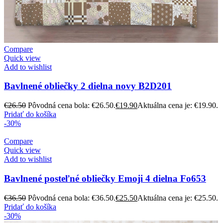
Compare
Quick view
Add to wishlist
Bavlnené obliečky 2 dielna novy B2D201
€
26.50
Pôvodná cena bola: €26.50.
€
19.90
Aktuálna cena je: €19.90.
Pridať do košíka
-30%
Compare
Quick view
Add to wishlist
Bavlnené posteľné obliečky Emoji 4 dielna Fo653
€
36.50
Pôvodná cena bola: €36.50.
€
25.50
Aktuálna cena je: €25.50.
Pridať do košíka
-30%