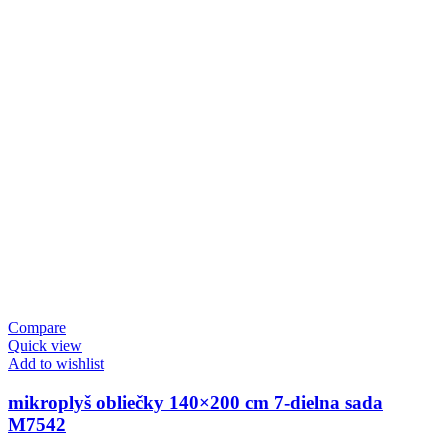
Compare
Quick view
Add to wishlist
mikroplyš obliečky 140×200 cm 7-dielna sada
M7542