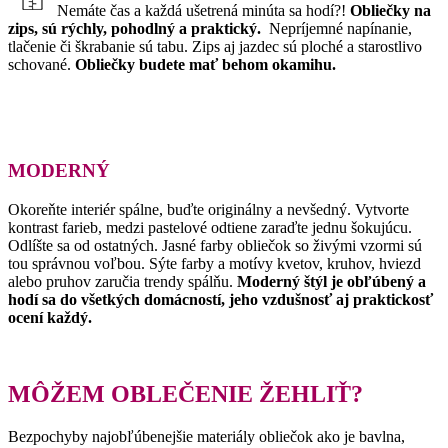
Nemáte čas a každá ušetrená minúta sa hodí?!
Obliečky na
zips, sú rýchly, pohodlný a praktický.
Nepríjemné napínanie,
tlačenie či škrabanie sú tabu. Zips aj jazdec sú ploché a starostlivo
schované.
Obliečky budete mať behom okamihu.
MODERNÝ
Okoreňte interiér spálne, buďte originálny a nevšedný.
Vytvorte
kontrast farieb, medzi pastelové odtiene zaraďte jednu šokujúcu.
Odlíšte sa od ostatných.
Jasné farby obliečok so živými vzormi sú
tou správnou voľbou.
Sýte farby a motívy kvetov, kruhov, hviezd
alebo pruhov zaručia trendy spálňu.
Moderný štýl je obľúbený a
hodí sa do všetkých domácností, jeho vzdušnosť aj praktickosť
ocení každý.
MÔŽEM OBLEČENIE ŽEHLIŤ?
Bezpochyby najobľúbenejšie materiály obliečok ako je bavlna,