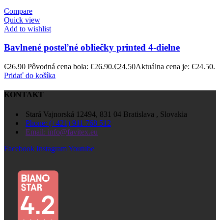
Compare
Quick view
Add to wishlist
Bavlnené posteľné obliečky printed 4-dielne
€
26.90
Pôvodná cena bola: €26.90.
€
24.50
Aktuálna cena je: €24.50.
Pridať do košíka
KONTAKT
Stará Vajnorská 12494, 831 04 Bratislava , Slovakia
Phone: (+421) 911 768 512
Email: info@favitex.eu
Facebook
Instagram
Youtube