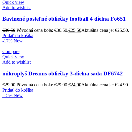
Quick view
Add to wishlist
Bavlnené posteľné obliečky football 4 dielna Fo651
€
36.50
Pôvodná cena bola: €36.50.
€
25.50
Aktuálna cena je: €25.50.
Pridať do košíka
-17%
New
Compare
Quick view
Add to wishlist
mikroplyš Dreams obliečky 3-dielna sada DF6742
€
29.90
Pôvodná cena bola: €29.90.
€
24.90
Aktuálna cena je: €24.90.
Pridať do košíka
-15%
New