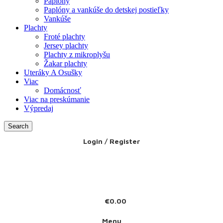
Paplóny
Paplóny a vankúše do detskej postieľky
Vankúše
Plachty
Froté plachty
Jersey plachty
Plachty z mikroplyšu
Žakar plachty
Uteráky A Osušky
Viac
Domácnosť
Viac na preskúmanie
Výpredaj
Search
Login / Register
€
0.00
Menu