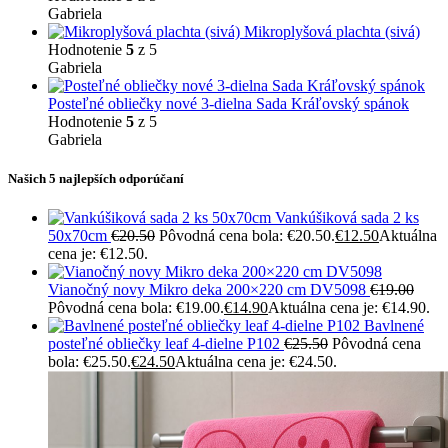
Gabriela
Mikroplyšová plachta (sivá)
Hodnotenie
5
z 5
Gabriela
Posteľné obliečky nové 3-dielna Sada Kráľovský spánok
Hodnotenie
5
z 5
Gabriela
Našich 5 najlepších odporúčaní
Vankúšiková sada 2 ks
50x70cm
€
20.50
Pôvodná cena bola: €20.50.
€
12.50
Aktuálna
cena je: €12.50.
Vianočný novy Mikro deka 200×220 cm DV5098
€
19.00
Pôvodná cena bola: €19.00.
€
14.90
Aktuálna cena je: €14.90.
Bavlnené
posteľné obliečky leaf 4-dielne P102
€
25.50
Pôvodná cena
bola: €25.50.
€
24.50
Aktuálna cena je: €24.50.