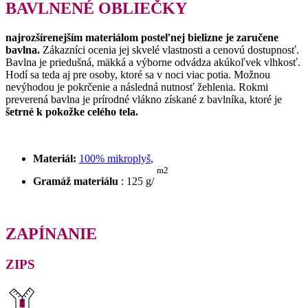
BAVLNENÉ OBLIEČKY
najrozšírenejším materiálom posteľnej bielizne je zaručene
bavlna.
Zákazníci ocenia jej skvelé vlastnosti a cenovú dostupnosť.
Bavlna je priedušná, mäkká a výborne odvádza akúkoľvek vlhkosť.
Hodí sa teda aj pre osoby, ktoré sa v noci viac potia.
Možnou
nevýhodou je pokrčenie a následná nutnosť žehlenia.
Rokmi
preverená bavlna je prírodné vlákno získané z bavlníka, ktoré je
šetrné k pokožke celého tela.
Materiál:
100% mikroplyš
,
m2
Gramáž materiálu
: 125 g/
ZAPÍNANIE
ZIPS