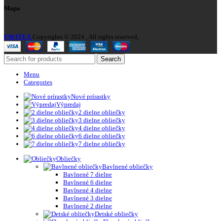
Mapa
FAVITEX
Copyrights © 2024 , All rights reserved,
Search
Menu
Categories
Nové prírastky
Výpredaj
2 dielne obliečky
3 dielne obliečky
4 dielne obliečky
6 dielne obliečky
7 dielne obliečky
Obliečky
Bavlnené obliečky
Bavlnené 7 dielne
Bavlnené 6 dielne
Bavlnené 4 dielne
Bavlnené 3 dielne
Bavlnené 2 dielne
Detské obliečky