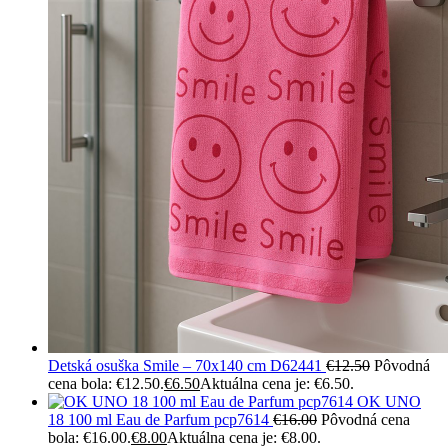
Detská osuška Smile – 70x140 cm D62441
€
12.50
Pôvodná
cena bola: €12.50.
€
6.50
Aktuálna cena je: €6.50.
OK UNO
18 100 ml Eau de Parfum pcp7614
€
16.00
Pôvodná cena
bola: €16.00.
€
8.00
Aktuálna cena je: €8.00.