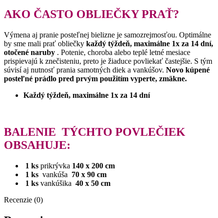
AKO ČASTO OBLIEČKY PRAŤ?
Výmena aj pranie posteľnej bielizne je samozrejmosťou.
Optimálne
by sme mali prať obliečky
každý týždeň, maximálne 1x za 14 dní,
otočené naruby
.
Potenie, choroba alebo teplé letné mesiace
prispievajú k znečisteniu, preto je žiaduce povliekať častejšie.
S tým
súvisí aj nutnosť prania samotných diek a vankúšov.
Novo kúpené
posteľné prádlo pred prvým použitím vyperte, zmäkne.
Každý týždeň, maximálne 1x za 14 dní
BALENIE
TÝCHTO POVLEČIEK
OBSAHUJE:
1 ks
prikrývka
140 x 200 cm
1 ks
vankúša
70 x 90 cm
1 ks
vankúšika
40 x 50 cm
Recenzie (0)