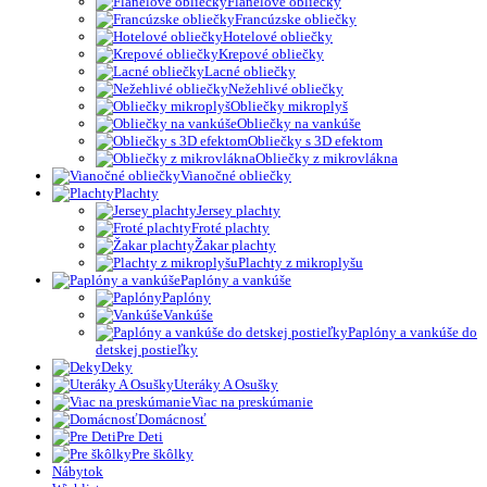
Flanelové obliečky
Francúzske obliečky
Hotelové obliečky
Krepové obliečky
Lacné obliečky
Nežehlivé obliečky
Obliečky mikroplyš
Obliečky na vankúše
Obliečky s 3D efektom
Obliečky z mikrovlákna
Vianočné obliečky
Plachty
Jersey plachty
Froté plachty
Žakar plachty
Plachty z mikroplyšu
Paplóny a vankúše
Paplóny
Vankúše
Paplóny a vankúše do
detskej postieľky
Deky
Uteráky A Osušky
Viac na preskúmanie
Domácnosť
Pre Deti
Pre škôlky
Nábytok