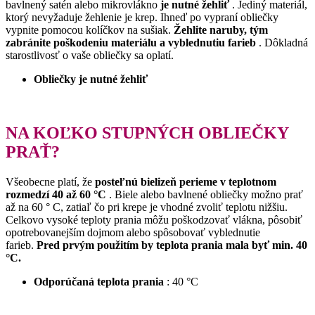
bavlnený satén alebo mikrovlákno
je nutné žehliť
.
Jediný materiál,
ktorý nevyžaduje žehlenie je krep.
Ihneď po vypraní obliečky
vypnite pomocou kolíčkov na sušiak.
Žehlite naruby, tým
zabránite poškodeniu materiálu a vyblednutiu farieb
.
Dôkladná
starostlivosť o vaše obliečky sa oplatí.
Obliečky je nutné žehliť
NA KOĽKO STUPNÝCH OBLIEČKY
PRAŤ?
Všeobecne platí, že
posteľnú bielizeň perieme v teplotnom
rozmedzí 40 až 60 °C
.
Biele alebo bavlnené obliečky možno prať
až na 60 ° C, zatiaľ čo pri krepe je vhodné zvoliť teplotu nižšiu.
Celkovo vysoké teploty prania môžu poškodzovať vlákna, pôsobiť
opotrebovanejším dojmom alebo spôsobovať vyblednutie
farieb.
Pred prvým použitím by teplota prania mala byť min.
40
°C.
Odporúčaná teplota prania
: 40 °C