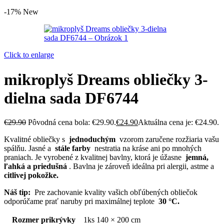
-17%
New
Click to enlarge
mikroplyš Dreams obliečky 3-
dielna sada DF6744
€
29.90
Pôvodná cena bola: €29.90.
€
24.90
Aktuálna cena je: €24.90.
Kvalitné obliečky s
jednoduchým
vzorom zaručene rozžiaria vašu
spálňu.
Jasné a
stále farby
nestratia na kráse ani po mnohých
praniach.
Je vyrobené z kvalitnej bavlny, ktorá je úžasne
jemná,
ľahká a priedušná
.
Bavlna je zároveň ideálna pri alergii, astme a
citlivej pokožke.
Náš tip:
Pre zachovanie kvality vašich obľúbených obliečok
odporúčame prať naruby pri maximálnej teplote
30 °C.
Rozmer prikrývky
1ks 140 × 200 cm