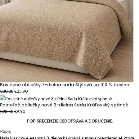
Bavlnené obliečky 7-dielna sada Štýlová so 100 % bavlna
€
30.00
€
25.90
Posteľné obliečky nové 3-dielna Sada Kráľovský spánok
€
23.50
€
9.90
POPIS
RECENZIE (0)
DOPRAVA A DORUČENIE
Popis
Naša klasicky elegantná 3-dielna bavlnená súprava prestieradiel, ktorá