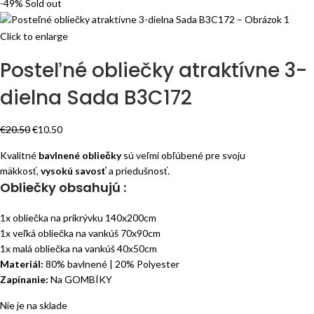
-49%
Sold out
Click to enlarge
Posteľné obliečky atraktívne 3-
dielna Sada B3C172
€
20.50
€
10.50
Kvalitné
bavlnené obliečky
sú veľmi obľúbené pre svoju
mäkkosť,
vysokú savosť
a priedušnosť.
Obliečky obsahujú :
1x obliečka na prikrývku 140x200cm
1x veľká obliečka na vankúš 70x90cm
1x malá obliečka na vankúš 40x50cm
Materiál:
80% bavlnené | 20% Polyester
Zapínanie:
Na GOMBÍKY
Nie je na sklade