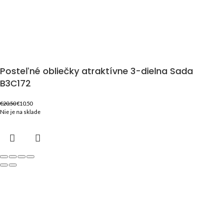
Posteľné obliečky atraktívne 3-dielna Sada
B3C172
€
20.50
€
10.50
Nie je na sklade