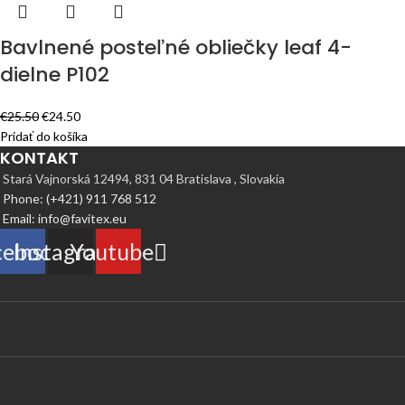
Bavlnené posteľné obliečky leaf 4-
dielne P102
€
25.50
€
24.50
Pridať do košíka
KONTAKT
Stará Vajnorská 12494, 831 04 Bratislava , Slovakia
Phone: (+421) 911 768 512
Email: info@favitex.eu
cebook
Instagram
Youtube