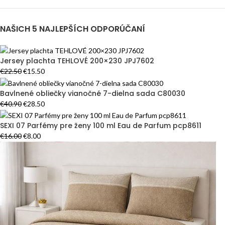
NAŠICH 5 NAJLEPŠÍCH ODPORÚČANÍ
Jersey plachta TEHLOVÉ 200×230 JPJ7602
€
22.50
€
15.50
Bavlnené obliečky vianočné 7-dielna sada C80030
€
40.90
€
28.50
SEXI 07 Parfémy pre ženy 100 ml Eau de Parfum pcp8611
€
16.00
€
8.00