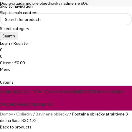
Doprava zadarmo pre objednávky nadmerne 60€
Skip to navigation
Skip to main content
Select category
Search
Login / Register
0
0
0
items
€
0.00
Menu
0
items
OBLIEČKY
PLACHTY
PAPLÓNY A VANKÚŠE
DEKY
UTERÁKY A OSUŠKY
VIAC NA PRESKÚMANIE
VIAC
Domov
Obliečky
Bavlnené obliečky
Posteľné obliečky atraktívne 3-
dielna Sada B3C172
Back to products