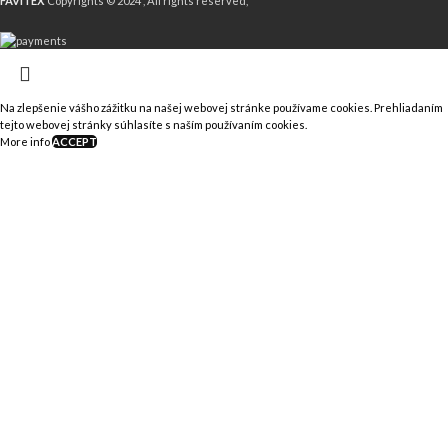
FAVITEX
Copyrights © 2024 , All rights reserved,
Na zlepšenie vášho zážitku na našej webovej stránke používame cookies. Prehliadaním
tejto webovej stránky súhlasíte s naším používaním cookies.
More info
ACCEPT