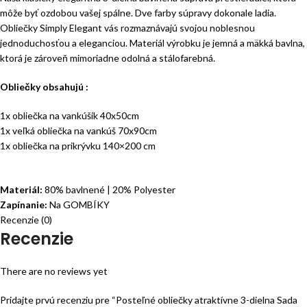
môže byť ozdobou vašej spálne. Dve farby súpravy dokonale ladia.
Obliečky Simply Elegant vás rozmaznávajú svojou noblesnou
jednoduchosťou a eleganciou. Materiál výrobku je jemná a mäkká bavlna,
ktorá je zároveň mimoriadne odolná a stálofarebná.
Obliečky obsahujú :
1x obliečka na vankúšik 40x50cm
1x veľká obliečka na vankúš 70x90cm
1x obliečka na prikrývku 140×200 cm
Materiál:
80% bavlnené | 20% Polyester
Zapínanie:
Na GOMBÍKY
Recenzie (0)
Recenzie
There are no reviews yet
Pridajte prvú recenziu pre “Posteľné obliečky atraktívne 3-dielna Sada