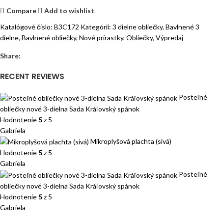
Compare
Add to wishlist
Katalógové číslo:
B3C172
Kategórií:
3 dielne obliečky
,
Bavlnené 3
dielne
,
Bavlnené obliečky
,
Nové prírastky
,
Obliečky
,
Výpredaj
Share:
RECENT REVIEWS
Posteľné
obliečky nové 3-dielna Sada Kráľovský spánok
Hodnotenie
5
z 5
Gabriela
Mikroplyšová plachta (sivá)
Hodnotenie
5
z 5
Gabriela
Posteľné
obliečky nové 3-dielna Sada Kráľovský spánok
Hodnotenie
5
z 5
Gabriela