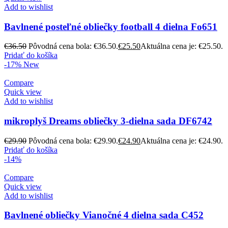
Add to wishlist
Bavlnené posteľné obliečky football 4 dielna Fo651
€
36.50
Pôvodná cena bola: €36.50.
€
25.50
Aktuálna cena je: €25.50.
Pridať do košíka
-17%
New
Compare
Quick view
Add to wishlist
mikroplyš Dreams obliečky 3-dielna sada DF6742
€
29.90
Pôvodná cena bola: €29.90.
€
24.90
Aktuálna cena je: €24.90.
Pridať do košíka
-14%
Compare
Quick view
Add to wishlist
Bavlnené obliečky Vianočné 4 dielna sada C452