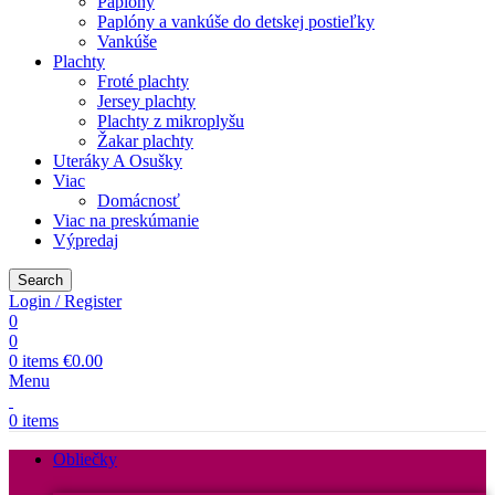
Paplóny
Paplóny a vankúše do detskej postieľky
Vankúše
Plachty
Froté plachty
Jersey plachty
Plachty z mikroplyšu
Žakar plachty
Uteráky A Osušky
Viac
Domácnosť
Viac na preskúmanie
Výpredaj
Search
Login / Register
0
0
0
items
€
0.00
Menu
0
items
Obliečky