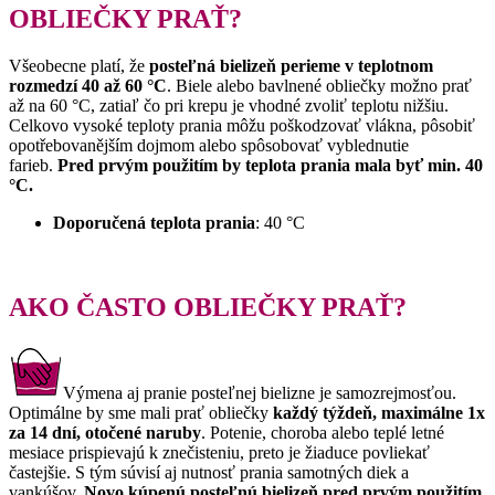
OBLIEČKY PRAŤ?
Všeobecne platí, že
posteľná bielizeň perieme v teplotnom
rozmedzí 40 až 60 °C
. Biele alebo bavlnené obliečky možno prať
až na 60 °C, zatiaľ čo pri krepu je vhodné zvoliť teplotu nižšiu.
Celkovo vysoké teploty prania môžu poškodzovať vlákna, pôsobiť
opotřebovanějším dojmom alebo spôsobovať vyblednutie
farieb.
Pred prvým použitím by teplota prania mala byť min. 40
°C.
Doporučená teplota prania
: 40 °C
AKO ČASTO OBLIEČKY PRAŤ?
Výmena aj pranie posteľnej bielizne je samozrejmosťou.
Optimálne by sme mali prať obliečky
každý týždeň, maximálne 1x
za 14 dní, otočené naruby
. Potenie, choroba alebo teplé letné
mesiace prispievajú k znečisteniu, preto je žiaduce povliekať
častejšie. S tým súvisí aj nutnosť prania samotných diek a
vankúšov.
Novo kúpenú posteľnú bielizeň pred prvým použitím