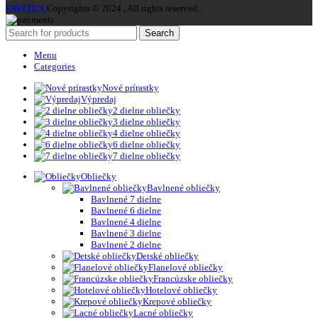
FAVITEX
Copyrights © 2024 , All rights reserved,
Search
Menu
Categories
Nové prírastky
Výpredaj
2 dielne obliečky
3 dielne obliečky
4 dielne obliečky
6 dielne obliečky
7 dielne obliečky
Obliečky
Bavlnené obliečky
Bavlnené 7 dielne
Bavlnené 6 dielne
Bavlnené 4 dielne
Bavlnené 3 dielne
Bavlnené 2 dielne
Detské obliečky
Flanelové obliečky
Francúzske obliečky
Hotelové obliečky
Krepové obliečky
Lacné obliečky