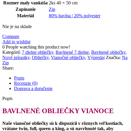
Rozmer maly vankúša
2ks 40 × 50 cm
Zapínanie
Zip
Materiál
80% bavlna | 20% polyester
Nie je na sklade
Compare
Add to wishlist
0
People watching this product now!
Kategórií:
7 dielne obliečky
,
Bavlnené 7 dielne
,
Bavlnené obliečky
,
Nové prírastky
,
Obliečky
,
Vianočné obliečky
,
Výpredaj
Značka:
Na
Zip
Share:
Popis
Recenzie (0)
Doprava a doručenie
Popis
BAVLNENÉ OBLIEČKY VIANOCE
Naše vianočné obliečky sú k dispozícii v rôznych veľkostiach,
vrátane twin, full, queen a king, a sú navrhnuté tak, aby