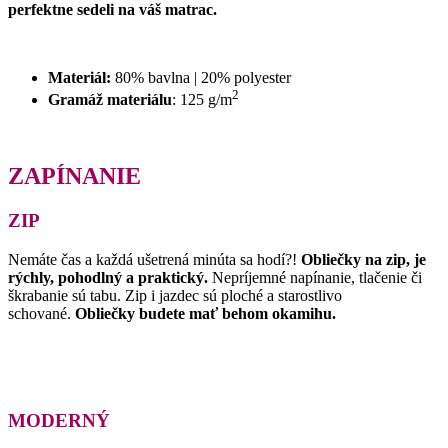
perfektne sedeli na váš matrac.
Materiál:
80% bavlna | 20% polyester
2
Gramáž materiálu
: 125 g/m
ZAPÍNANIE
ZIP
Nemáte čas a každá ušetrená minúta sa hodí?!
Obliečky na zip, je
rýchly, pohodlný a praktický.
Nepríjemné napínanie, tlačenie či
škrabanie sú tabu. Zip i jazdec sú ploché a starostlivo
schované.
Obliečky budete mať behom okamihu.
MODERNÝ