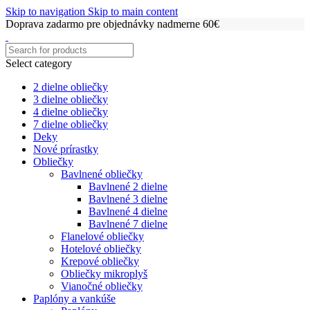
Skip to navigation
Skip to main content
Doprava zadarmo pre objednávky nadmerne 60€
Select category
2 dielne obliečky
3 dielne obliečky
4 dielne obliečky
7 dielne obliečky
Deky
Nové prírastky
Obliečky
Bavlnené obliečky
Bavlnené 2 dielne
Bavlnené 3 dielne
Bavlnené 4 dielne
Bavlnené 7 dielne
Flanelové obliečky
Hotelové obliečky
Krepové obliečky
Obliečky mikroplyš
Vianočné obliečky
Paplóny a vankúše