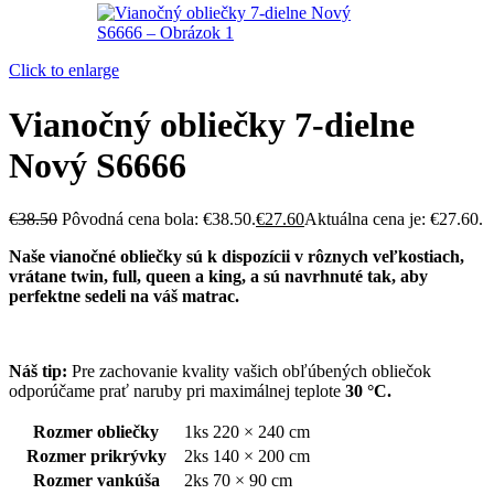
Click to enlarge
Vianočný obliečky 7-dielne
Nový S6666
€
38.50
Pôvodná cena bola: €38.50.
€
27.60
Aktuálna cena je: €27.60.
Naše vianočné obliečky sú k dispozícii v rôznych veľkostiach,
vrátane twin, full, queen a king, a sú navrhnuté tak, aby
perfektne sedeli na váš matrac.
Náš tip:
Pre zachovanie kvality vašich obľúbených obliečok
odporúčame prať naruby pri maximálnej teplote
30 °C.
Rozmer obliečky
1ks 220 × 240 cm
Rozmer prikrývky
2ks 140 × 200 cm
Rozmer vankúša
2ks 70 × 90 cm