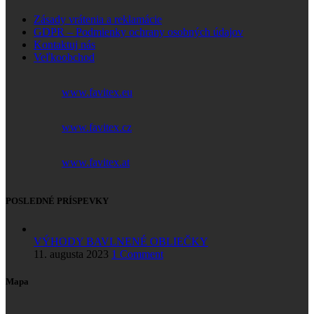
Zásady vrátenia a reklamácie
GDPR – Podmienky ochrany osobných údajov
Kontaktuj nás
Veľkoobchod
www.favitex.eu
www.favitex.cz
www.favitex.at
POSLEDNÉ PRÍSPEVKY
VÝHODY BAVLNENÉ OBLIEČKY
11. augusta 2023
1 Comment
Mapa