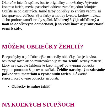
Okoreňte interiér spálne, buďte originálny a nevšedný. Vytvorte
kontrast farieb, medzi pastelové odtiene zaraďte jednu šokujúcu.
Odlíšte sa od ostatných. Jasné farby obliečky so živými vzormi sú
tou správnou voľbou. Sýte farby a motívy kvetov, kruhov, hviezd
alebo pruhov zaručí trendy spálni.
Moderný štýl je obľúbený a
hodí sa do všetkých domácností, jeho vzdušnosť aj praktickosť
ocení každý.
MÔŽEM OBLIEČKY ŽEHLIŤ?
Bezpochyby najobľúbenejšie materiály obliečky ako je bavlna,
bavlnený satén alebo mikrovlákno
je nutné žehliť
. Jediný materiál,
ktorý nevyžaduje žehlenie je krep. Ihneď po vypraní obliečky
vypnite pomocou štipcov na sušiak.
Žehlite naruby, tým zabránite
poškodeniu materiálu a vyblednutiu farieb
. Dôkladná
starostlivosť o vaše obliečky sa oplatí.
Obliečky je nutné žehliť
NA KOĽKÝCH STUPŇOCH