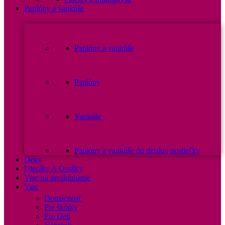
Paplóny a vankúše
Paplóny a vankúše
Paplóny
Vankúše
Paplóny a vankúše do detskej postieľky
Deky
Uteráky A Osušky
Viac na preskúmanie
Viac
Domácnosť
Pre škôlky
Pre Deti