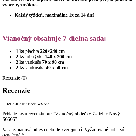
vyperte, zmäkne.
Každý týždeň, maximálne 1x za 14 dní
Vianočný obsahuje 7-dielna sada:
1 ks
plachta
220×240 cm
2 ks
prikrývka
140 x 200 cm
2 ks
vankúše
70 x 90 cm
2 ks
vankúšika
40 x 50 cm
Recenzie (0)
Recenzie
There are no reviews yet
Pridajte prvú recenziu pre “Vianočný obliečky 7-dielne Nový
S6666”
Vaša e-mailová adresa nebude zverejnená.
Vyžadované polia sú
označené
*