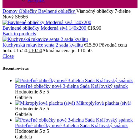
Nábytok
Domov
Obliečky
Bavlnené obliečky
Vianočný obliečky 7-dielne
Nový S6666
Bavlnené obliečky Moderná sivá 140x200
€
16.90
Back to products
Kuchynská rukavice senta 2 sada kvalitu
€
15.50
Pôvodná cena
bola: €15.50.
€
10.50
Aktuálna cena je: €10.50.
Close
Recent reviews
Posteľné obliečky nové 3-dielna Sada Kráľovský spánok
Hodnotenie
5
z 5
Gabriela
Mikroplyšová plachta (sivá)
Hodnotenie
5
z 5
Gabriela
Posteľné obliečky nové 3-dielna Sada Kráľovský spánok
Hodnotenie
5
z 5
Gabriela