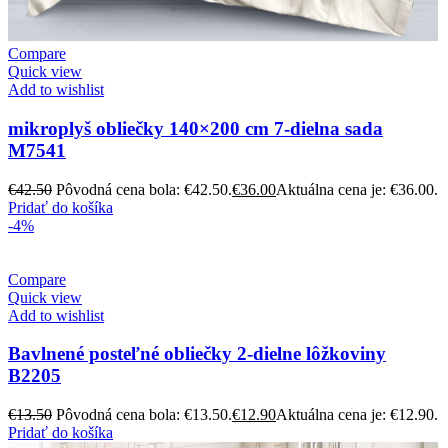
Compare
Quick view
Add to wishlist
mikroplyš obliečky 140×200 cm 7-dielna sada
M7541
€
42.50
Pôvodná cena bola: €42.50.
€
36.00
Aktuálna cena je: €36.00.
Pridať do košíka
-4%
Compare
Quick view
Add to wishlist
Bavlnené posteľné obliečky 2-dielne lôžkoviny
B2205
€
13.50
Pôvodná cena bola: €13.50.
€
12.90
Aktuálna cena je: €12.90.
Pridať do košíka