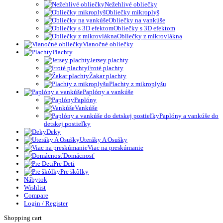
Nežehlivé obliečky
Obliečky mikroplyš
Obliečky na vankúše
Obliečky s 3D efektom
Obliečky z mikrovlákna
Vianočné obliečky
Plachty
Jersey plachty
Froté plachty
Žakar plachty
Plachty z mikroplyšu
Paplóny a vankúše
Paplóny
Vankúše
Paplóny a vankúše do
detskej postieľky
Deky
Uteráky A Osušky
Viac na preskúmanie
Domácnosť
Pre Deti
Pre škôlky
Nábytok
Wishlist
Compare
Login / Register
Shopping cart