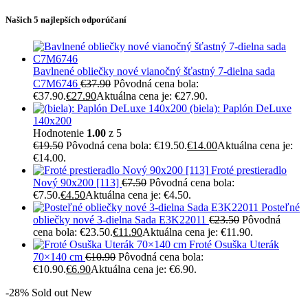
Našich 5 najlepších odporúčaní
Bavlnené obliečky nové vianočný šťastný 7-dielna sada
C7M6746
€
37.90
Pôvodná cena bola:
€37.90.
€
27.90
Aktuálna cena je: €27.90.
(biela): Paplón DeLuxe
140x200
Hodnotenie
1.00
z 5
€
19.50
Pôvodná cena bola: €19.50.
€
14.00
Aktuálna cena je:
€14.00.
Froté prestieradlo
Nový 90x200 [113]
€
7.50
Pôvodná cena bola:
€7.50.
€
4.50
Aktuálna cena je: €4.50.
Posteľné
obliečky nové 3-dielna Sada E3K22011
€
23.50
Pôvodná
cena bola: €23.50.
€
11.90
Aktuálna cena je: €11.90.
Froté Osuška Uterák
70×140 cm
€
10.90
Pôvodná cena bola:
€10.90.
€
6.90
Aktuálna cena je: €6.90.
-28%
Sold out
New