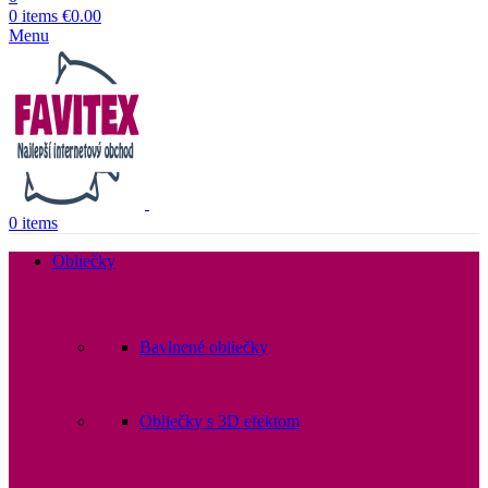
0
items
€
0.00
Menu
0
items
Obliečky
Bavlnené obliečky
Obliečky s 3D efektom