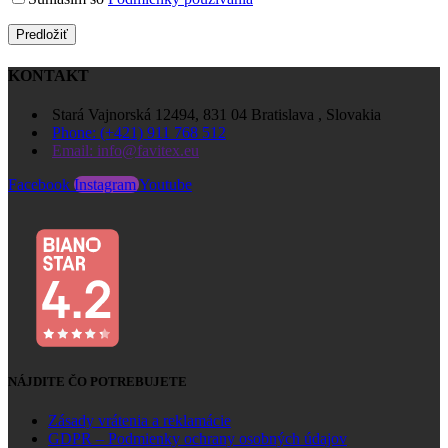
KONTAKT
Stará Vajnorská 12494, 831 04 Bratislava , Slovakia
Phone: (+421) 911 768 512
Email: info@favitex.eu
Facebook
Instagram
Youtube
NÁJDITE ČO POTREBUJETE
Zásady vrátenia a reklamácie
GDPR – Podmienky ochrany osobných údajov