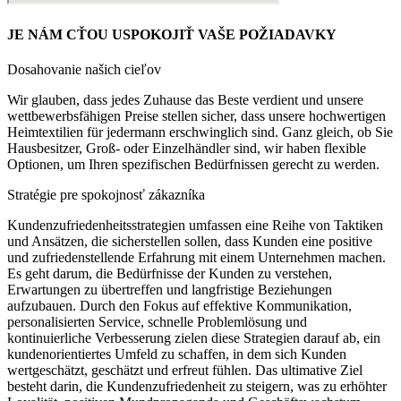
JE NÁM CŤOU USPOKOJIŤ VAŠE POŽIADAVKY
Dosahovanie našich cieľov
Wir glauben, dass jedes Zuhause das Beste verdient und unsere
wettbewerbsfähigen Preise stellen sicher, dass unsere hochwertigen
Heimtextilien für jedermann erschwinglich sind.
Ganz gleich, ob Sie
Hausbesitzer, Groß- oder Einzelhändler sind, wir haben flexible
Optionen, um Ihren spezifischen Bedürfnissen gerecht zu werden.
Stratégie pre spokojnosť zákazníka
Kundenzufriedenheitsstrategien umfassen eine Reihe von Taktiken
und Ansätzen, die sicherstellen sollen, dass Kunden eine positive
und zufriedenstellende Erfahrung mit einem Unternehmen machen.
Es geht darum, die Bedürfnisse der Kunden zu verstehen,
Erwartungen zu übertreffen und langfristige Beziehungen
aufzubauen.
Durch den Fokus auf effektive Kommunikation,
personalisierten Service, schnelle Problemlösung und
kontinuierliche Verbesserung zielen diese Strategien darauf ab, ein
kundenorientiertes Umfeld zu schaffen, in dem sich Kunden
wertgeschätzt, geschätzt und erfreut fühlen.
Das ultimative Ziel
besteht darin, die Kundenzufriedenheit zu steigern, was zu erhöhter