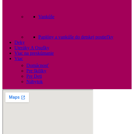
Vankúše
Paplóny a vankúše do detskej postieľky
Deky
Uteráky A Osušky
Viac na preskúmanie
Viac
Domácnosť
Pre škôlky
Pre Deti
Nábytok