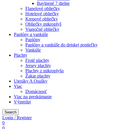
Bavlnené 7 dielne
Flanelové obliečky
Hotelové obliečky
Krepové obliečky
Obliečky mikroplyš
Vianočné obliečky
Paplóny a vankúše
Paplóny
Paplóny a vankúše do detskej postieľky
Vankúše
Plachty
Froté plachty
Jersey plachty
Plachty z mikroplyšu
Žakar plachty
Uteráky A Osušky
Viac
Domácnosť
Viac na preskúmanie
Výpredaj
Search
Login / Register
0
0