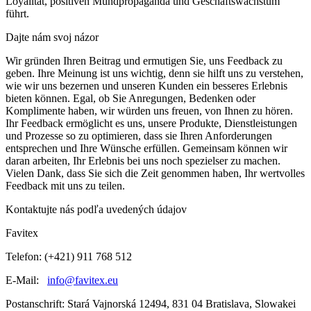
Loyalität, positiven Mundpropaganda und Geschäftswachstum
führt.
Dajte nám svoj názor
Wir gründen Ihren Beitrag und ermutigen Sie, uns Feedback zu
geben.
Ihre Meinung ist uns wichtig, denn sie hilft uns zu verstehen,
wie wir uns bezernen und unseren Kunden ein besseres Erlebnis
bieten können.
Egal, ob Sie Anregungen, Bedenken oder
Komplimente haben, wir würden uns freuen, von Ihnen zu hören.
Ihr Feedback ermöglicht es uns, unsere Produkte, Dienstleistungen
und Prozesse so zu optimieren, dass sie Ihren Anforderungen
entsprechen und Ihre Wünsche erfüllen.
Gemeinsam können wir
daran arbeiten, Ihr Erlebnis bei uns noch spezielser zu machen.
Vielen Dank, dass Sie sich die Zeit genommen haben, Ihr wertvolles
Feedback mit uns zu teilen.
Kontaktujte nás podľa uvedených údajov
Favitex
Telefon: (+421) 911 768 512
E-Mail:
info@favitex.eu
Postanschrift: Stará Vajnorská 12494, 831 04 Bratislava, Slowakei