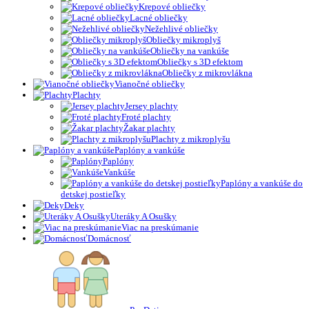
Krepové obliečky
Lacné obliečky
Nežehlivé obliečky
Obliečky mikroplyš
Obliečky na vankúše
Obliečky s 3D efektom
Obliečky z mikrovlákna
Vianočné obliečky
Plachty
Jersey plachty
Froté plachty
Žakar plachty
Plachty z mikroplyšu
Paplóny a vankúše
Paplóny
Vankúše
Paplóny a vankúše do
detskej postieľky
Deky
Uteráky A Osušky
Viac na preskúmanie
Domácnosť