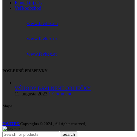
Kontaktuj nás
Veľkoobchod
www.favitex.eu
www.favitex.cz
www.favitex.at
POSLEDNÉ PRÍSPEVKY
VÝHODY BAVLNENÉ OBLIEČKY
11. augusta 2023
1 Comment
Mapa
FAVITEX
Copyrights © 2024 , All rights reserved,
Search