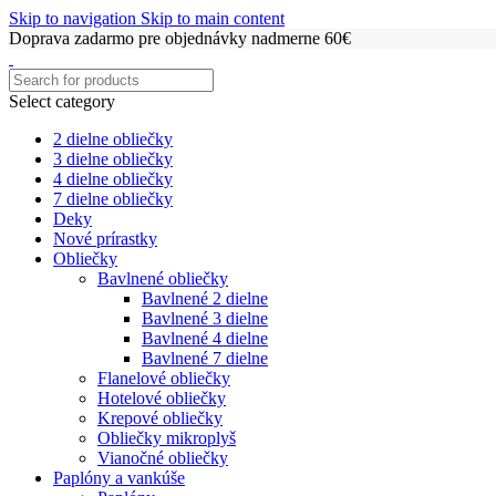
Skip to navigation
Skip to main content
Doprava zadarmo pre objednávky nadmerne 60€
Select category
2 dielne obliečky
3 dielne obliečky
4 dielne obliečky
7 dielne obliečky
Deky
Nové prírastky
Obliečky
Bavlnené obliečky
Bavlnené 2 dielne
Bavlnené 3 dielne
Bavlnené 4 dielne
Bavlnené 7 dielne
Flanelové obliečky
Hotelové obliečky
Krepové obliečky
Obliečky mikroplyš
Vianočné obliečky
Paplóny a vankúše