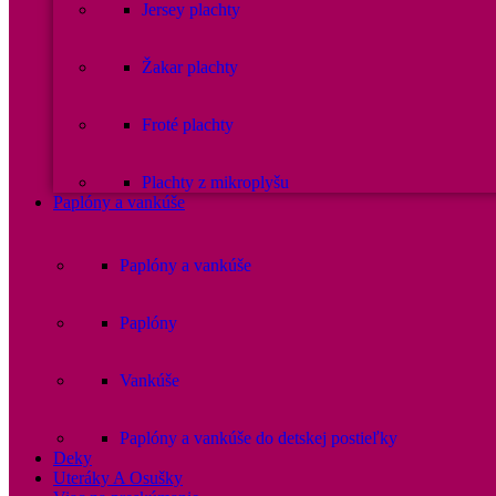
Jersey plachty
Žakar plachty
Froté plachty
Plachty z mikroplyšu
Paplóny a vankúše
Paplóny a vankúše
Paplóny
Vankúše
Paplóny a vankúše do detskej postieľky
Deky
Uteráky A Osušky