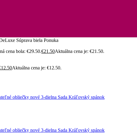
 DeLuxe Súprava biela Ponuka
á cena bola: €29.50.
€
21.50
Aktuálna cena je: €21.50.
€
12.50
Aktuálna cena je: €12.50.
steľné obliečky nové 3-dielna Sada Kráľovský spánok
steľné obliečky nové 3-dielna Sada Kráľovský spánok