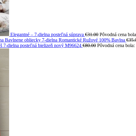
Elegantné – 7-dielna posteľná súprava
€
31.00
Pôvodná cena bola
Bavlnene obliecky 7-dielna Romantické Ružové 100% Bavlna
€
35.
š 7-dielna posteľná bielizeň nový M96624
€
80.00
Pôvodná cena bola: