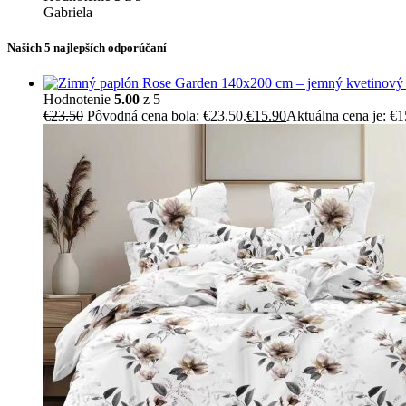
Gabriela
Našich 5 najlepších odporúčaní
Hodnotenie
5.00
z 5
€
23.50
Pôvodná cena bola: €23.50.
€
15.90
Aktuálna cena je: €1