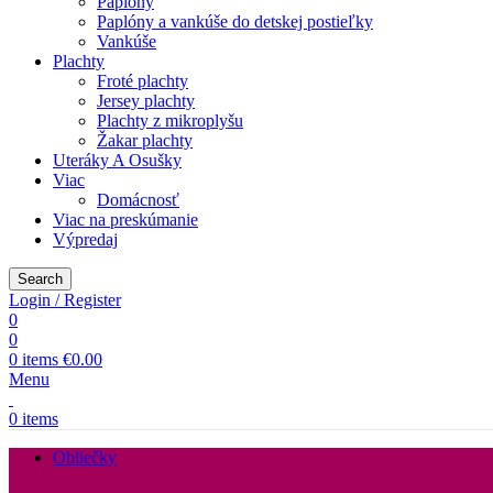
Paplóny
Paplóny a vankúše do detskej postieľky
Vankúše
Plachty
Froté plachty
Jersey plachty
Plachty z mikroplyšu
Žakar plachty
Uteráky A Osušky
Viac
Domácnosť
Viac na preskúmanie
Výpredaj
Search
Login / Register
0
0
0
items
€
0.00
Menu
0
items
Obliečky