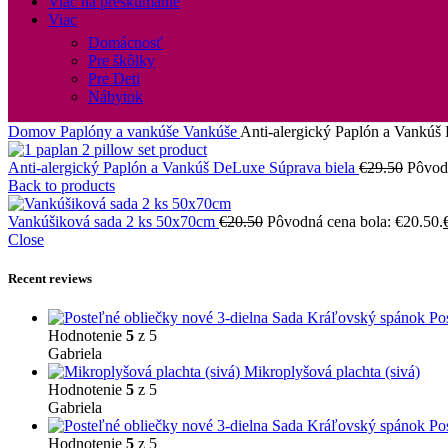
Viac na preskúmanie
Viac
Domácnosť
Pre škôlky
Pre Deti
Nábytok
Domov
Paplóny a vankúše
Vankúše
Anti-alergický Paplón a Vankúš
Anti-alergický Paplón a Vankúš DeLuxe Súprava biela
€
29.50
Pôvodn
Back to products
Vankúšiková sada 2 ks 50x70cm
€
20.50
Pôvodná cena bola: €20.50.
Close
Recent reviews
Po
Hodnotenie
5
z 5
Gabriela
Mikroplyšová plachta (sivá)
Hodnotenie
5
z 5
Gabriela
Po
Hodnotenie
5
z 5