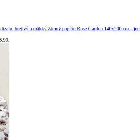
Zimný paplón Rose Garden 140x200 cm – jemn
5.90.