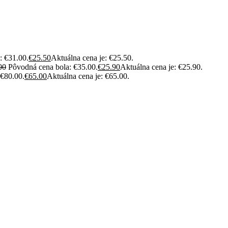
: €31.00.
€
25.50
Aktuálna cena je: €25.50.
00
Pôvodná cena bola: €35.00.
€
25.90
Aktuálna cena je: €25.90.
 €80.00.
€
65.00
Aktuálna cena je: €65.00.