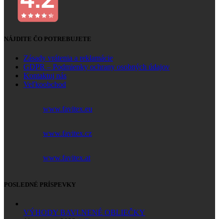
NÁJDITE ČO POTREBUJETE
Zásady vrátenia a reklamácie
GDPR – Podmienky ochrany osobných údajov
Kontaktuj nás
Veľkoobchod
www.favitex.eu
www.favitex.cz
www.favitex.at
POSLEDNÉ PRÍSPEVKY
VÝHODY BAVLNENÉ OBLIEČKY