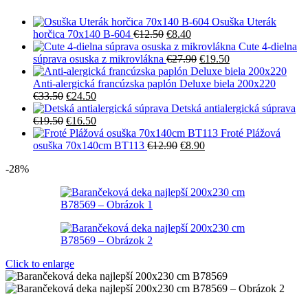
Osuška Uterák
Pôvodná
Aktuálna
horčica 70x140 B-604
€
12.50
€
8.40
cena
cena
Cute 4-dielna
bola:
je:
Pôvodná
Aktuálna
súprava osuska z mikrovlákna
€
27.90
€
19.50
€12.50.
€8.40.
cena
cena
bola:
je:
Anti-alergická francúzska paplón Deluxe biela 200x220
Pôvodná
Aktuálna
€27.90.
€19.50.
€
33.50
€
24.50
cena
cena
Detská antialergická súprava
bola:
Pôvodná
je:
Aktuálna
€
19.50
€
16.50
€33.50.
cena
€24.50.
cena
Froté Plážová
bola:
je:
Pôvodná
Aktuálna
osuška 70x140cm BT113
€
12.90
€
8.90
€19.50.
€16.50.
cena
cena
-28%
bola:
je:
€12.90.
€8.90.
Click to enlarge