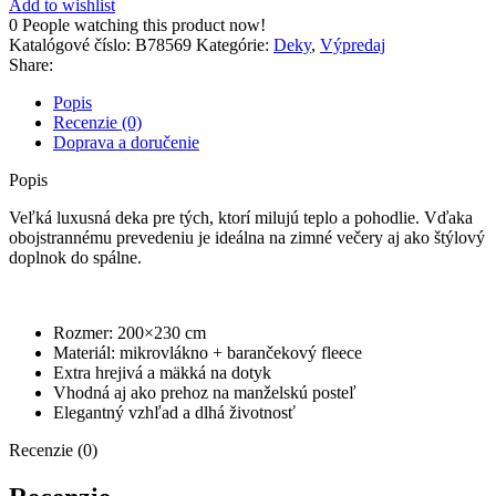
Add to wishlist
cm
0
People watching this product now!
B78569
Katalógové číslo:
B78569
Kategórie:
Deky
,
Výpredaj
Share:
Popis
Recenzie (0)
Doprava a doručenie
Popis
Veľká luxusná deka pre tých, ktorí milujú teplo a pohodlie. Vďaka
obojstrannému prevedeniu je ideálna na zimné večery aj ako štýlový
doplnok do spálne.
Rozmer: 200×230 cm
Materiál: mikrovlákno + barančekový fleece
Extra hrejivá a mäkká na dotyk
Vhodná aj ako prehoz na manželskú posteľ
Elegantný vzhľad a dlhá životnosť
Recenzie (0)