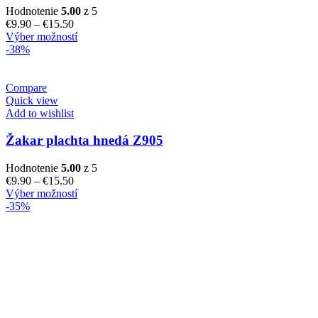
Hodnotenie
5.00
z 5
Price
€
9.90
–
€
15.50
range:
Tento
Výber možností
€9.90
produkt
-38%
through
má
€15.50
viacero
variantov.
Compare
Možnosti
Quick view
si
Add to wishlist
môžete
vybrať
Žakar plachta hnedá Z905
na
stránke
Hodnotenie
5.00
z 5
produktu.
Price
€
9.90
–
€
15.50
range:
Tento
Výber možností
€9.90
produkt
-35%
through
má
€15.50
viacero
variantov.
Možnosti
si
môžete
vybrať
na