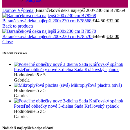
Nábytok
Domov
Výpredaj
Barančeková deka najlepší 200×230 cm B78569
Pôvodná
Aktuá
Barančeková deka najlepší 200x230 cm B78568
€
44.50
€
32.00
cena
cena
Back to products
bola:
je:
€44.50.
Pôvodná
€32.0
Aktuá
Barančeková deka najlepší 200x230 cm B78570
€
44.50
€
32.00
cena
cena
Close
bola:
je:
€44.50.
€32.0
Recent reviews
Posteľné obliečky nové 3-dielna Sada Kráľovský spánok
Hodnotenie
5
z 5
Gabriela
Mikroplyšová plachta (sivá)
Hodnotenie
5
z 5
Gabriela
Posteľné obliečky nové 3-dielna Sada Kráľovský spánok
Hodnotenie
5
z 5
Gabriela
Našich 5 najlepších odporúčaní