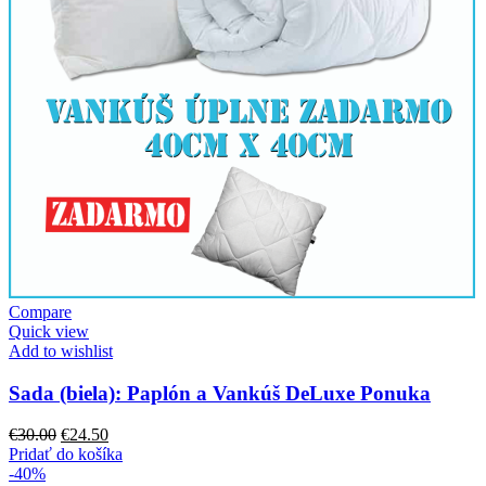
Compare
Quick view
Add to wishlist
Sada (biela): Paplón a Vankúš DeLuxe Ponuka
Pôvodná
Aktuálna
€
30.00
€
24.50
cena
cena
Pridať do košíka
bola:
je:
-40%