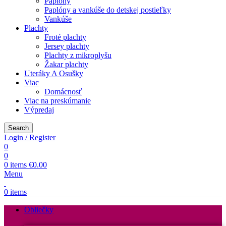
Paplóny
Paplóny a vankúše do detskej postieľky
Vankúše
Plachty
Froté plachty
Jersey plachty
Plachty z mikroplyšu
Žakar plachty
Uteráky A Osušky
Viac
Domácnosť
Viac na preskúmanie
Výpredaj
Search
Login / Register
0
0
0
items
€
0.00
Menu
0
items
Obliečky