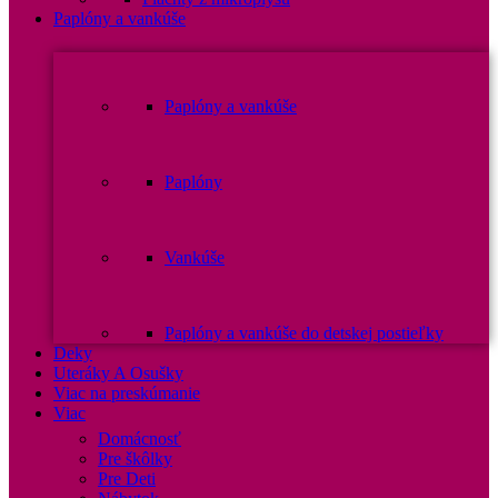
Paplóny a vankúše
Paplóny a vankúše
Paplóny
Vankúše
Paplóny a vankúše do detskej postieľky
Deky
Uteráky A Osušky
Viac na preskúmanie
Viac
Domácnosť
Pre škôlky
Pre Deti