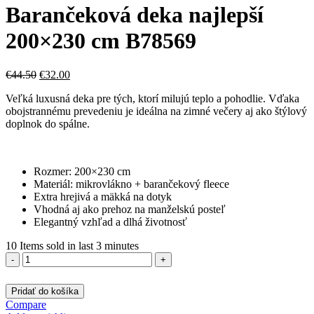
Barančeková deka najlepší
200×230 cm B78569
Pôvodná
Aktuálna
€
44.50
€
32.00
cena
cena
Veľká luxusná deka pre tých, ktorí milujú teplo a pohodlie. Vďaka
bola:
je:
obojstrannému prevedeniu je ideálna na zimné večery aj ako štýlový
€44.50.
€32.00.
doplnok do spálne.
Rozmer: 200×230 cm
Materiál: mikrovlákno + barančekový fleece
Extra hrejivá a mäkká na dotyk
Vhodná aj ako prehoz na manželskú posteľ
Elegantný vzhľad a dlhá životnosť
10
Items sold in last 3 minutes
množstvo
Barančeková
deka
Pridať do košíka
najlepší
Compare
200x230