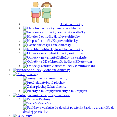
Detské obliečky
Flanelové obliečky
Francúzske obliečky
Hotelové obliečky
Krepové obliečky
Lacné obliečky
Nežehlivé obliečky
Obliečky mikroplyš
Obliečky na vankúše
Obliečky s 3D efektom
Obliečky z mikrovlákna
Vianočné obliečky
Plachty
Jersey plachty
Froté plachty
Žakar plachty
Plachty z mikroplyšu
Paplóny a vankúše
Paplóny
Vankúše
Paplóny a vankúše do
detskej postieľky
Deky