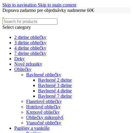
Skip to navigation
Skip to main content
Doprava zadarmo pre objednávky nadmerne 60€
Select category
2 dielne obliečky
3 dielne obliečky
4 dielne obliečky
7 dielne obliečky
Deky
Nové prírastky
Obliečky
Bavlnené obliečky
Bavlnené 2 dielne
Bavlnené 3 dielne
Bavlnené 4 dielne
Bavlnené 7 dielne
Flanelové obliečky
Hotelové obliečky
Krepové obliečky
Obliečky mikroplyš
Vianočné obliečky
Paplóny a vankúše