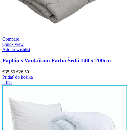
Compare
Quick view
Add to wishlist
Paplón s Vankúšom Farba Šedá 140 x 200cm
Pôvodná
Aktuálna
€
35.50
€
26.50
cena
cena
Pridať do košíka
bola:
je:
-18%
€35.50.
€26.50.