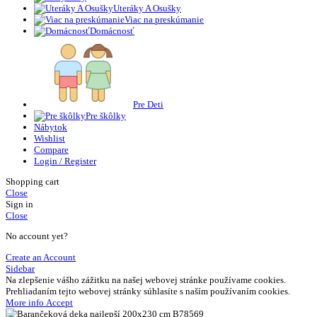
Uteráky A Osušky
Viac na preskúmanie
Domácnosť
Pre Deti
Pre škôlky
Nábytok
Wishlist
Compare
Login / Register
Shopping cart
Close
Sign in
Close
No account yet?
Create an Account
Sidebar
Na zlepšenie vášho zážitku na našej webovej stránke používame cookies.
Prehliadaním tejto webovej stránky súhlasíte s naším používaním cookies.
More
More info
Accept
info