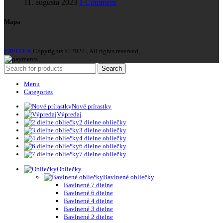
11. augusta 2023
1 Comment
Mapa
FAVITEX
Copyrights © 2024 , All rights reserved,
Search
Menu
Categories
Nové prírastky
Výpredaj
2 dielne obliečky
3 dielne obliečky
4 dielne obliečky
6 dielne obliečky
7 dielne obliečky
Obliečky
Bavlnené obliečky
Bavlnené 7 dielne
Bavlnené 6 dielne
Bavlnené 4 dielne
Bavlnené 3 dielne
Bavlnené 2 dielne