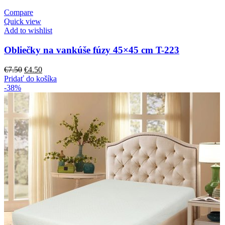
€30.00.
€24.50.
Compare
Quick view
Add to wishlist
Obliečky na vankúše fúzy 45×45 cm T-223
Pôvodná
Aktuálna
€
7.50
€
4.50
cena
cena
Pridať do košíka
bola:
je:
-38%
€7.50.
€4.50.