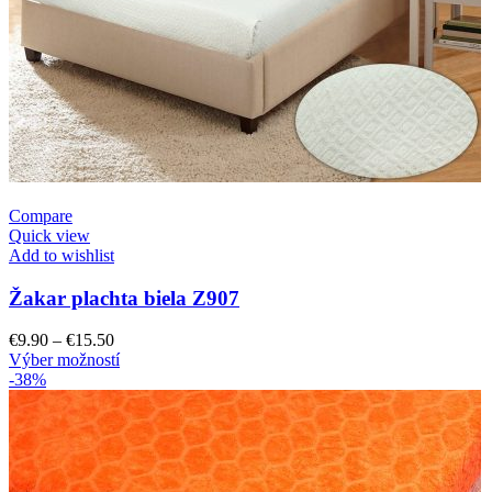
Compare
Quick view
Add to wishlist
Žakar plachta biela Z907
Price
€
9.90
–
€
15.50
range:
Tento
Výber možností
€9.90
produkt
-38%
through
má
€15.50
viacero
variantov.
Možnosti
si