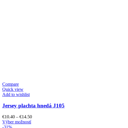
stránke
produktu.
Compare
Quick view
Add to wishlist
Jersey plachta hnedá J105
Price
€
10.40
–
€
14.50
Tento
range:
Výber možností
produkt
€10.40
-31%