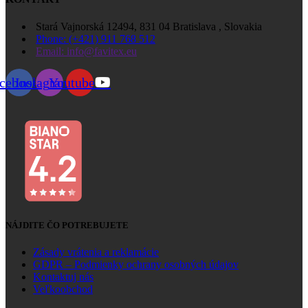
Stará Vajnorská 12494, 831 04 Bratislava , Slovakia
Phone: (+421) 911 768 512
Email: info@favitex.eu
cebook
Instagram
Youtube
NÁJDITE ČO POTREBUJETE
Zásady vrátenia a reklamácie
GDPR – Podmienky ochrany osobných údajov
Kontaktuj nás
Veľkoobchod