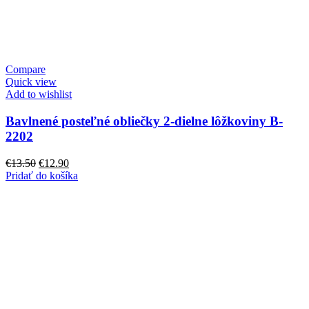
Compare
Quick view
Add to wishlist
Bavlnené posteľné obliečky 2-dielne lôžkoviny B-
2202
Pôvodná
Aktuálna
€
13.50
€
12.90
cena
cena
Pridať do košíka
bola:
je:
€13.50.
€12.90.