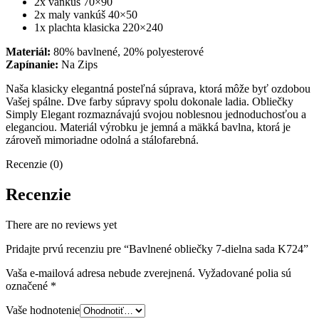
2x vankúš 70×90
2x maly vankúš 40×50
1x plachta klasicka 220×240
Materiál:
80% bavlnené, 20% polyesterové
Zapínanie:
Na Zips
Naša klasicky elegantná posteľná súprava, ktorá môže byť ozdobou
Vašej spálne. Dve farby súpravy spolu dokonale ladia. Obliečky
Simply Elegant rozmaznávajú svojou noblesnou jednoduchosťou a
eleganciou. Materiál výrobku je jemná a mäkká bavlna, ktorá je
zároveň mimoriadne odolná a stálofarebná.
Recenzie (0)
Recenzie
There are no reviews yet
Pridajte prvú recenziu pre “Bavlnené obliečky 7-dielna sada K724”
Vaša e-mailová adresa nebude zverejnená.
Vyžadované polia sú
označené
*
Vaše hodnotenie