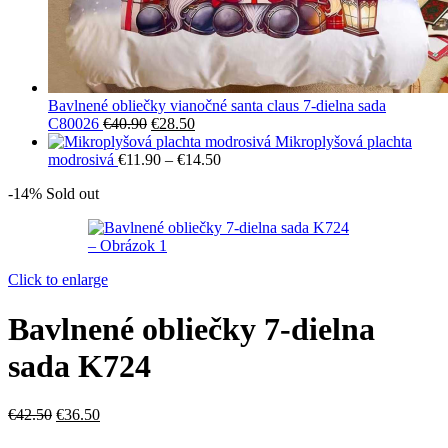
Bavlnené obliečky vianočné santa claus 7-dielna sada
Pôvodná
Aktuálna
C80026
€
40.90
€
28.50
cena
cena
Mikroplyšová plachta
bola:
je:
Price
modrosivá
€
11.90
–
€
14.50
€40.90.
€28.50.
range:
-14%
Sold out
€11.90
through
€14.50
Click to enlarge
Bavlnené obliečky 7-dielna
sada K724
Pôvodná
Aktuálna
€
42.50
€
36.50
cena
cena