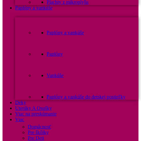
Plachty z mikroplyšu
Paplóny a vankúše
Paplóny a vankúše
Paplóny
Vankúše
Paplóny a vankúše do detskej postieľky
Deky
Uteráky A Osušky
Viac na preskúmanie
Viac
Domácnosť
Pre škôlky
Pre Deti