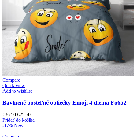
Compare
Quick view
Add to wishlist
Bavlnené posteľné obliečky Emoji 4 dielna Fo652
Pôvodná
Aktuálna
€
36.50
€
25.50
cena
cena
Pridať do košíka
bola:
je:
-17%
New
€36.50.
€25.50.
Compare