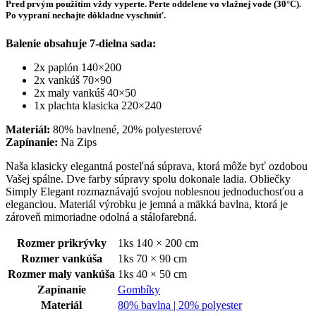
bola:
je:
Pred prvým použitím vždy vyperte. Perte oddelene vo vlažnej vode (30°C).
€42.50.
€36.50.
Po vypraní nechajte dôkladne vyschnúť.
Balenie obsahuje 7-dielna sada:
2x paplón 140×200
2x vankúš 70×90
2x maly vankúš 40×50
1x plachta klasicka 220×240
Materiál:
80% bavlnené, 20% polyesterové
Zapínanie:
Na Zips
Naša klasicky elegantná posteľná súprava, ktorá môže byť ozdobou
Vašej spálne. Dve farby súpravy spolu dokonale ladia. Obliečky
Simply Elegant rozmaznávajú svojou noblesnou jednoduchosťou a
eleganciou. Materiál výrobku je jemná a mäkká bavlna, ktorá je
zároveň mimoriadne odolná a stálofarebná.
Rozmer prikrývky
1ks 140 × 200 cm
Rozmer vankúša
1ks 70 × 90 cm
Rozmer maly vankúša
1ks 40 × 50 cm
Zapínanie
Gombíky
Materiál
80% bavlna | 20% polyester