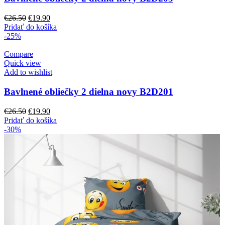
Pôvodná
Aktuálna
€
26.50
€
19.90
cena
cena
Pridať do košíka
bola:
je:
-25%
€26.50.
€19.90.
Compare
Quick view
Add to wishlist
Bavlnené obliečky 2 dielna novy B2D201
Pôvodná
Aktuálna
€
26.50
€
19.90
cena
cena
Pridať do košíka
bola:
je:
-30%
€26.50.
€19.90.