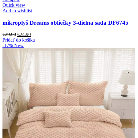
Quick view
Add to wishlist
mikroplyš Dreams obliečky 3-dielna sada DF6745
Pôvodná
Aktuálna
€
29.90
€
24.90
cena
cena
Pridať do košíka
bola:
je:
-17%
New
€29.90.
€24.90.