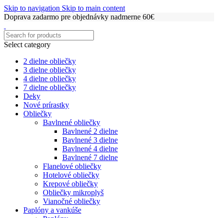
Skip to navigation
Skip to main content
Doprava zadarmo pre objednávky nadmerne 60€
Select category
2 dielne obliečky
3 dielne obliečky
4 dielne obliečky
7 dielne obliečky
Deky
Nové prírastky
Obliečky
Bavlnené obliečky
Bavlnené 2 dielne
Bavlnené 3 dielne
Bavlnené 4 dielne
Bavlnené 7 dielne
Flanelové obliečky
Hotelové obliečky
Krepové obliečky
Obliečky mikroplyš
Vianočné obliečky
Paplóny a vankúše