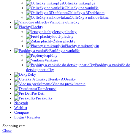
Obliečky mikroplyš
Obliečky na vankúše
Obliečky s 3D efektom
Obliečky z mikrovlákna
Vianočné obliečky
Plachty
Jersey plachty
Froté plachty
Žakar plachty
Plachty z mikroplyšu
Paplóny a vankúše
Paplóny
Vankúše
Paplóny a vankúše do
detskej postieľky
Deky
Uteráky A Osušky
Viac na preskúmanie
Domácnosť
Pre Deti
Pre škôlky
Nábytok
Wishlist
Compare
Login / Register
Shopping cart
Close