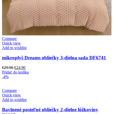
Compare
Quick view
Add to wishlist
mikroplyš Dreams obliečky 3-dielna sada DF6741
Pôvodná
Aktuálna
€
29.90
€
24.90
cena
cena
Pridať do košíka
bola:
je:
-4%
€29.90.
€24.90.
Compare
Quick view
Add to wishlist
Bavlnené posteľné obliečky 2-dielne lôžkoviny