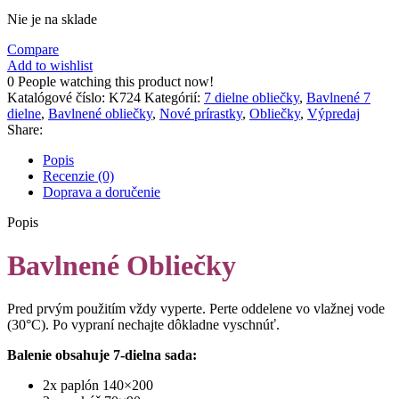
Nie je na sklade
Compare
Add to wishlist
0
People watching this product now!
Katalógové číslo:
K724
Kategórií:
7 dielne obliečky
,
Bavlnené 7
dielne
,
Bavlnené obliečky
,
Nové prírastky
,
Obliečky
,
Výpredaj
Share:
Popis
Recenzie (0)
Doprava a doručenie
Popis
Bavlnené Obliečky
Pred prvým použitím vždy vyperte. Perte oddelene vo vlažnej vode
(30°C). Po vypraní nechajte dôkladne vyschnúť.
Balenie obsahuje 7-dielna sada:
2x paplón 140×200