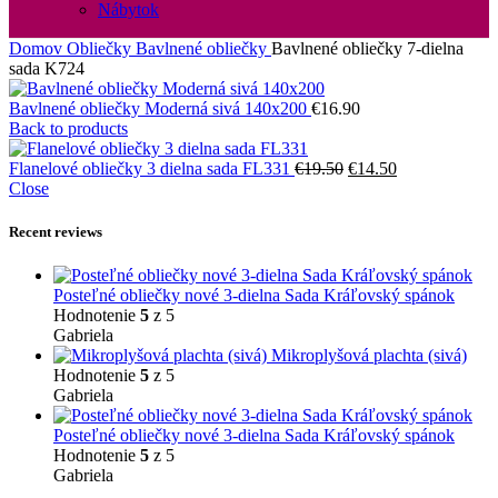
Nábytok
Domov
Obliečky
Bavlnené obliečky
Bavlnené obliečky 7-dielna
sada K724
Bavlnené obliečky Moderná sivá 140x200
€
16.90
Back to products
Pôvodná
Aktuálna
Flanelové obliečky 3 dielna sada FL331
€
19.50
€
14.50
cena
cena
Close
bola:
je:
€19.50.
€14.50.
Recent reviews
Posteľné obliečky nové 3-dielna Sada Kráľovský spánok
Hodnotenie
5
z 5
Gabriela
Mikroplyšová plachta (sivá)
Hodnotenie
5
z 5
Gabriela
Posteľné obliečky nové 3-dielna Sada Kráľovský spánok
Hodnotenie
5
z 5
Gabriela