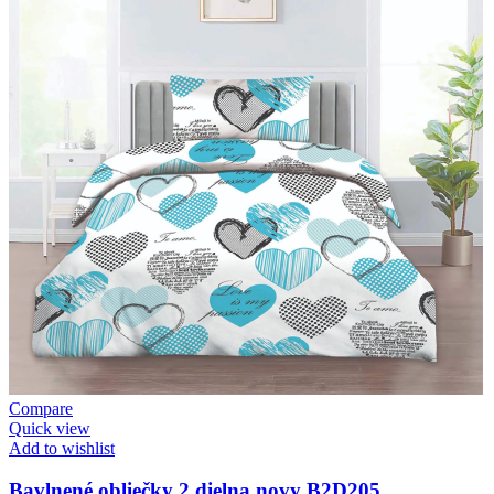
Compare
Quick view
Add to wishlist
Bavlnené obliečky 2 dielna novy B2D205