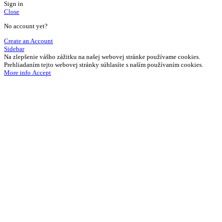
Sign in
Close
No account yet?
Create an Account
Sidebar
Na zlepšenie vášho zážitku na našej webovej stránke používame cookies.
Prehliadaním tejto webovej stránky súhlasíte s naším používaním cookies.
More
More info
Accept
info