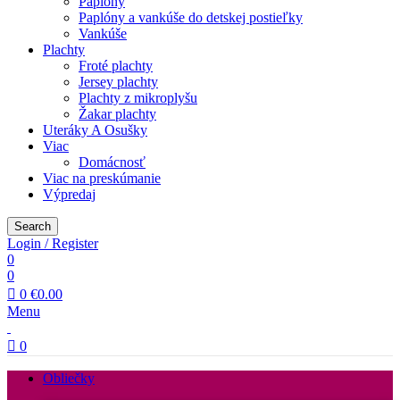
Paplóny
Paplóny a vankúše do detskej postieľky
Vankúše
Plachty
Froté plachty
Jersey plachty
Plachty z mikroplyšu
Žakar plachty
Uteráky A Osušky
Viac
Domácnosť
Viac na preskúmanie
Výpredaj
Search
Login / Register
0
0
0
€
0.00
Menu
0
Obliečky