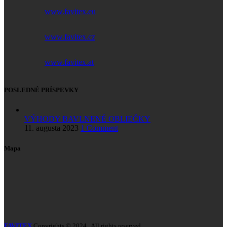
www.favitex.eu
www.favitex.cz
www.favitex.at
POSLEDNÉ PRÍSPEVKY
VÝHODY BAVLNENÉ OBLIEČKY
11. augusta 2023
1 Comment
Mapa
FAVITEX
Copyrights © 2024 , All rights reserved,