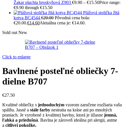
Žakar plachta broskyňová Z903
€
9.90
–
€
15.50
Price range:
€9.90 through €15.50
Plážová stolička žltá
kotva BC4544
€
20.00
Pôvodná cena bola:
€20.00.
€
14.60
Aktuálna cena je: €14.60.
Sold out
New
Click to enlarge
Bavlnené posteľné obliečky 7-
dielne B707
€
27.50
Kvalitné obliečky s
jednoduchým
vzorom zaručene rozžiaria vašu
spálňu. Jasné a
stále farby
nestratia na kráse ani po mnohých
praniach. Je vyrobené z kvalitnej bavlny, ktorá je úžasne
jemná,
ľahká a priedušná
. Bavlna je zároveň ideálna pri alergii, astme
a
citlivej pokožke.