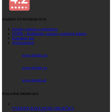
NÁJDITE ČO POTREBUJETE
Zásady vrátenia a reklamácie
GDPR – Podmienky ochrany osobných údajov
Kontaktuj nás
Veľkoobchod
www.favitex.eu
www.favitex.cz
www.favitex.at
POSLEDNÉ PRÍSPEVKY
VÝHODY BAVLNENÉ OBLIEČKY