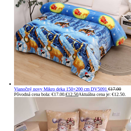
Vianočný novy Mikro deka 150×200 cm DV5091
€
17.00
Pôvodná cena bola: €17.00.
€
12.50
Aktuálna cena je: €12.50.