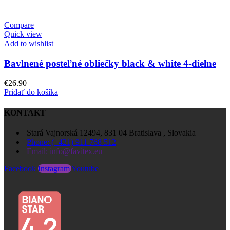
Compare
Quick view
Add to wishlist
Bavlnené posteľné obliečky black & white 4-dielne
€
26.90
Pridať do košíka
KONTAKT
Stará Vajnorská 12494, 831 04 Bratislava , Slovakia
Phone: (+421) 911 768 512
Email: info@favitex.eu
Facebook
Instagram
Youtube