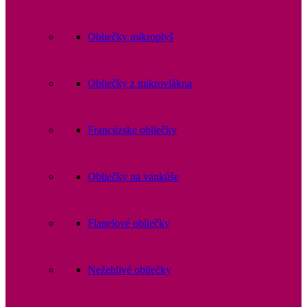
Obliečky mikroplyš
Obliečky z mikrovlákna
Francúzske obliečky
Obliečky na vankúše
Flanelové obliečky
Nežehlivé obliečky