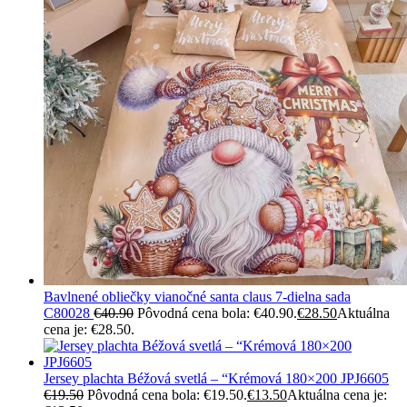
Bavlnené obliečky vianočné santa claus 7-dielna sada
C80028
€
40.90
Pôvodná cena bola: €40.90.
€
28.50
Aktuálna
cena je: €28.50.
Jersey plachta Béžová svetlá – “Krémová 180×200 JPJ6605
€
19.50
Pôvodná cena bola: €19.50.
€
13.50
Aktuálna cena je: