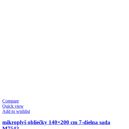
Compare
Quick view
Add to wishlist
mikroplyš obliečky 140×200 cm 7-dielna sada
M7542