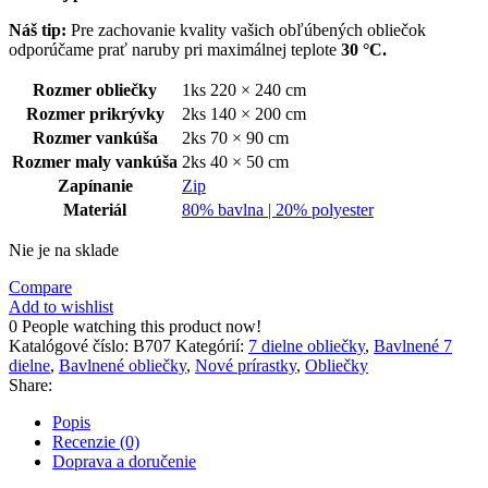
Náš tip:
Pre zachovanie kvality vašich obľúbených obliečok
odporúčame prať naruby pri maximálnej teplote
30 °C.
Rozmer obliečky
1ks 220 × 240 cm
Rozmer prikrývky
2ks 140 × 200 cm
Rozmer vankúša
2ks 70 × 90 cm
Rozmer maly vankúša
2ks 40 × 50 cm
Zapínanie
Zip
Materiál
80% bavlna | 20% polyester
Nie je na sklade
Compare
Add to wishlist
0
People watching this product now!
Katalógové číslo:
B707
Kategórií:
7 dielne obliečky
,
Bavlnené 7
dielne
,
Bavlnené obliečky
,
Nové prírastky
,
Obliečky
Share:
Popis
Recenzie (0)
Doprava a doručenie