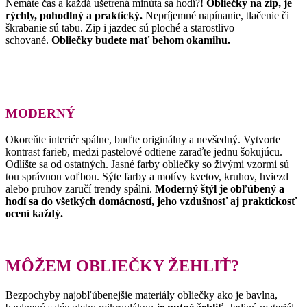
Nemáte čas a každá ušetrená minúta sa hodí?!
Obliečky na zip, je
rýchly, pohodlný a praktický.
Nepríjemné napínanie, tlačenie či
škrabanie sú tabu. Zip i jazdec sú ploché a starostlivo
schované.
Obliečky budete mať behom okamihu.
MODERNÝ
Okoreňte interiér spálne, buďte originálny a nevšedný. Vytvorte
kontrast farieb, medzi pastelové odtiene zaraďte jednu šokujúcu.
Odlíšte sa od ostatných. Jasné farby obliečky so živými vzormi sú
tou správnou voľbou. Sýte farby a motívy kvetov, kruhov, hviezd
alebo pruhov zaručí trendy spálni.
Moderný štýl je obľúbený a
hodí sa do všetkých domácností, jeho vzdušnosť aj praktickosť
ocení každý.
MÔŽEM OBLIEČKY ŽEHLIŤ?
Bezpochyby najobľúbenejšie materiály obliečky ako je bavlna,