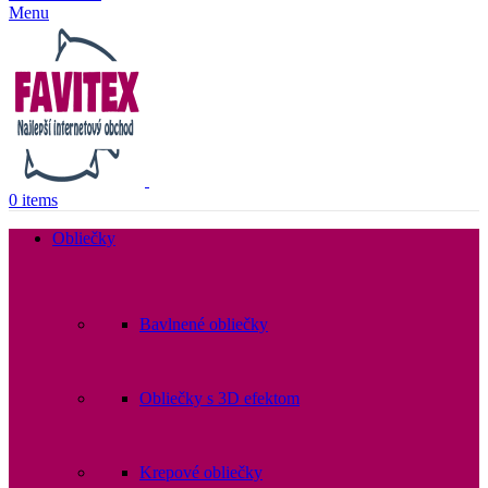
Menu
0
items
Obliečky
Bavlnené obliečky
Obliečky s 3D efektom
Krepové obliečky