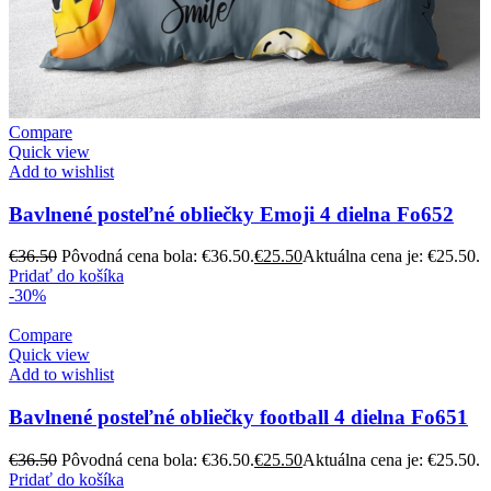
Compare
Quick view
Add to wishlist
Bavlnené posteľné obliečky Emoji 4 dielna Fo652
€
36.50
Pôvodná cena bola: €36.50.
€
25.50
Aktuálna cena je: €25.50.
Pridať do košíka
-30%
Compare
Quick view
Add to wishlist
Bavlnené posteľné obliečky football 4 dielna Fo651
€
36.50
Pôvodná cena bola: €36.50.
€
25.50
Aktuálna cena je: €25.50.
Pridať do košíka