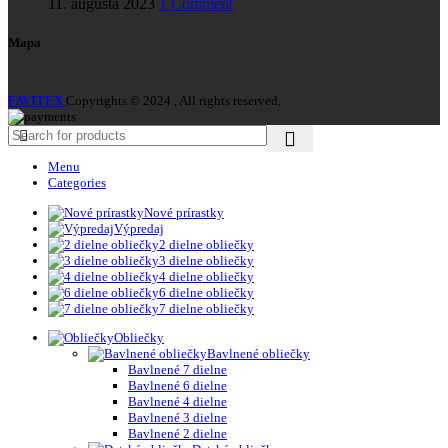
11. augusta 2023
1 Comment
Mapa
FAVITEX
Copyrights © 2024 , All rights reserved,
Menu
Categories
Nové prírastky
Výpredaj
2 dielne obliečky
3 dielne obliečky
4 dielne obliečky
6 dielne obliečky
7 dielne obliečky
Obliečky
Bavlnené obliečky
Bavlnené 7 dielne
Bavlnené 6 dielne
Bavlnené 4 dielne
Bavlnené 3 dielne
Bavlnené 2 dielne