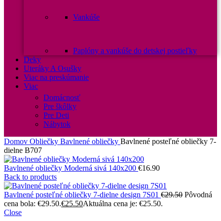
Vankúše
Paplóny a vankúše do detskej postieľky
Deky
Uteráky A Osušky
Viac na preskúmanie
Viac
Domácnosť
Pre škôlky
Pre Deti
Nábytok
Domov
Obliečky
Bavlnené obliečky
Bavlnené posteľné obliečky 7-
dielne B707
Bavlnené obliečky Moderná sivá 140x200
€
16.90
Back to products
Bavlnené posteľné obliečky 7-dielne design 7S01
€
29.50
Pôvodná
cena bola: €29.50.
€
25.50
Aktuálna cena je: €25.50.
Close