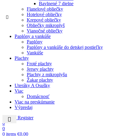
Bavlnené 7 dielne
Flanelové obliečky
Hotelové obliečky
Krepové obliečky
Obliečky mikroplyš
Vianočné obliečky
Paplóny a vankúše
Paplóny
Paplóny a vankúše do detskej postieľky
Vankúše
Plachty
Froté plachty
Jersey plachty
Plachty z mikroplyšu
Žakar plachty
Uteráky A Osušky
Viac
Domácnosť
Viac na preskúmanie
Výpredaj
Login / Register
0
0
0
items
€
0.00