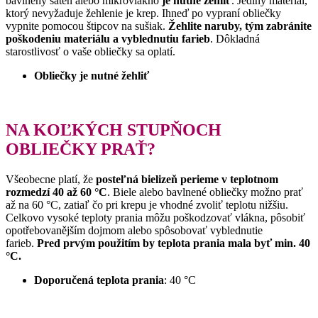
bavlnený satén alebo mikrovlákno
je nutné žehliť
. Jediný materiál,
ktorý nevyžaduje žehlenie je krep. Ihneď po vypraní obliečky
vypnite pomocou štipcov na sušiak.
Žehlite naruby, tým zabránite
poškodeniu materiálu a vyblednutiu farieb
. Dôkladná
starostlivosť o vaše obliečky sa oplatí.
Obliečky je nutné žehliť
NA KOĽKÝCH STUPŇOCH
OBLIEČKY PRAŤ?
Všeobecne platí, že
posteľná bielizeň perieme v teplotnom
rozmedzí 40 až 60 °C
. Biele alebo bavlnené obliečky možno prať
až na 60 °C, zatiaľ čo pri krepu je vhodné zvoliť teplotu nižšiu.
Celkovo vysoké teploty prania môžu poškodzovať vlákna, pôsobiť
opotřebovanějším dojmom alebo spôsobovať vyblednutie
farieb.
Pred prvým použitím by teplota prania mala byť min. 40
°C.
Doporučená teplota prania
: 40 °C