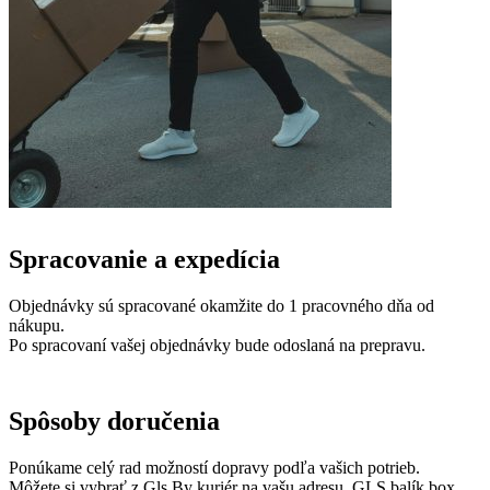
Spracovanie a expedícia
Objednávky sú spracované okamžite do 1 pracovného dňa od
nákupu.
Po spracovaní vašej objednávky bude odoslaná na prepravu.
Spôsoby doručenia
Ponúkame celý rad možností dopravy podľa vašich potrieb.
Môžete si vybrať z Gls By kuriér na vašu adresu, GLS balík box