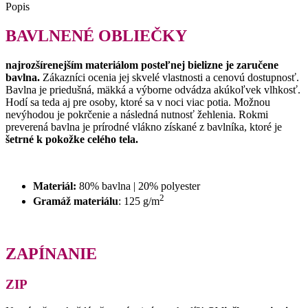
Popis
BAVLNENÉ OBLIEČKY
najrozšírenejším materiálom posteľnej bielizne je zaručene
bavlna.
Zákazníci ocenia jej skvelé vlastnosti a cenovú dostupnosť.
Bavlna je priedušná, mäkká a výborne odvádza akúkoľvek vlhkosť.
Hodí sa teda aj pre osoby, ktoré sa v noci viac potia. Možnou
nevýhodou je pokrčenie a následná nutnosť žehlenia. Rokmi
preverená bavlna je prírodné vlákno získané z bavlníka, ktoré je
šetrné k pokožke celého tela.
Materiál:
80% bavlna | 20% polyester
2
Gramáž materiálu
: 125 g/m
ZAPÍNANIE
ZIP