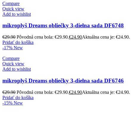
Compare
Quick view
Add to wishlist
mikroplyš Dreams obliečky 3-dielna sada DF6748
€
29.90
Pôvodná cena bola: €29.90.
€
24.90
Aktuálna cena je: €24.90.
Pridať do košíka
-17%
New
Compare
Quick view
Add to wishlist
mikroplyš Dreams obliečky 3-dielna sada DF6746
€
29.90
Pôvodná cena bola: €29.90.
€
24.90
Aktuálna cena je: €24.90.
Pridať do košíka
-15%
New