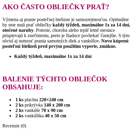
AKO ČASTO OBLIEČKY PRAŤ?
Výmena aj pranie posteľnej bielizne je samozrejmosťou. Optimálne
by sme mali prať obliečky
každý týždeň, maximálne 1x za 14 dní,
otočené naruby
. Potenie, choroba alebo teplé letné mesiace
prispievajú k znečisteniu, preto je žiaduce povliekať častejšie. S tým
súvisí aj nutnosť prania samotných diek a vankúšov.
Novo kúpenú
posteľnú bielizeň pred prvým použitím vyperte, zmäkne.
Každý týždeň, maximálne 1x za 14 dní
BALENIE
TÝCHTO OBLIEČOK
OBSAHUJE:
1 ks
plachta
220×240 cm
2 ks
prikrývka
140 x 200 cm
2 ks
vankúše
70 x 90 cm
2 ks
vankúšika
40 x 50 cm
Recenzie (0)