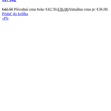
€
42.50
Pôvodná cena bola: €42.50.
€
36.00
Aktuálna cena je: €36.00.
Pridať do košíka
-4%