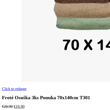
Click to enlarge
Froté Osuška 3ks Ponuka 70x140cm T301
Pôvodná
Aktuálna
€
26.90
€
16.90