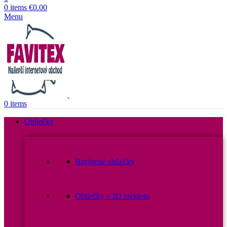
0
items
€
0.00
Menu
0
items
Obliečky
Bavlnené obliečky
Obliečky s 3D efektom