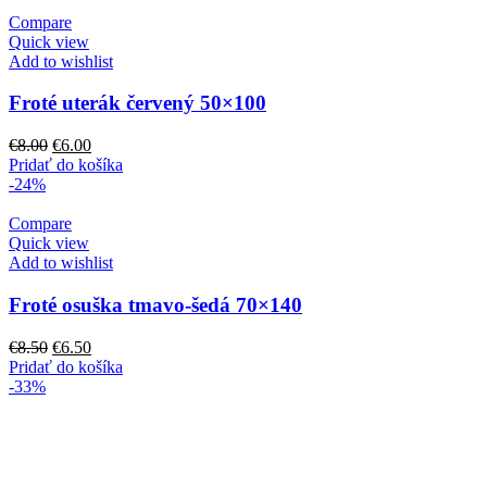
€8.00.
€6.00.
Compare
Quick view
Add to wishlist
Froté uterák červený 50×100
Pôvodná
Aktuálna
€
8.00
€
6.00
cena
cena
Pridať do košíka
bola:
je:
-24%
€8.00.
€6.00.
Compare
Quick view
Add to wishlist
Froté osuška tmavo-šedá 70×140
Pôvodná
Aktuálna
€
8.50
€
6.50
cena
cena
Pridať do košíka
bola:
je:
-33%
€8.50.
€6.50.