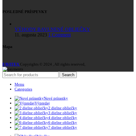
POSLEDNÉ PRÍSPEVKY
VÝHODY BAVLNENÉ OBLIEČKY
11. augusta 2023
1 Comment
Mapa
FAVITEX
Copyrights © 2024 , All rights reserved,
Search
Menu
Categories
Nové prírastky
Výpredaj
2 dielne obliečky
3 dielne obliečky
4 dielne obliečky
6 dielne obliečky
7 dielne obliečky