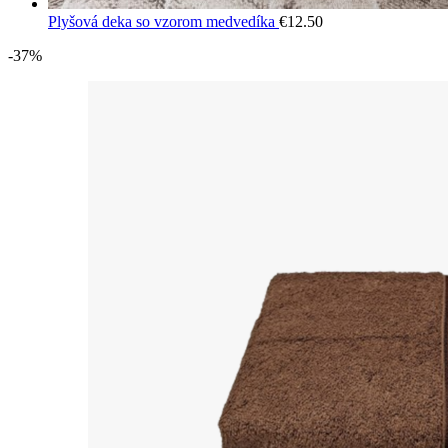
Plyšová deka so vzorom medvedíka
€
12.50
-37%