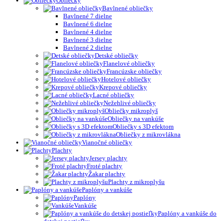
Obliečky
Bavlnené obliečky
Bavlnené 7 dielne
Bavlnené 6 dielne
Bavlnené 4 dielne
Bavlnené 3 dielne
Bavlnené 2 dielne
Detské obliečky
Flanelové obliečky
Francúzske obliečky
Hotelové obliečky
Krepové obliečky
Lacné obliečky
Nežehlivé obliečky
Obliečky mikroplyš
Obliečky na vankúše
Obliečky s 3D efektom
Obliečky z mikrovlákna
Vianočné obliečky
Plachty
Jersey plachty
Froté plachty
Žakar plachty
Plachty z mikroplyšu
Paplóny a vankúše
Paplóny
Vankúše
Paplóny a vankúše do