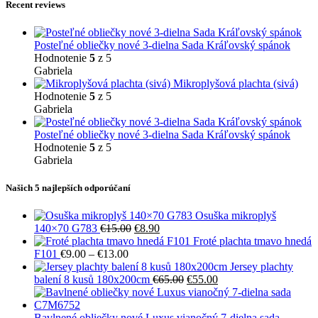
€26.90.
€16.90.
Recent reviews
Posteľné obliečky nové 3-dielna Sada Kráľovský spánok
Hodnotenie
5
z 5
Gabriela
Mikroplyšová plachta (sivá)
Hodnotenie
5
z 5
Gabriela
Posteľné obliečky nové 3-dielna Sada Kráľovský spánok
Hodnotenie
5
z 5
Gabriela
Našich 5 najlepších odporúčaní
Osuška mikroplyš
Pôvodná
Aktuálna
140×70 G783
€
15.00
€
8.90
cena
cena
Froté plachta tmavo hnedá
Price
bola:
je:
F101
€
9.00
–
€
13.00
range:
€15.00.
€8.90.
Jersey plachty
€9.00
Pôvodná
Aktuálna
balení 8 kusů 180x200cm
€
65.00
€
55.00
through
cena
cena
€13.00
bola:
je:
€65.00.
€55.00.
Bavlnené obliečky nové Luxus vianočný 7-dielna sada