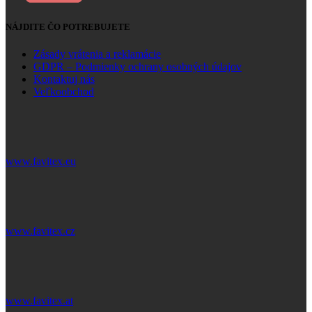
NÁJDITE ČO POTREBUJETE
Zásady vrátenia a reklamácie
GDPR – Podmienky ochrany osobných údajov
Kontaktuj nás
Veľkoobchod
www.favitex.eu
www.favitex.cz
www.favitex.at