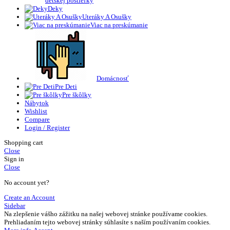
detskej postieľky
Deky
Uteráky A Osušky
Viac na preskúmanie
Domácnosť
Pre Deti
Pre škôlky
Nábytok
Wishlist
Compare
Login / Register
Shopping cart
Close
Sign in
Close
No account yet?
Create an Account
Sidebar
Na zlepšenie vášho zážitku na našej webovej stránke používame cookies.
Prehliadaním tejto webovej stránky súhlasíte s naším používaním cookies.
More