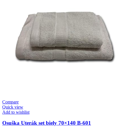
Compare
Quick view
Add to wishlist
Osuška Uterák set biely 70×140 B-601