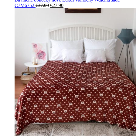
Pôvodná
Aktuálna
C7M6752
€
37.90
€
27.90
cena
cena
bola:
je:
€37.90.
€27.90.