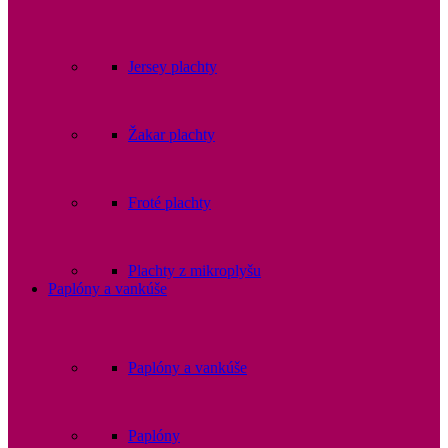
Jersey plachty
Žakar plachty
Froté plachty
Plachty z mikroplyšu
Paplóny a vankúše
Paplóny a vankúše
Paplóny