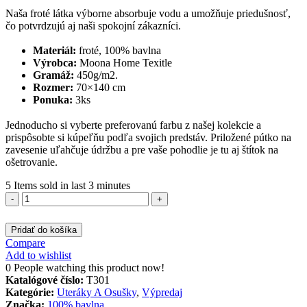
cena
cena
Naša froté látka výborne absorbuje vodu a umožňuje priedušnosť,
bola:
je:
čo potvrdzujú aj naši spokojní zákazníci.
€26.90.
€16.90.
Materiál:
froté, 100% bavlna
Výrobca:
Moona Home Texitle
Gramáž:
450g/m2.
Rozmer:
70×140 cm
Ponuka:
3ks
Jednoducho si vyberte preferovanú farbu z našej kolekcie a
prispôsobte si kúpeľňu podľa svojich predstáv. Priložené pútko na
zavesenie uľahčuje údržbu a pre vaše pohodlie je tu aj štítok na
ošetrovanie.
5
Items sold in last 3 minutes
množstvo
Froté
Osuška
Pridať do košíka
3ks
Compare
Ponuka
Add to wishlist
70x140cm
0
People watching this product now!
T301
Katalógové číslo:
T301
Kategórie:
Uteráky A Osušky
,
Výpredaj
Značka:
100% bavlna