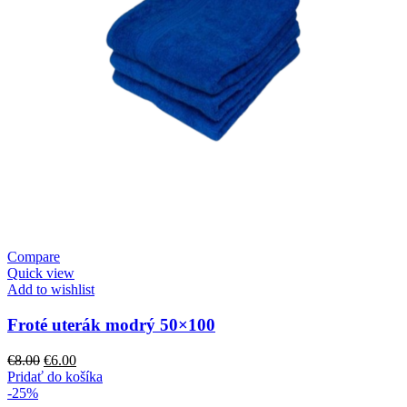
Compare
Quick view
Add to wishlist
Froté uterák modrý 50×100
Pôvodná
Aktuálna
€
8.00
€
6.00
cena
cena
Pridať do košíka
bola:
je:
-25%