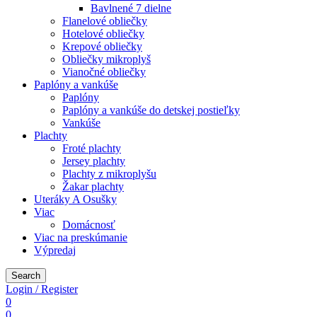
Bavlnené 7 dielne
Flanelové obliečky
Hotelové obliečky
Krepové obliečky
Obliečky mikroplyš
Vianočné obliečky
Paplóny a vankúše
Paplóny
Paplóny a vankúše do detskej postieľky
Vankúše
Plachty
Froté plachty
Jersey plachty
Plachty z mikroplyšu
Žakar plachty
Uteráky A Osušky
Viac
Domácnosť
Viac na preskúmanie
Výpredaj
Search
Login / Register
0
0