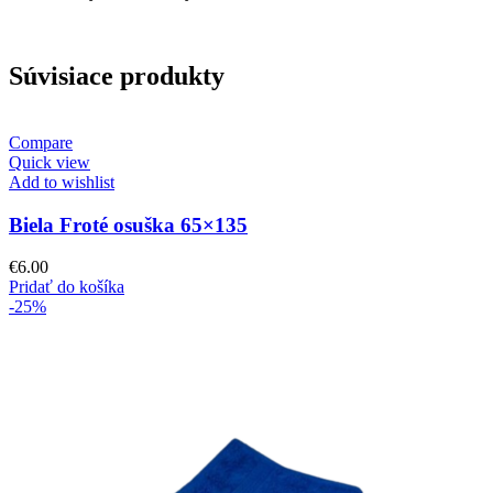
Súvisiace produkty
Compare
Quick view
Add to wishlist
Biela Froté osuška 65×135
€
6.00
Pridať do košíka
-25%