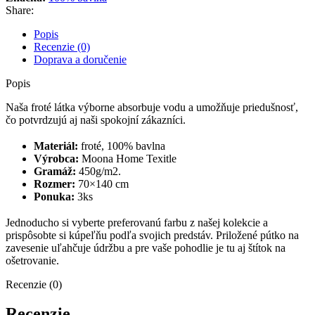
Share:
Popis
Recenzie (0)
Doprava a doručenie
Popis
Naša froté látka výborne absorbuje vodu a umožňuje priedušnosť,
čo potvrdzujú aj naši spokojní zákazníci.
Materiál:
froté, 100% bavlna
Výrobca:
Moona Home Texitle
Gramáž:
450g/m2.
Rozmer:
70×140 cm
Ponuka:
3ks
Jednoducho si vyberte preferovanú farbu z našej kolekcie a
prispôsobte si kúpeľňu podľa svojich predstáv. Priložené pútko na
zavesenie uľahčuje údržbu a pre vaše pohodlie je tu aj štítok na
ošetrovanie.
Recenzie (0)
Recenzie