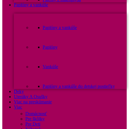
Paplóny a vankúše
Paplóny a vankúše
Paplóny
Vankúše
Paplóny a vankúše do detskej postieľky
Deky
Uteráky A Osušky
Viac na preskúmanie
Viac
Domácnosť
Pre škôlky
Pre Deti