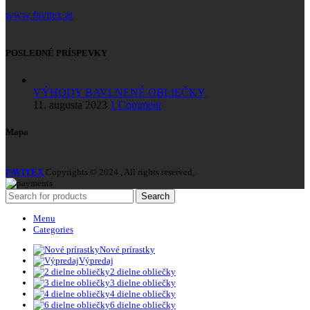
www.favitex.at
POSLEDNÉ PRÍSPEVKY
VÝHODY BAVLNENÉ OBLIEČKY
11. augusta 2023
1 Comment
Mapa
FAVITEX
Copyrights © 2024 , All rights reserved,
Search
Menu
Categories
Nové prírastky
Výpredaj
2 dielne obliečky
3 dielne obliečky
4 dielne obliečky
6 dielne obliečky