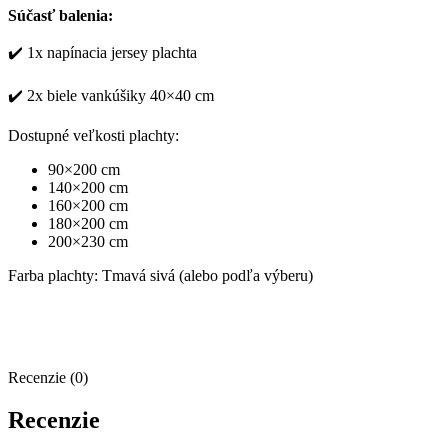
Súčasť balenia:
✔️ 1x napínacia jersey plachta
✔️ 2x biele vankúšiky 40×40 cm
Dostupné veľkosti plachty:
90×200 cm
140×200 cm
160×200 cm
180×200 cm
200×230 cm
Farba plachty: Tmavá sivá (alebo podľa výberu)
Recenzie (0)
Recenzie