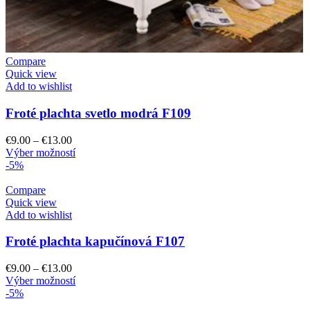
Compare
Quick view
Add to wishlist
Froté plachta svetlo modrá F109
Price
€
9.00
–
€
13.00
range:
Tento
Výber možností
€9.00
produkt
-5%
through
má
€13.00
viacero
Compare
variantov.
Quick view
Možnosti
Add to wishlist
si
môžete
Froté plachta kapučínová F107
vybrať
na
Price
€
9.00
–
€
13.00
stránke
range:
Tento
Výber možností
produktu.
€9.00
produkt
-5%
through
má