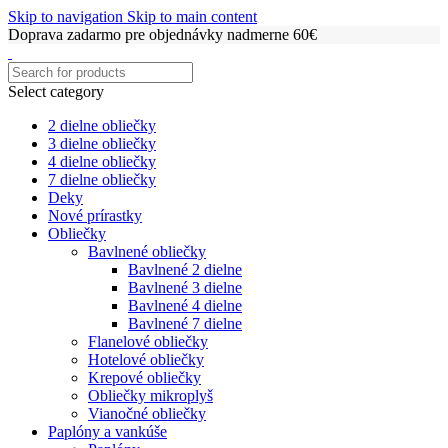
Skip to navigation
Skip to main content
Doprava zadarmo pre objednávky nadmerne 60€
Select category
2 dielne obliečky
3 dielne obliečky
4 dielne obliečky
7 dielne obliečky
Deky
Nové prírastky
Obliečky
Bavlnené obliečky
Bavlnené 2 dielne
Bavlnené 3 dielne
Bavlnené 4 dielne
Bavlnené 7 dielne
Flanelové obliečky
Hotelové obliečky
Krepové obliečky
Obliečky mikroplyš
Vianočné obliečky
Paplóny a vankúše