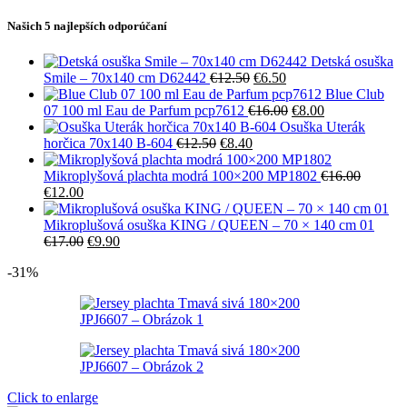
Našich 5 najlepších odporúčaní
Detská osuška
Pôvodná
Aktuálna
Smile – 70x140 cm D62442
€
12.50
€
6.50
cena
cena
Blue Club
bola:
je:
Pôvodná
Aktuálna
07 100 ml Eau de Parfum pcp7612
€
16.00
€
8.00
€12.50.
€6.50.
cena
cena
Osuška Uterák
Pôvodná
Aktuálna
bola:
je:
horčica 70x140 B-604
€
12.50
€
8.40
cena
cena
€16.00.
€8.00.
bola:
je:
Mikroplyšová plachta modrá 100×200 MP1802
€
16.00
Pôvodná
Aktuálna
€12.50.
€8.40.
€
12.00
cena
cena
bola:
je:
Mikroplušová osuška KING / QUEEN – 70 × 140 cm 01
€16.00.
€12.00.
Pôvodná
Aktuálna
€
17.00
€
9.90
cena
cena
-31%
bola:
je:
€17.00.
€9.90.
Click to enlarge