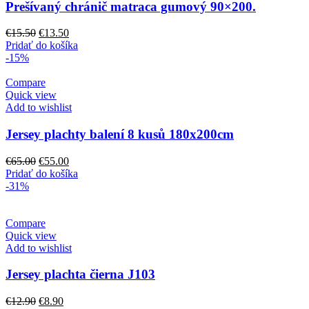
môžete
Prešívaný chránič matraca gumový 90×200.
vybrať
na
Pôvodná
Aktuálna
€
15.50
€
13.50
stránke
cena
cena
Pridať do košíka
produktu.
bola:
je:
-15%
€15.50.
€13.50.
Compare
Quick view
Add to wishlist
Jersey plachty balení 8 kusů 180x200cm
Pôvodná
Aktuálna
€
65.00
€
55.00
cena
cena
Pridať do košíka
bola:
je:
-31%
€65.00.
€55.00.
Compare
Quick view
Add to wishlist
Jersey plachta čierna J103
Pôvodná
Aktuálna
€
12.90
€
8.90