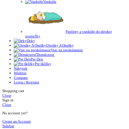
Vankúše
Paplóny a vankúše do detskej
postieľky
Deky
Uteráky A Osušky
Viac na preskúmanie
Domácnosť
Pre Deti
Pre škôlky
Nábytok
Wishlist
Compare
Login / Register
Shopping cart
Close
Sign in
Close
No account yet?
Create an Account
Sidebar