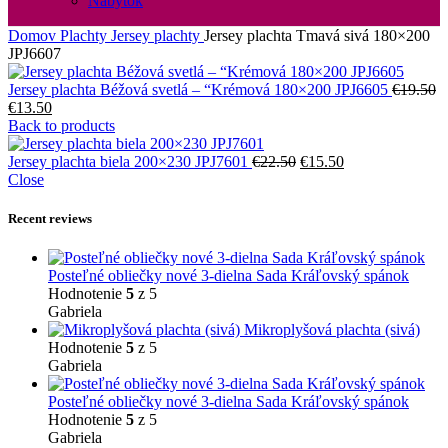
Nábytok
Domov
Plachty
Jersey plachty
Jersey plachta Tmavá sivá 180×200
JPJ6607
Jersey plachta Béžová svetlá – “Krémová 180×200 JPJ6605
€
19.50
Pôvodná
Aktuálna
€
13.50
cena
cena
Back to products
bola:
je:
€19.50.
€13.50.
Pôvodná
Aktuálna
Jersey plachta biela 200×230 JPJ7601
€
22.50
€
15.50
cena
cena
Close
bola:
je:
€22.50.
€15.50.
Recent reviews
Posteľné obliečky nové 3-dielna Sada Kráľovský spánok
Hodnotenie
5
z 5
Gabriela
Mikroplyšová plachta (sivá)
Hodnotenie
5
z 5
Gabriela
Posteľné obliečky nové 3-dielna Sada Kráľovský spánok
Hodnotenie
5
z 5
Gabriela