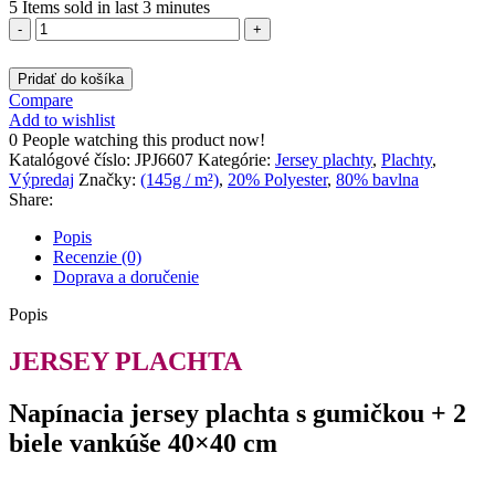
5
Items sold in last 3 minutes
množstvo
Jersey
plachta
Pridať do košíka
Tmavá
Compare
sivá
Add to wishlist
180×200
0
People watching this product now!
JPJ6607
Katalógové číslo:
JPJ6607
Kategórie:
Jersey plachty
,
Plachty
,
Výpredaj
Značky:
(145g / m²)
,
20% Polyester
,
80% bavlna
Share:
Popis
Recenzie (0)
Doprava a doručenie
Popis
JERSEY PLACHTA
Napínacia jersey plachta s gumičkou + 2
biele vankúše 40×40 cm