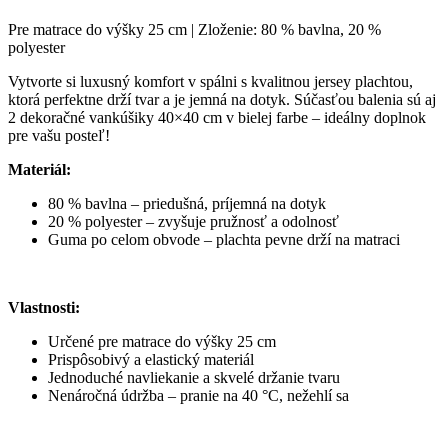
Pre matrace do výšky 25 cm | Zloženie: 80 % bavlna, 20 %
polyester
Vytvorte si luxusný komfort v spálni s kvalitnou jersey plachtou,
ktorá perfektne drží tvar a je jemná na dotyk. Súčasťou balenia sú aj
2 dekoračné vankúšiky 40×40 cm v bielej farbe – ideálny doplnok
pre vašu posteľ!
Materiál:
80 % bavlna – priedušná, príjemná na dotyk
20 % polyester – zvyšuje pružnosť a odolnosť
Guma po celom obvode – plachta pevne drží na matraci
Vlastnosti:
Určené pre matrace do výšky 25 cm
Prispôsobivý a elastický materiál
Jednoduché navliekanie a skvelé držanie tvaru
Nenáročná údržba – pranie na 40 °C, nežehlí sa