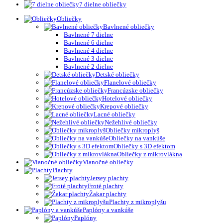
7 dielne obliečky
Obliečky
Bavlnené obliečky
Bavlnené 7 dielne
Bavlnené 6 dielne
Bavlnené 4 dielne
Bavlnené 3 dielne
Bavlnené 2 dielne
Detské obliečky
Flanelové obliečky
Francúzske obliečky
Hotelové obliečky
Krepové obliečky
Lacné obliečky
Nežehlivé obliečky
Obliečky mikroplyš
Obliečky na vankúše
Obliečky s 3D efektom
Obliečky z mikrovlákna
Vianočné obliečky
Plachty
Jersey plachty
Froté plachty
Žakar plachty
Plachty z mikroplyšu
Paplóny a vankúše
Paplóny