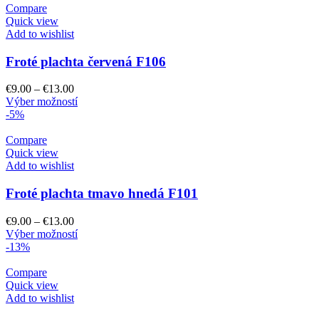
€13.00
viacero
Compare
variantov.
Quick view
Možnosti
Add to wishlist
si
môžete
Froté plachta červená F106
vybrať
na
Price
€
9.00
–
€
13.00
stránke
range:
Tento
Výber možností
produktu.
€9.00
produkt
-5%
through
má
€13.00
viacero
Compare
variantov.
Quick view
Možnosti
Add to wishlist
si
môžete
Froté plachta tmavo hnedá F101
vybrať
na
Price
€
9.00
–
€
13.00
stránke
range:
Tento
Výber možností
produktu.
€9.00
produkt
-13%
through
má
€13.00
viacero
Compare
variantov.
Quick view
Možnosti
Add to wishlist
si