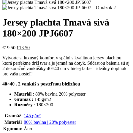
Jersey plachta Tmavá sivá
180×200 JPJ6607
Pôvodná
Aktuálna
€
19.50
€
13.50
cena
cena
Vytvorte si luxusný komfort v spálni s kvalitnou jersey plachtou,
bola:
je:
ktorá perfektne drží tvar a je jemná na dotyk. Súčasťou balenia sú aj
€19.50.
€13.50.
2 dekoračné vankúšiky 40×40 cm v bielej farbe – ideálny doplnok
pre vašu posteľ!
40×40 . 2 vankúš s posteľnou bielizňou
Materiál :
80% bavlna 20% polyester
Gramáž :
145g/m2
Rozměry
: 180×200
Gramáž
145 g/m²
Materiál
80% bavlna | 20% polyester
S gumou:
Áno