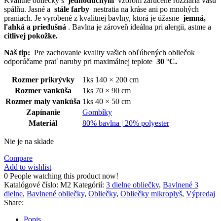
Kvalitné obliečky s
jednoduchým
vzorom zaručene rozžiaria vašu
spálňu.
Jasné a
stále farby
nestratia na kráse ani po mnohých
praniach.
Je vyrobené z kvalitnej bavlny, ktorá je úžasne
jemná,
ľahká a priedušná
.
Bavlna je zároveň ideálna pri alergii, astme a
citlivej pokožke.
Náš tip:
Pre zachovanie kvality vašich obľúbených obliečok
odporúčame prať naruby pri maximálnej teplote
30 °C.
Rozmer prikrývky
1ks 140 × 200 cm
Rozmer vankúša
1ks 70 × 90 cm
Rozmer maly vankúša
1ks 40 × 50 cm
Zapínanie
Gombíky
Materiál
80% bavlna | 20% polyester
Nie je na sklade
Compare
Add to wishlist
0
People watching this product now!
Katalógové číslo:
M2
Kategórií:
3 dielne obliečky
,
Bavlnené 3
dielne
,
Bavlnené obliečky
,
Obliečky
,
Obliečky mikroplyš
,
Výpredaj
Share:
Popis