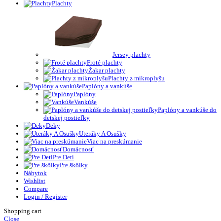
Plachty
Jersey plachty
Froté plachty
Žakar plachty
Plachty z mikroplyšu
Paplóny a vankúše
Paplóny
Vankúše
Paplóny a vankúše do
detskej postieľky
Deky
Uteráky A Osušky
Viac na preskúmanie
Domácnosť
Pre Deti
Pre škôlky
Nábytok
Wishlist
Compare
Login / Register
Shopping cart
Close