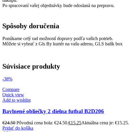
nákupu.
Po spracovaní vašej objednávky bude odoslaná na prepravu.
Spôsoby doručenia
Ponúkame celý rad možností dopravy podľa vašich potrieb.
Môžete si vybrať z Gls By kuriér na vašu adresu, GLS balík box
Súvisiace produkty
-38%
Compare
Quick view
Add to wishlist
Bavlnené obliečky 2 dielna futbal B2D206
€
24.50
Pôvodná cena bola: €24.50.
€
15.25
Aktuálna cena je: €15.25.
Pridať do košíka