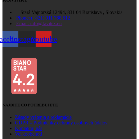
Stará Vajnorská 12494, 831 04 Bratislava , Slovakia
Phone: (+421) 911 768 512
Email: info@favitex.eu
acebook
Instagram
Youtube
NÁJDITE ČO POTREBUJETE
Zásady vrátenia a reklamácie
GDPR – Podmienky ochrany osobných údajov
Kontaktuj nás
Veľkoobchod