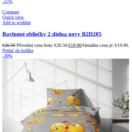
-25%
Compare
Quick view
Add to wishlist
Bavlnené obliečky 2 dielna novy B2D205
€
26.50
Pôvodná cena bola: €26.50.
€
19.90
Aktuálna cena je: €19.90.
Pridať do košíka
-30%