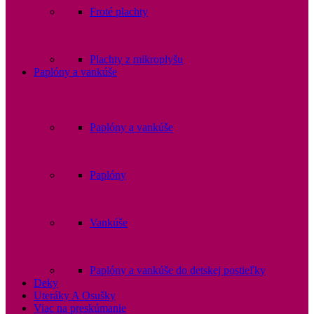
Froté plachty
Plachty z mikroplyšu
Paplóny a vankúše
Paplóny a vankúše
Paplóny
Vankúše
Paplóny a vankúše do detskej postieľky
Deky
Uteráky A Osušky
Viac na preskúmanie