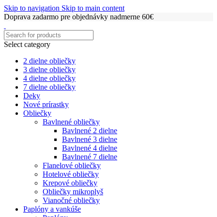
Skip to navigation
Skip to main content
Doprava zadarmo pre objednávky nadmerne 60€
Select category
2 dielne obliečky
3 dielne obliečky
4 dielne obliečky
7 dielne obliečky
Deky
Nové prírastky
Obliečky
Bavlnené obliečky
Bavlnené 2 dielne
Bavlnené 3 dielne
Bavlnené 4 dielne
Bavlnené 7 dielne
Flanelové obliečky
Hotelové obliečky
Krepové obliečky
Obliečky mikroplyš
Vianočné obliečky
Paplóny a vankúše