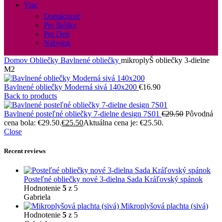
Viac
Domácnosť
Pre škôlky
Pre Deti
Nábytok
Domov
Obliečky
Bavlnené obliečky
mikroplyŠ obliečky 3-dielne
M2
Bavlnené obliečky Moderná sivá 140x200
€
16.90
Back to products
Bavlnené posteľné obliečky 7-dielne design 7S01
€
29.50
Pôvodná
cena bola: €29.50.
€
25.50
Aktuálna cena je: €25.50.
Close
Recent reviews
Posteľné obliečky nové 3-dielna Sada Kráľovský spánok
Hodnotenie
5
z 5
Gabriela
Mikroplyšová plachta (sivá)
Hodnotenie
5
z 5