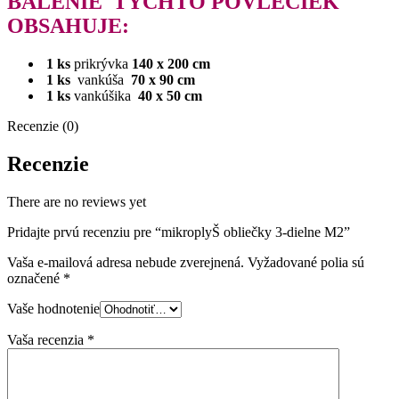
BALENIE
TÝCHTO POVLEČIEK
OBSAHUJE:
1 ks
prikrývka
140 x 200 cm
1 ks
vankúša
70 x 90 cm
1 ks
vankúšika
40 x 50 cm
Recenzie (0)
Recenzie
There are no reviews yet
Pridajte prvú recenziu pre “mikroplyŠ obliečky 3-dielne M2”
Vaša e-mailová adresa nebude zverejnená.
Vyžadované polia sú
označené
*
Vaše hodnotenie
Vaša recenzia
*