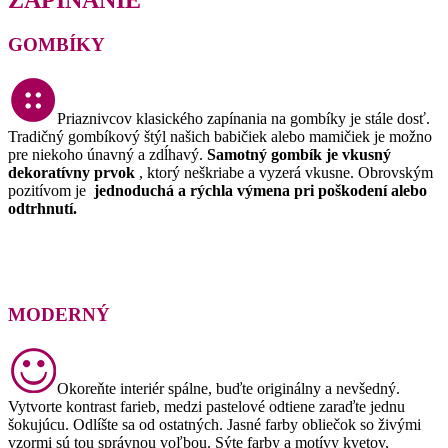
GOMBÍKY
Priaznivcov klasického zapínania na gombíky je stále dosť.
Tradičný gombíkový štýl našich babičiek alebo mamičiek je možno
pre niekoho únavný a zdĺhavý.
Samotný gombík je vkusný
dekoratívny prvok
, ktorý neškriabe a vyzerá vkusne.
Obrovským
pozitívom je
jednoduchá a rýchla výmena pri poškodení alebo
odtrhnutí.
MODERNÝ
Okoreňte interiér spálne, buďte originálny a nevšedný.
Vytvorte kontrast farieb, medzi pastelové odtiene zaraďte jednu
šokujúcu.
Odlíšte sa od ostatných.
Jasné farby obliečok so živými
vzormi sú tou správnou voľbou.
Sýte farby a motívy kvetov,