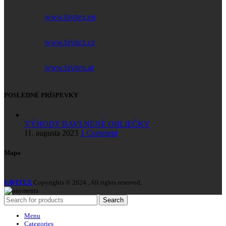
www.favitex.eu
www.favitex.cz
www.favitex.at
POSLEDNÉ PRÍSPEVKY
VÝHODY BAVLNENÉ OBLIEČKY
11. augusta 2023
1 Comment
Mapa
FAVITEX
Copyrights © 2024 , All rights reserved,
Search
Menu
Categories