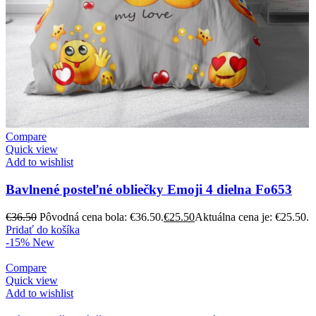
Compare
Quick view
Add to wishlist
Bavlnené posteľné obliečky Emoji 4 dielna Fo653
€
36.50
Pôvodná cena bola: €36.50.
€
25.50
Aktuálna cena je: €25.50.
Pridať do košíka
-15%
New
Compare
Quick view
Add to wishlist