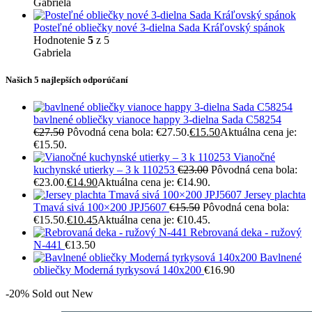
Gabriela
Posteľné obliečky nové 3-dielna Sada Kráľovský spánok
Hodnotenie
5
z 5
Gabriela
Našich 5 najlepších odporúčaní
bavlnené obliečky vianoce happy 3-dielna Sada C58254
€
27.50
Pôvodná cena bola: €27.50.
€
15.50
Aktuálna cena je:
€15.50.
Vianočné
kuchynské utierky – 3 k 110253
€
23.00
Pôvodná cena bola:
€23.00.
€
14.90
Aktuálna cena je: €14.90.
Jersey plachta
Tmavá sivá 100×200 JPJ5607
€
15.50
Pôvodná cena bola:
€15.50.
€
10.45
Aktuálna cena je: €10.45.
Rebrovaná deka - ružový
N-441
€
13.50
Bavlnené
obliečky Moderná tyrkysová 140x200
€
16.90
-20%
Sold out
New