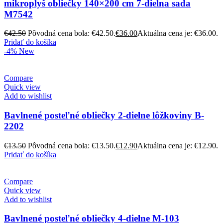
mikroplyš obliečky 140×200 cm 7-dielna sada
M7542
€
42.50
Pôvodná cena bola: €42.50.
€
36.00
Aktuálna cena je: €36.00.
Pridať do košíka
-4%
New
Compare
Quick view
Add to wishlist
Bavlnené posteľné obliečky 2-dielne lôžkoviny B-
2202
€
13.50
Pôvodná cena bola: €13.50.
€
12.90
Aktuálna cena je: €12.90.
Pridať do košíka
Compare
Quick view
Add to wishlist
Bavlnené posteľné obliečky 4-dielne M-103