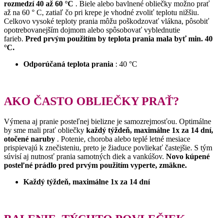
rozmedzí 40 až 60 °C
.
Biele alebo bavlnené obliečky možno prať
až na 60 ° C, zatiaľ čo pri krepe je vhodné zvoliť teplotu nižšiu.
Celkovo vysoké teploty prania môžu poškodzovať vlákna, pôsobiť
opotrebovanejším dojmom alebo spôsobovať vyblednutie
farieb.
Pred prvým použitím by teplota prania mala byť min.
40
°C.
Odporúčaná teplota prania
: 40 °C
AKO ČASTO OBLIEČKY PRAŤ?
Výmena aj pranie posteľnej bielizne je samozrejmosťou.
Optimálne
by sme mali prať obliečky
každý týždeň, maximálne 1x za 14 dní,
otočené naruby
.
Potenie, choroba alebo teplé letné mesiace
prispievajú k znečisteniu, preto je žiaduce povliekať častejšie.
S tým
súvisí aj nutnosť prania samotných diek a vankúšov.
Novo kúpené
posteľné prádlo pred prvým použitím vyperte, zmäkne.
Každý týždeň, maximálne 1x za 14 dní