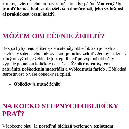
kruhov, hviezd alebo pruhov zaručia trendy spálňu.
Moderný štýl
je obľúbený a hodí sa do všetkých domácností, jeho vzdušnosť
aj praktickosť ocení každý.
MÔŽEM OBLEČENIE ŽEHLIŤ?
Bezpochyby najobľúbenejšie materiály obliečok ako je bavlna,
bavlnený satén alebo mikrovlákno
je nutné žehliť
.
Jediný materiál,
ktorý nevyžaduje žehlenie je krep.
Ihneď po vypraní obliečky
vypnite pomocou kolíčkov na sušiak.
Žehlite naruby, tým
zabránite poškodeniu materiálu a vyblednutiu farieb
.
Dôkladná
starostlivosť o vaše obliečky sa oplatí.
Obliečky je nutné žehliť
NA KOĽKO STUPNÝCH OBLIEČKY
PRAŤ?
Všeobecne platí, že
posteľnú bielizeň perieme v teplotnom