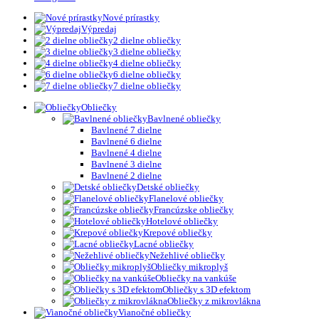
Nové prírastky
Výpredaj
2 dielne obliečky
3 dielne obliečky
4 dielne obliečky
6 dielne obliečky
7 dielne obliečky
Obliečky
Bavlnené obliečky
Bavlnené 7 dielne
Bavlnené 6 dielne
Bavlnené 4 dielne
Bavlnené 3 dielne
Bavlnené 2 dielne
Detské obliečky
Flanelové obliečky
Francúzske obliečky
Hotelové obliečky
Krepové obliečky
Lacné obliečky
Nežehlivé obliečky
Obliečky mikroplyš
Obliečky na vankúše
Obliečky s 3D efektom
Obliečky z mikrovlákna
Vianočné obliečky