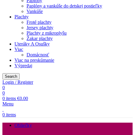
Paplóny
Paplóny a vankúše do detskej postieľky
Vankúše
Plachty
Froté plachty
Jersey plachty
Plachty z mikroplyšu
Žakar plachty
Uteráky A Osušky
Viac
Domácnosť
Viac na preskúmanie
Výpredaj
Search
Login / Register
0
0
0
items
€
0.00
Menu
0
items
Obliečky