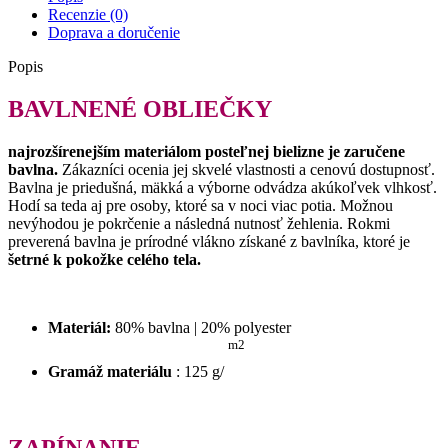
Recenzie (0)
Doprava a doručenie
Popis
BAVLNENÉ OBLIEČKY
najrozšírenejším materiálom posteľnej bielizne je zaručene
bavlna.
Zákazníci ocenia jej skvelé vlastnosti a cenovú dostupnosť.
Bavlna je priedušná, mäkká a výborne odvádza akúkoľvek vlhkosť.
Hodí sa teda aj pre osoby, ktoré sa v noci viac potia.
Možnou
nevýhodou je pokrčenie a následná nutnosť žehlenia.
Rokmi
preverená bavlna je prírodné vlákno získané z bavlníka, ktoré je
šetrné k pokožke celého tela.
Materiál:
80% bavlna |
20% polyester
m2
Gramáž materiálu
: 125 g/
ZAPÍNANIE