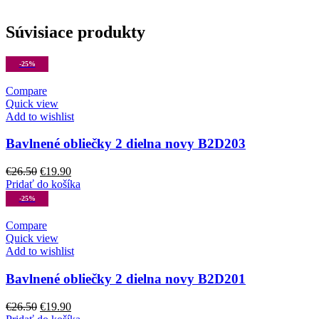
Súvisiace produkty
-25%
Compare
Quick view
Add to wishlist
Bavlnené obliečky 2 dielna novy B2D203
Pôvodná
Aktuálna
€
26.50
€
19.90
cena
cena
Pridať do košíka
bola:
je:
-25%
€26.50.
€19.90.
Compare
Quick view
Add to wishlist
Bavlnené obliečky 2 dielna novy B2D201
Pôvodná
Aktuálna
€
26.50
€
19.90
cena
cena