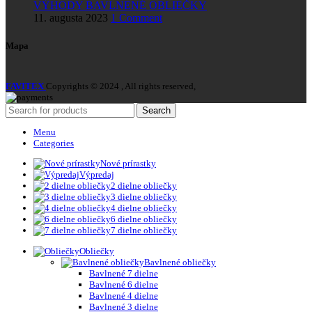
VÝHODY BAVLNENÉ OBLIEČKY
11. augusta 2023
1 Comment
Mapa
FAVITEX
Copyrights © 2024 , All rights reserved,
Search
Menu
Categories
Nové prírastky
Výpredaj
2 dielne obliečky
3 dielne obliečky
4 dielne obliečky
6 dielne obliečky
7 dielne obliečky
Obliečky
Bavlnené obliečky
Bavlnené 7 dielne
Bavlnené 6 dielne
Bavlnené 4 dielne
Bavlnené 3 dielne