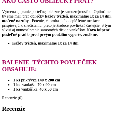
AKO ČASTO OBLIEČKY PRAŤ?
Výmena aj pranie posteľnej bielizne je samozrejmosťou.
Optimálne
by sme mali prať obliečky
každý týždeň, maximálne 1x za 14 dní,
otočené naruby
.
Potenie, choroba alebo teplé letné mesiace
prispievajú k znečisteniu, preto je žiaduce povliekať častejšie.
S tým
súvisí aj nutnosť prania samotných diek a vankúšov.
Novo kúpené
posteľné prádlo pred prvým použitím vyperte, zmäkne.
Každý týždeň, maximálne 1x za 14 dní
BALENIE
TÝCHTO POVLEČIEK
OBSAHUJE:
1 ks
prikrývka
140 x 200 cm
1 ks
vankúša
70 x 90 cm
1 ks
vankúšika
40 x 50 cm
Recenzie (0)
Recenzie