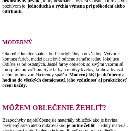
dekoratívny prvok
, ktorý neškriabe a vyzerá vkusne.
Obrovským
pozitívom je
jednoduchá a rýchla výmena pri poškodení alebo
odtrhnutí.
MODERNÝ
Okoreňte interiér spálne, buďte originálny a nevšedný.
Vytvorte
kontrast farieb, medzi pastelové odtiene zaraďte jednu šokujúcu.
Odlíšte sa od ostatných.
Jasné farby obliečok so živými vzormi sú
tou správnou voľbou.
Sýte farby a motívy kvetov, kruhov, hviezd
alebo pruhov zaručia trendy spálňu.
Moderný štýl je obľúbený a
hodí sa do všetkých domácností, jeho vzdušnosť aj praktickosť
ocení každý.
MÔŽEM OBLEČENIE ŽEHLIŤ?
Bezpochyby najobľúbenejšie materiály obliečok ako je bavlna,
bavlnený satén alebo mikrovlákno
je nutné žehliť
.
Jediný materiál,
ktorý nevyžaduje žehlenie je krep.
Ihneď po vypraní obliečky