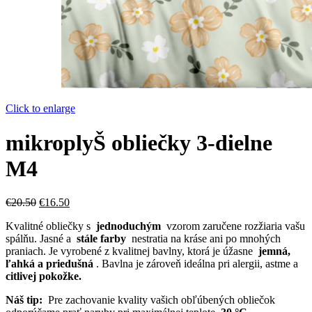
Click to enlarge
mikroplyŠ obliečky 3-dielne
M4
Pôvodná
Aktuálna
€
20.50
€
16.50
cena
cena
Kvalitné obliečky s
jednoduchým
vzorom zaručene rozžiaria vašu
bola:
je:
spálňu.
Jasné a
stále farby
nestratia na kráse ani po mnohých
€20.50.
€16.50.
praniach.
Je vyrobené z kvalitnej bavlny, ktorá je úžasne
jemná,
ľahká a priedušná
.
Bavlna je zároveň ideálna pri alergii, astme a
citlivej pokožke.
Náš tip:
Pre zachovanie kvality vašich obľúbených obliečok