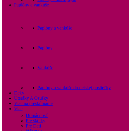
Paplóny a vankúše
Paplóny a vankúše
Paplóny
Vankúše
Paplóny a vankúše do detskej postieľky
Deky
Uteráky A Osušky
Viac na preskúmanie
Viac
Domácnosť
Pre škôlky
Pre Deti