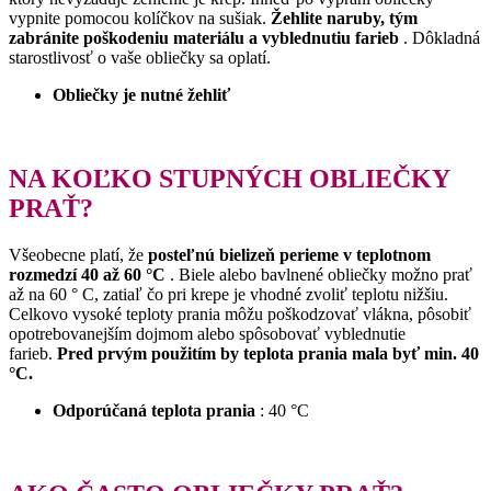
vypnite pomocou kolíčkov na sušiak.
Žehlite naruby, tým
zabránite poškodeniu materiálu a vyblednutiu farieb
.
Dôkladná
starostlivosť o vaše obliečky sa oplatí.
Obliečky je nutné žehliť
NA KOĽKO STUPNÝCH OBLIEČKY
PRAŤ?
Všeobecne platí, že
posteľnú bielizeň perieme v teplotnom
rozmedzí 40 až 60 °C
.
Biele alebo bavlnené obliečky možno prať
až na 60 ° C, zatiaľ čo pri krepe je vhodné zvoliť teplotu nižšiu.
Celkovo vysoké teploty prania môžu poškodzovať vlákna, pôsobiť
opotrebovanejším dojmom alebo spôsobovať vyblednutie
farieb.
Pred prvým použitím by teplota prania mala byť min.
40
°C.
Odporúčaná teplota prania
: 40 °C