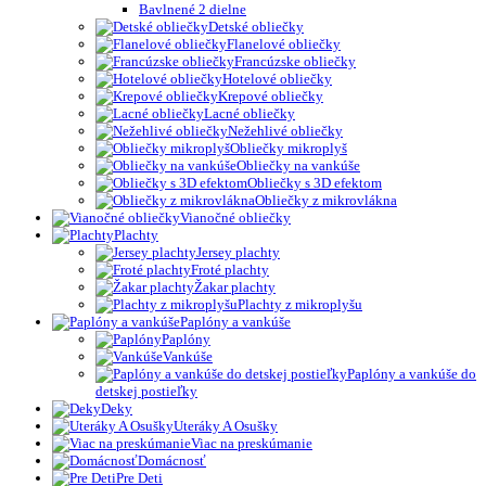
Bavlnené 2 dielne
Detské obliečky
Flanelové obliečky
Francúzske obliečky
Hotelové obliečky
Krepové obliečky
Lacné obliečky
Nežehlivé obliečky
Obliečky mikroplyš
Obliečky na vankúše
Obliečky s 3D efektom
Obliečky z mikrovlákna
Vianočné obliečky
Plachty
Jersey plachty
Froté plachty
Žakar plachty
Plachty z mikroplyšu
Paplóny a vankúše
Paplóny
Vankúše
Paplóny a vankúše do
detskej postieľky
Deky
Uteráky A Osušky
Viac na preskúmanie
Domácnosť
Pre Deti