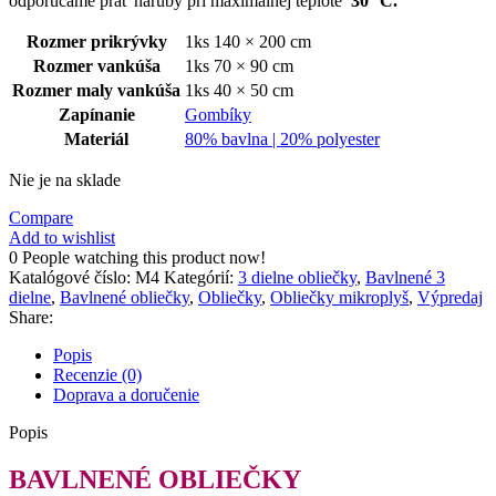
odporúčame prať naruby pri maximálnej teplote
30 °C.
Rozmer prikrývky
1ks 140 × 200 cm
Rozmer vankúša
1ks 70 × 90 cm
Rozmer maly vankúša
1ks 40 × 50 cm
Zapínanie
Gombíky
Materiál
80% bavlna | 20% polyester
Nie je na sklade
Compare
Add to wishlist
0
People watching this product now!
Katalógové číslo:
M4
Kategórií:
3 dielne obliečky
,
Bavlnené 3
dielne
,
Bavlnené obliečky
,
Obliečky
,
Obliečky mikroplyš
,
Výpredaj
Share:
Popis
Recenzie (0)
Doprava a doručenie
Popis
BAVLNENÉ OBLIEČKY