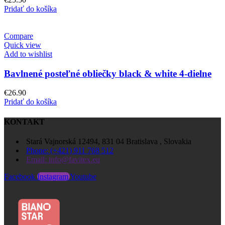
Pridať do košíka
Compare
Quick view
Add to wishlist
Bavlnené posteľné obliečky black & white 4-dielne
€
26.90
Pridať do košíka
KONTAKT
Stará Vajnorská 12494, 831 04 Bratislava , Slovakia
Phone: (+421) 911 768 512
Email: info@favitex.eu
Facebook
Instagram
Youtube