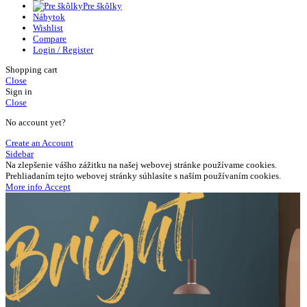
Pre škôlky
Nábytok
Wishlist
Compare
Login / Register
Shopping cart
Close
Sign in
Close
No account yet?
Create an Account
Sidebar
Na zlepšenie vášho zážitku na našej webovej stránke používame cookies.
Prehliadaním tejto webovej stránky súhlasíte s naším používaním cookies.
More
More info
Accept
info