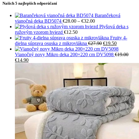
Našich 5 najlepších odporúčaní
Barančeková
Price
vianočná deka BD5074
€
28.00
–
€
32.00
range:
Plyšová deka s
€28.00
ružovým vzorom hviezd
€
12.50
through
Fruity 4-
€32.00
Pôvodná
Aktuálna
dielna súprava osuska z mikrovlákna
€
27.90
€
19.50
cena
cena
bola:
je:
Vianočný novy Mikro deka 200×220 cm DV5098
€
19.00
Pôvodná
Aktuálna
€27.90.
€19.50.
€
14.90
cena
cena
bola:
je:
€19.00.
€14.90.