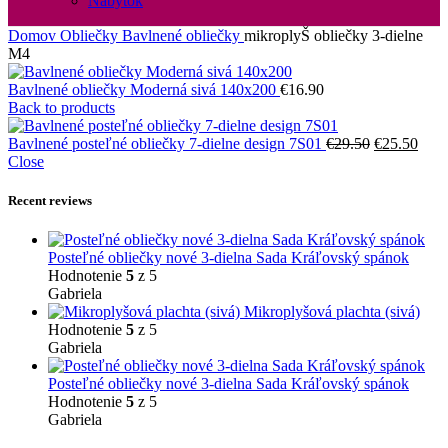
Nábytok
Domov
Obliečky
Bavlnené obliečky
mikroplyŠ obliečky 3-dielne
M4
Bavlnené obliečky Moderná sivá 140x200
€
16.90
Back to products
Pôvodná
Aktu
Bavlnené posteľné obliečky 7-dielne design 7S01
€
29.50
€
25.50
cena
cena
Close
bola:
je:
€29.50.
€25.
Recent reviews
Posteľné obliečky nové 3-dielna Sada Kráľovský spánok
Hodnotenie
5
z 5
Gabriela
Mikroplyšová plachta (sivá)
Hodnotenie
5
z 5
Gabriela
Posteľné obliečky nové 3-dielna Sada Kráľovský spánok
Hodnotenie
5
z 5
Gabriela