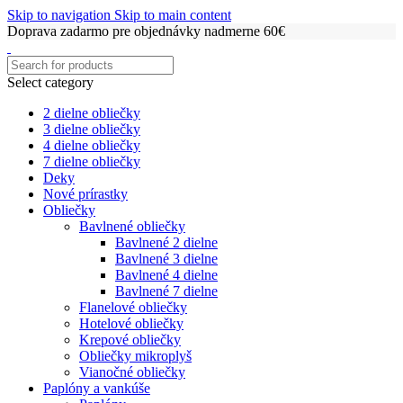
Skip to navigation
Skip to main content
Doprava zadarmo pre objednávky nadmerne 60€
Select category
2 dielne obliečky
3 dielne obliečky
4 dielne obliečky
7 dielne obliečky
Deky
Nové prírastky
Obliečky
Bavlnené obliečky
Bavlnené 2 dielne
Bavlnené 3 dielne
Bavlnené 4 dielne
Bavlnené 7 dielne
Flanelové obliečky
Hotelové obliečky
Krepové obliečky
Obliečky mikroplyš
Vianočné obliečky
Paplóny a vankúše