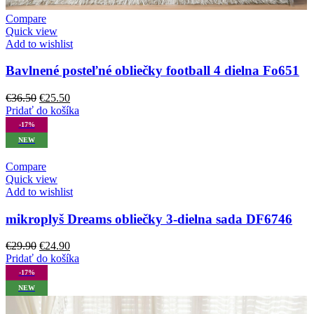
Compare
Quick view
Add to wishlist
Bavlnené posteľné obliečky football 4 dielna Fo651
Pôvodná
Aktuálna
€
36.50
€
25.50
cena
cena
Pridať do košíka
bola:
je:
-17%
€36.50.
€25.50.
NEW
Compare
Quick view
Add to wishlist
mikroplyš Dreams obliečky 3-dielna sada DF6746
Pôvodná
Aktuálna
€
29.90
€
24.90
cena
cena
Pridať do košíka
bola:
je:
-17%
€29.90.
€24.90.
NEW