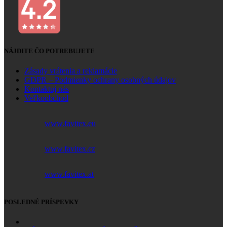
NÁJDITE ČO POTREBUJETE
Zásady vrátenia a reklamácie
GDPR – Podmienky ochrany osobných údajov
Kontaktuj nás
Veľkoobchod
www.favitex.eu
www.favitex.cz
www.favitex.at
POSLEDNÉ PRÍSPEVKY