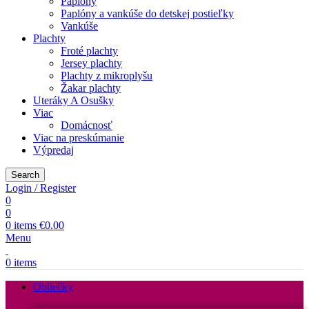
Paplóny
Paplóny a vankúše do detskej postieľky
Vankúše
Plachty
Froté plachty
Jersey plachty
Plachty z mikroplyšu
Žakar plachty
Uteráky A Osušky
Viac
Domácnosť
Viac na preskúmanie
Výpredaj
Search
Login / Register
0
0
0
items
€
0.00
Menu
0
items
Obliečky