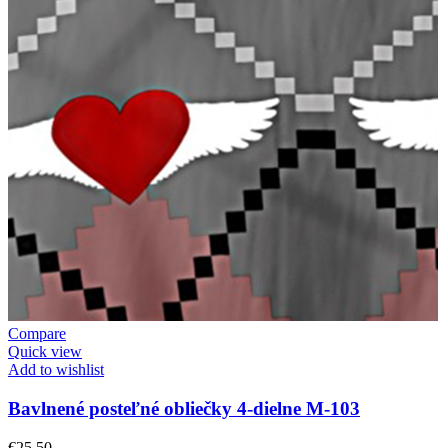
Compare
Quick view
Add to wishlist
Bavlnené posteľné obliečky 4-dielne M-103
€
25.50