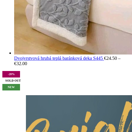
Dvojvrstvová hrubá teplá baránková deka S445
€
24.50
–
Price
€
32.00
range:
€24.50
-20%
through
SOLD OUT
€32.00
NEW