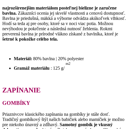
najrozšírenejším materiálom posteľnej bielizne je zaručene
bavlna.
Zákazníci ocenia jej skvelé vlastnosti a cenovú dostupnosť.
Bavlna je priedušná, mäkká a výborne odvádza akúkoľvek vlhkosť.
Hodí sa teda aj pre osoby, ktoré sa v noci viac potia.
Možnou
nevýhodou je pokrčenie a následná nutnosť žehlenia.
Rokmi
preverená bavlna je prírodné vlákno získané z bavlníka, ktoré je
šetrné k pokožke celého tela.
Materiál:
80% bavlna |
20% polyester
m2
Gramáž materiálu
: 125 g/
ZAPÍNANIE
GOMBÍKY
Priaznivcov klasického zapínania na gombíky je stále dosť.
Tradičný gombíkový štýl našich babičiek alebo mamičiek je možno
pre niekoho únavný a zdĺhavý.
Samotný gombík je vkusný