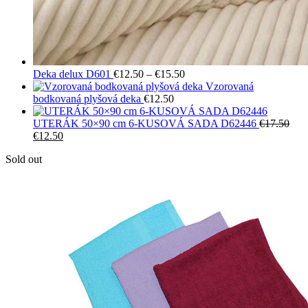
Price
Deka delux D601
€
12.50
–
€
15.50
range:
Vzorovaná
€12.50
bodkovaná plyšová deka
€
12.50
through
€15.50
UTERÁK 50×90 cm 6-KUSOVÁ SADA D62446
€
17.50
Pôvodná
Aktuálna
€
12.50
cena
cena
Sold out
bola:
je:
€17.50.
€12.50.