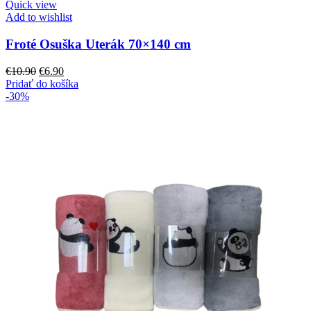
Quick view
Add to wishlist
Froté Osuška Uterák 70×140 cm
Pôvodná
Aktuálna
€
10.90
€
6.90
cena
cena
Pridať do košíka
bola:
je:
-30%
€10.90.
€6.90.