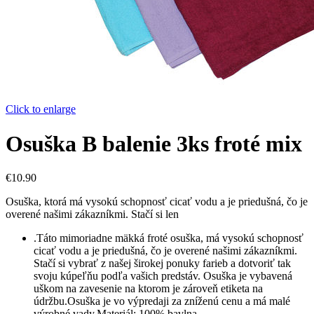
Click to enlarge
Osuška B balenie 3ks froté mix
€
10.90
Osuška, ktorá má vysokú schopnosť cicať vodu a je priedušná, čo je
overené našimi zákazníkmi.
Stačí si len
.Táto mimoriadne mäkká froté osuška, má vysokú schopnosť
cicať vodu a je priedušná, čo je overené našimi zákazníkmi.
Stačí si vybrať z našej širokej ponuky farieb a dotvoriť tak
svoju kúpeľňu podľa vašich predstáv.
Osuška je vybavená
uškom na zavesenie na ktorom je zároveň etiketa na
údržbu.Osuška je vo výpredaji za zníženú cenu a má malé
výrobné vady.Materiál: 100% bavlna