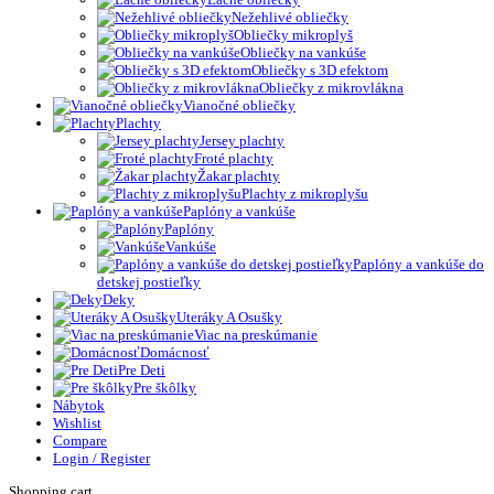
Nežehlivé obliečky
Obliečky mikroplyš
Obliečky na vankúše
Obliečky s 3D efektom
Obliečky z mikrovlákna
Vianočné obliečky
Plachty
Jersey plachty
Froté plachty
Žakar plachty
Plachty z mikroplyšu
Paplóny a vankúše
Paplóny
Vankúše
Paplóny a vankúše do
detskej postieľky
Deky
Uteráky A Osušky
Viac na preskúmanie
Domácnosť
Pre Deti
Pre škôlky
Nábytok
Wishlist
Compare
Login / Register
Shopping cart