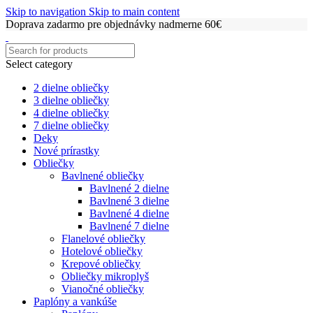
Skip to navigation
Skip to main content
Doprava zadarmo pre objednávky nadmerne 60€
Select category
2 dielne obliečky
3 dielne obliečky
4 dielne obliečky
7 dielne obliečky
Deky
Nové prírastky
Obliečky
Bavlnené obliečky
Bavlnené 2 dielne
Bavlnené 3 dielne
Bavlnené 4 dielne
Bavlnené 7 dielne
Flanelové obliečky
Hotelové obliečky
Krepové obliečky
Obliečky mikroplyš
Vianočné obliečky
Paplóny a vankúše