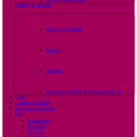
Paplóny a vankúše
Paplóny a vankúše
Paplóny
Vankúše
Paplóny a vankúše do detskej postieľky
Deky
Uteráky A Osušky
Viac na preskúmanie
Viac
Domácnosť
Pre škôlky
Pre Deti