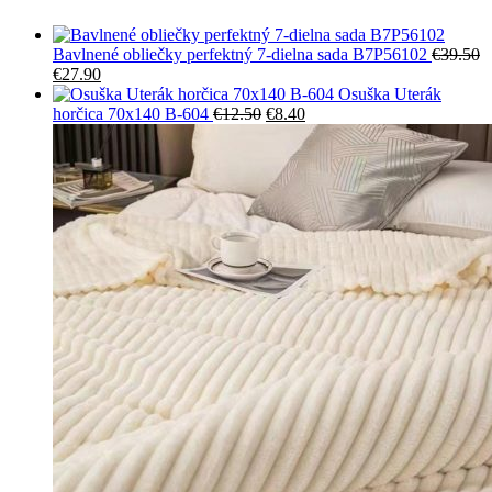
Bavlnené obliečky perfektný 7-dielna sada B7P56102
€
39.50
Pôvodná
Aktuálna
€
27.90
cena
cena
Osuška Uterák
bola:
je:
Pôvodná
Aktuálna
horčica 70x140 B-604
€
12.50
€
8.40
€39.50.
€27.90.
cena
cena
bola:
je:
€12.50.
€8.40.