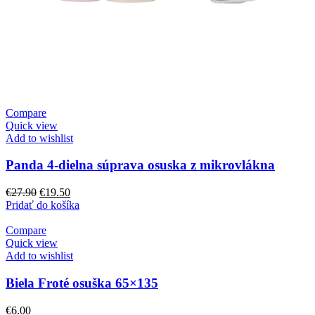
Compare
Quick view
Add to wishlist
Panda 4-dielna súprava osuska z mikrovlákna
Pôvodná
Aktuálna
€
27.90
€
19.50
cena
cena
Pridať do košíka
bola:
je:
€27.90.
€19.50.
Compare
Quick view
Add to wishlist
Biela Froté osuška 65×135
€
6.00