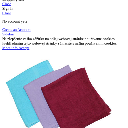
Close
Sign in
Close
No account yet?
Create an Account
Sidebar
Na zlepšenie vášho zážitku na našej webovej stránke používame cookies.
Prehliadaním tejto webovej stránky súhlasíte s naším používaním cookies.
More
More info
Accept
info