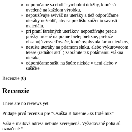
odporúčame sa riadiť symbolmi údržby, ktoré sú
uvedené na každom výrobku,
nepoužívajte aviváž na uteráky a tiež odporúčame
uteráky nežehliť, aby sa predišlo zníženiu savosti
materiálu,
pri praní farebných uterákov, nepoužívajte pracie
prášky určené na pranie bielej bielizne, pretože
obsahujú zosvetľovače, ktoré ovplyvnia farbu uterákov,
nesušte uteráky na priamom slnku, alebo vykurovacom
telese (radiátor atď. ) zabránite tak polámaniu vlákna
uteráka,
odporúčame sušiť na šnúre niekde v tieni alebo v
sušičke
Recenzie (0)
Recenzie
There are no reviews yet
Pridajte prvú recenziu pre “Osuška B balenie 3ks froté mix”
Vaša e-mailová adresa nebude zverejnená.
Vyžadované polia sú
označené
*