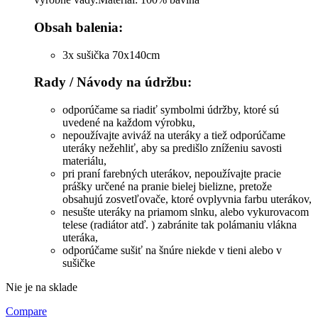
Obsah balenia:
3x sušička 70x140cm
Rady / Návody na údržbu:
odporúčame sa riadiť symbolmi údržby, ktoré sú
uvedené na každom výrobku,
nepoužívajte aviváž na uteráky a tiež odporúčame
uteráky nežehliť, aby sa predišlo zníženiu savosti
materiálu,
pri praní farebných uterákov, nepoužívajte pracie
prášky určené na pranie bielej bielizne, pretože
obsahujú zosvetľovače, ktoré ovplyvnia farbu uterákov,
nesušte uteráky na priamom slnku, alebo vykurovacom
telese (radiátor atď. ) zabránite tak polámaniu vlákna
uteráka,
odporúčame sušiť na šnúre niekde v tieni alebo v
sušičke
Nie je na sklade
Compare