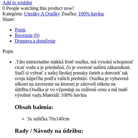
Add to wishlist
0
People watching this product now!
Kategória:
Uteráky A Osušky
Značka:
100% bavlna
Share:
Popis
Recenzie (0)
Doprava a doručenie
Popis
.Táto mimoriadne mäkká froté osuška, má vysokú schopnosť
cicať vodu a je priedušná, čo je overené našimi zákazníkmi.
Stačí si vybrať z našej širokej ponuky farieb a dotvoriť tak
svoju kúpeľňu podľa vašich predstáv.
Osuška je vybavená
uškom na zavesenie na ktorom je zároveň etiketa na
údržbu.Osuška je vo výpredaji za zníženú cenu a má malé
výrobné vady.Materiál: 100% bavlna
Obsah balenia:
3x sušička 70x140cm
Rady / Návody na údržbu: