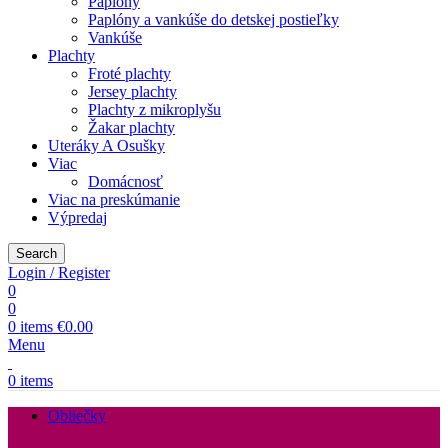
Paplóny
Paplóny a vankúše do detskej postieľky
Vankúše
Plachty
Froté plachty
Jersey plachty
Plachty z mikroplyšu
Žakar plachty
Uteráky A Osušky
Viac
Domácnosť
Viac na preskúmanie
Výpredaj
Search
Login / Register
0
0
0
items
€
0.00
Menu
0
items
Obliečky