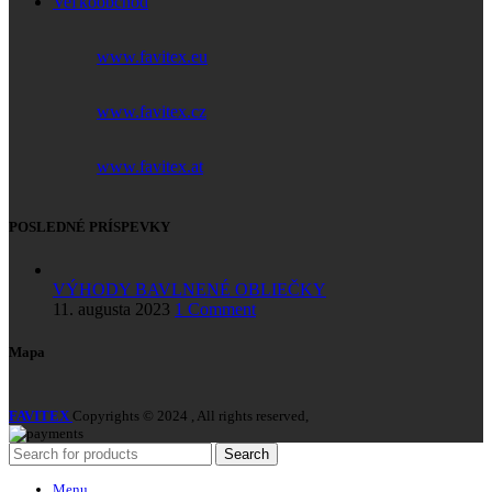
Veľkoobchod
www.favitex.eu
www.favitex.cz
www.favitex.at
POSLEDNÉ PRÍSPEVKY
VÝHODY BAVLNENÉ OBLIEČKY
11. augusta 2023
1 Comment
Mapa
FAVITEX
Copyrights © 2024 , All rights reserved,
Search
Menu