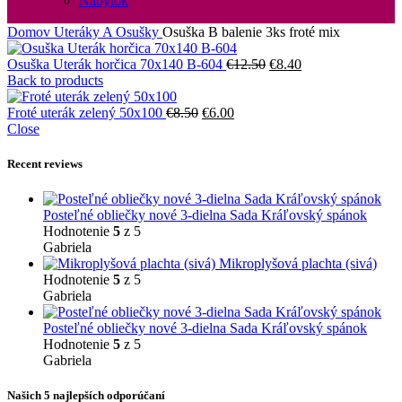
Nábytok
Domov
Uteráky A Osušky
Osuška B balenie 3ks froté mix
Pôvodná
Aktuálna
Osuška Uterák horčica 70x140 B-604
€
12.50
€
8.40
cena
cena
Back to products
bola:
je:
Pôvodná
Aktuálna
€12.50.
€8.40.
Froté uterák zelený 50x100
€
8.50
€
6.00
cena
cena
Close
bola:
je:
€8.50.
€6.00.
Recent reviews
Posteľné obliečky nové 3-dielna Sada Kráľovský spánok
Hodnotenie
5
z 5
Gabriela
Mikroplyšová plachta (sivá)
Hodnotenie
5
z 5
Gabriela
Posteľné obliečky nové 3-dielna Sada Kráľovský spánok
Hodnotenie
5
z 5
Gabriela
Našich 5 najlepších odporúčaní