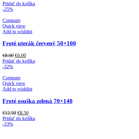
Pridať do košíka
-25%
Compare
Quick view
Add to wishlist
Froté uterák červený 50×100
Pôvodná
Aktuálna
€
8.00
€
6.00
cena
cena
Pridať do košíka
bola:
je:
-32%
€8.00.
€6.00.
Compare
Quick view
Add to wishlist
Froté osuška zelená 70×140
Pôvodná
Aktuálna
€
12.50
€
8.50
cena
cena
Pridať do košíka
bola:
je:
-33%
€12.50.
€8.50.