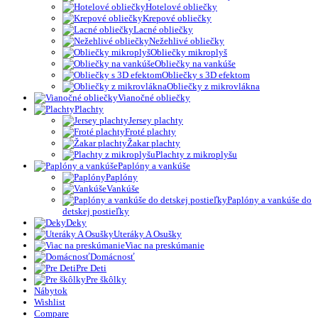
Hotelové obliečky
Krepové obliečky
Lacné obliečky
Nežehlivé obliečky
Obliečky mikroplyš
Obliečky na vankúše
Obliečky s 3D efektom
Obliečky z mikrovlákna
Vianočné obliečky
Plachty
Jersey plachty
Froté plachty
Žakar plachty
Plachty z mikroplyšu
Paplóny a vankúše
Paplóny
Vankúše
Paplóny a vankúše do
detskej postieľky
Deky
Uteráky A Osušky
Viac na preskúmanie
Domácnosť
Pre Deti
Pre škôlky
Nábytok
Wishlist
Compare