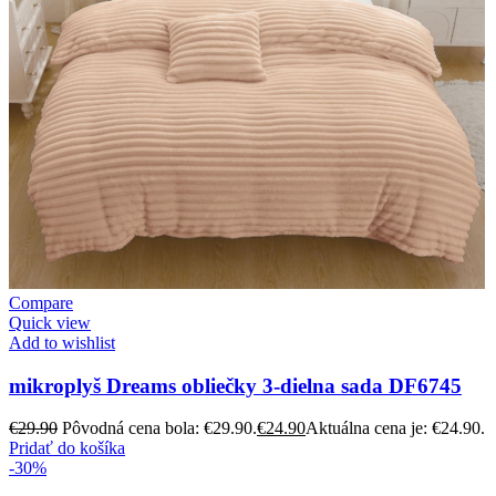
Compare
Quick view
Add to wishlist
mikroplyš Dreams obliečky 3-dielna sada DF6745
€
29.90
Pôvodná cena bola: €29.90.
€
24.90
Aktuálna cena je: €24.90.
Pridať do košíka
-30%