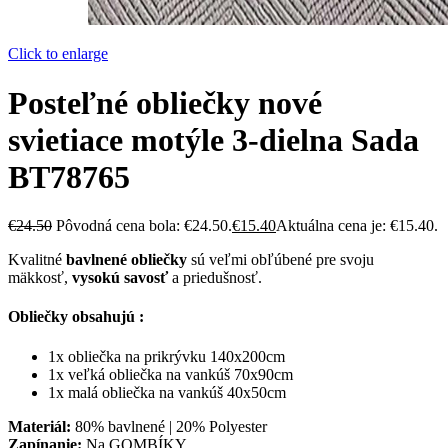
Click to enlarge
Posteľné obliečky nové
svietiace motýle 3-dielna Sada
BT78765
€
24.50
Pôvodná cena bola: €24.50.
€
15.40
Aktuálna cena je: €15.40.
Kvalitné
bavlnené obliečky
sú veľmi obľúbené pre svoju
mäkkosť,
vysokú savosť
a priedušnosť.
Obliečky obsahujú :
1x obliečka na prikrývku 140x200cm
1x veľká obliečka na vankúš 70x90cm
1x malá obliečka na vankúš 40x50cm
Materiál:
80% bavlnené | 20% Polyester
Zapínanie:
Na GOMBÍKY