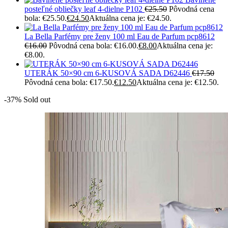
posteľné obliečky leaf 4-dielne P102
€
25.50
Pôvodná cena
bola: €25.50.
€
24.50
Aktuálna cena je: €24.50.
La Bella Parfémy pre ženy 100 ml Eau de Parfum pcp8612
€
16.00
Pôvodná cena bola: €16.00.
€
8.00
Aktuálna cena je:
€8.00.
UTERÁK 50×90 cm 6-KUSOVÁ SADA D62446
€
17.50
Pôvodná cena bola: €17.50.
€
12.50
Aktuálna cena je: €12.50.
-37%
Sold out