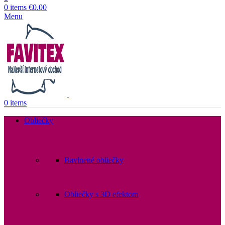
0
items
€
0.00
Menu
0
items
Obliečky
Bavlnené obliečky
Obliečky s 3D efektom