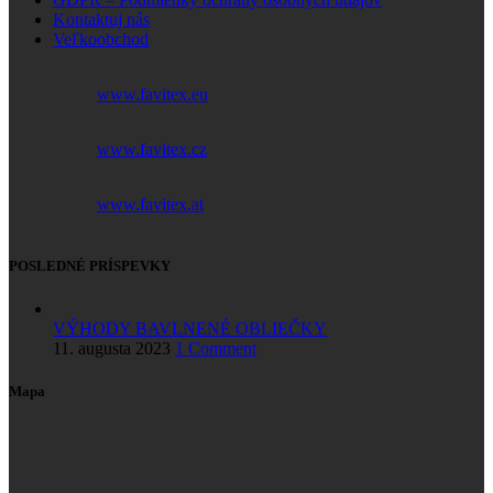
Kontaktuj nás
Veľkoobchod
www.favitex.eu
www.favitex.cz
www.favitex.at
POSLEDNÉ PRÍSPEVKY
VÝHODY BAVLNENÉ OBLIEČKY
11. augusta 2023
1 Comment
Mapa