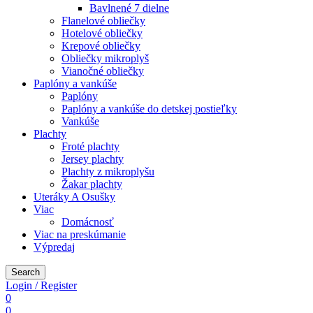
Bavlnené 7 dielne
Flanelové obliečky
Hotelové obliečky
Krepové obliečky
Obliečky mikroplyš
Vianočné obliečky
Paplóny a vankúše
Paplóny
Paplóny a vankúše do detskej postieľky
Vankúše
Plachty
Froté plachty
Jersey plachty
Plachty z mikroplyšu
Žakar plachty
Uteráky A Osušky
Viac
Domácnosť
Viac na preskúmanie
Výpredaj
Search
Login / Register
0
0