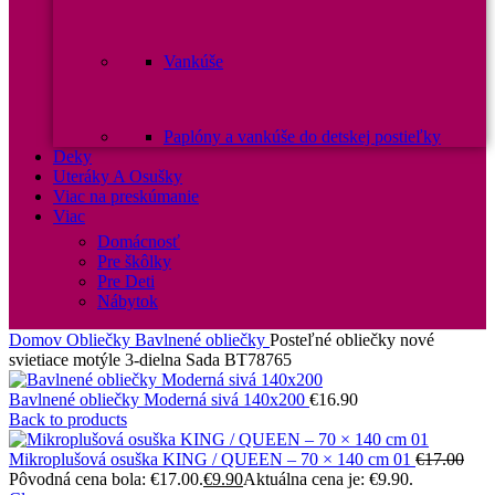
Vankúše
Paplóny a vankúše do detskej postieľky
Deky
Uteráky A Osušky
Viac na preskúmanie
Viac
Domácnosť
Pre škôlky
Pre Deti
Nábytok
Domov
Obliečky
Bavlnené obliečky
Posteľné obliečky nové
svietiace motýle 3-dielna Sada BT78765
Bavlnené obliečky Moderná sivá 140x200
€
16.90
Back to products
Mikroplušová osuška KING / QUEEN – 70 × 140 cm 01
€
17.00
Pôvodná cena bola: €17.00.
€
9.90
Aktuálna cena je: €9.90.