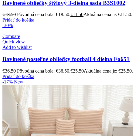
Bavlnené obliečky štýlový 3-dielna sada B3S1002
€
18.50
Pôvodná cena bola: €18.50.
€
11.50
Aktuálna cena je: €11.50.
Pridať do košíka
-30%
Compare
Quick view
Add to wishlist
Bavlnené posteľné obliečky football 4 dielna Fo651
€
36.50
Pôvodná cena bola: €36.50.
€
25.50
Aktuálna cena je: €25.50.
Pridať do košíka
-17%
New