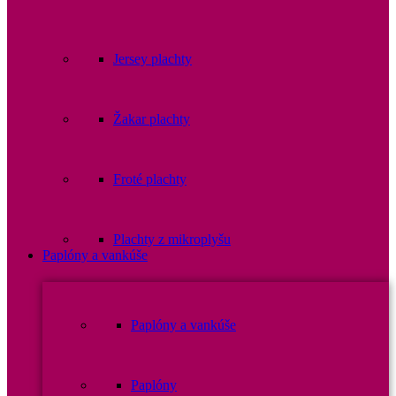
Jersey plachty
Žakar plachty
Froté plachty
Plachty z mikroplyšu
Paplóny a vankúše
Paplóny a vankúše
Paplóny