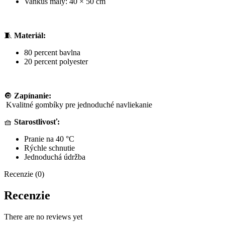
Vankúš malý: 40 × 50 cm
🧵
Materiál:
80 percent bavlna
20 percent polyester
🔘
Zapínanie:
Kvalitné gombíky pre jednoduché navliekanie
🧺
Starostlivosť:
Pranie na 40 °C
Rýchle schnutie
Jednoduchá údržba
Recenzie (0)
Recenzie
There are no reviews yet