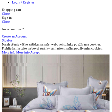
Login / Register
Shopping cart
Close
Sign in
Close
No account yet?
Create an Account
Sidebar
Na zlepšenie vášho zážitku na našej webovej stránke používame cookies.
Prehliadaním tejto webovej stránky súhlasíte s naším používaním cookies.
More info
More info
Accept