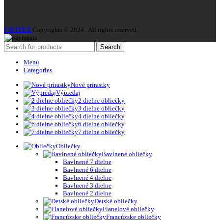
FAVITEX
Copyrights © 2024 , All rights reserved,
Search
Menu
Categories
Nové prírastky
Výpredaj
2 dielne obliečky
3 dielne obliečky
4 dielne obliečky
6 dielne obliečky
7 dielne obliečky
Obliečky
Bavlnené obliečky
Bavlnené 7 dielne
Bavlnené 6 dielne
Bavlnené 4 dielne
Bavlnené 3 dielne
Bavlnené 2 dielne
Detské obliečky
Flanelové obliečky
Francúzske obliečky