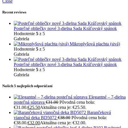
Close
Recent reviews
Posteľné obliečky nové 3-dielna Sada Kráľovský spánok
Hodnotenie
5
z 5
Gabriela
Mikroplyšová plachta (sivá)
Hodnotenie
5
z 5
Gabriela
Posteľné obliečky nové 3-dielna Sada Kráľovský spánok
Hodnotenie
5
z 5
Gabriela
Našich 5 najlepších odporúčaní
Elegantné – 7-dielna
posteľná súprava
€
31.00
Pôvodná cena bola:
€31.00.
€
25.50
Aktuálna cena je: €25.50.
Barančeková
vianočná deka BD5072
€
38.00
Pôvodná cena bola:
€38.00.
€
32.00
Aktuálna cena je: €32.00.
Bavlnené