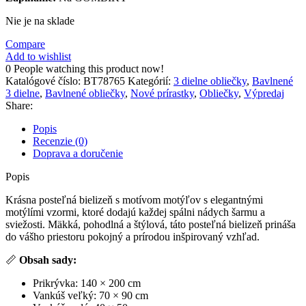
Nie je na sklade
Compare
Add to wishlist
0
People watching this product now!
Katalógové číslo:
BT78765
Kategórií:
3 dielne obliečky
,
Bavlnené
3 dielne
,
Bavlnené obliečky
,
Nové prírastky
,
Obliečky
,
Výpredaj
Share:
Popis
Recenzie (0)
Doprava a doručenie
Popis
Krásna posteľná bielizeň s motívom motýľov s elegantnými
motýlími vzormi, ktoré dodajú každej spálni nádych šarmu a
sviežosti. Mäkká, pohodlná a štýlová, táto posteľná bielizeň prináša
do vášho priestoru pokojný a prírodou inšpirovaný vzhľad.
📏
Obsah sady:
Prikrývka: 140 × 200 cm
Vankúš veľký: 70 × 90 cm