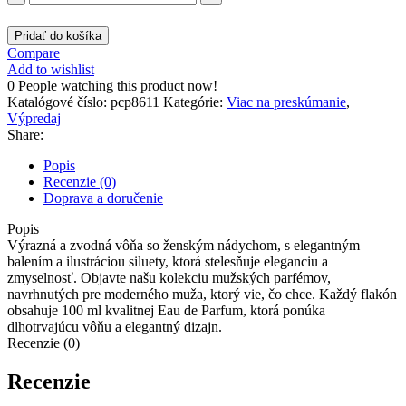
SEXI
07
Pridať do košíka
Parfémy
Compare
pre
Add to wishlist
ženy
0
People watching this product now!
100
Katalógové číslo:
pcp8611
Kategórie:
Viac na preskúmanie
,
ml
Výpredaj
Eau
Share:
de
Parfum
Popis
pcp8611
Recenzie (0)
Doprava a doručenie
Popis
Výrazná a zvodná vôňa so ženským nádychom, s elegantným
balením a ilustráciou siluety, ktorá stelesňuje eleganciu a
zmyselnosť. Objavte našu kolekciu mužských parfémov,
navrhnutých pre moderného muža, ktorý vie, čo chce. Každý flakón
obsahuje 100 ml kvalitnej Eau de Parfum, ktorá ponúka
dlhotrvajúcu vôňu a elegantný dizajn.
Recenzie (0)
Recenzie