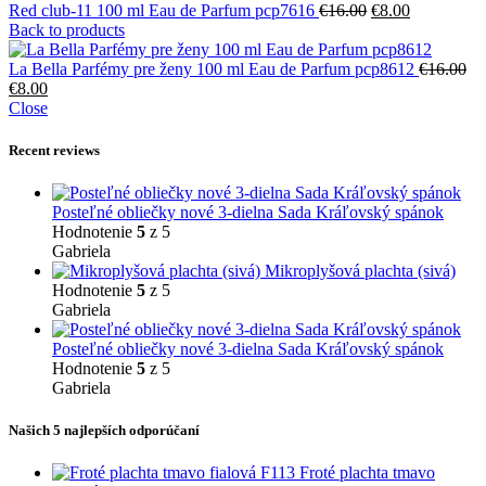
Pôvodná
Aktuálna
Red club-11 100 ml Eau de Parfum pcp7616
€
16.00
€
8.00
cena
cena
Back to products
bola:
je:
€16.00.
€8.00.
La Bella Parfémy pre ženy 100 ml Eau de Parfum pcp8612
€
16.00
Pôvodná
Aktuálna
€
8.00
cena
cena
Close
bola:
je:
€16.00.
€8.00.
Recent reviews
Posteľné obliečky nové 3-dielna Sada Kráľovský spánok
Hodnotenie
5
z 5
Gabriela
Mikroplyšová plachta (sivá)
Hodnotenie
5
z 5
Gabriela
Posteľné obliečky nové 3-dielna Sada Kráľovský spánok
Hodnotenie
5
z 5
Gabriela
Našich 5 najlepších odporúčaní
Froté plachta tmavo