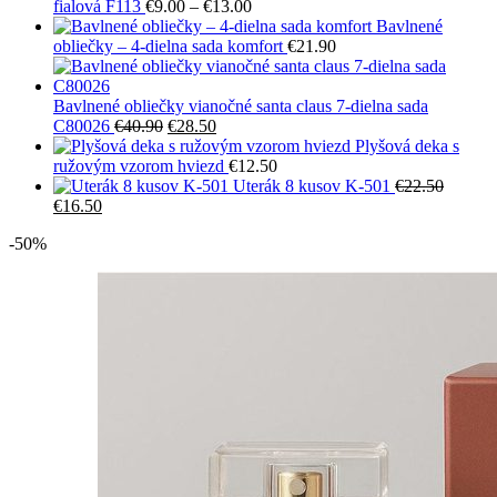
Price
fialová F113
€
9.00
–
€
13.00
range:
Bavlnené
€9.00
obliečky – 4-dielna sada komfort
€
21.90
through
€13.00
Bavlnené obliečky vianočné santa claus 7-dielna sada
Pôvodná
Aktuálna
C80026
€
40.90
€
28.50
cena
cena
Plyšová deka s
bola:
je:
ružovým vzorom hviezd
€
12.50
€40.90.
€28.50.
Uterák 8 kusov K-501
€
22.50
Pôvodná
Aktuálna
€
16.50
cena
cena
-50%
bola:
je:
€22.50.
€16.50.