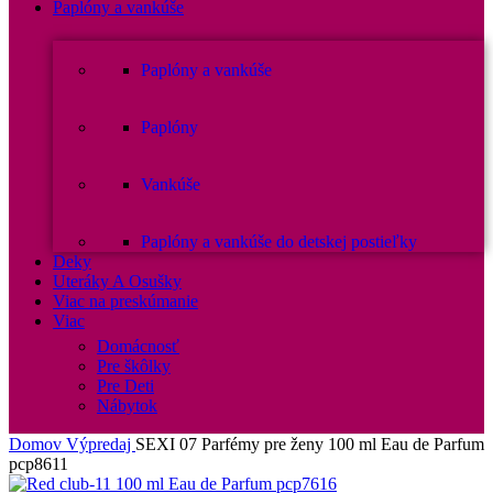
Paplóny a vankúše
Paplóny a vankúše
Paplóny
Vankúše
Paplóny a vankúše do detskej postieľky
Deky
Uteráky A Osušky
Viac na preskúmanie
Viac
Domácnosť
Pre škôlky
Pre Deti
Nábytok
Domov
Výpredaj
SEXI 07 Parfémy pre ženy 100 ml Eau de Parfum
pcp8611