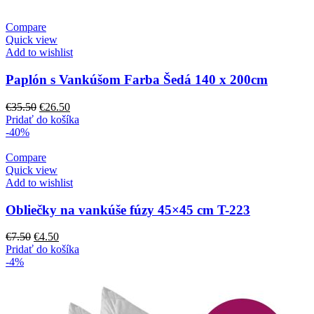
€55.00.
€35.50.
Compare
Quick view
Add to wishlist
Paplón s Vankúšom Farba Šedá 140 x 200cm
Pôvodná
Aktuálna
€
35.50
€
26.50
cena
cena
Pridať do košíka
bola:
je:
-40%
€35.50.
€26.50.
Compare
Quick view
Add to wishlist
Obliečky na vankúše fúzy 45×45 cm T-223
Pôvodná
Aktuálna
€
7.50
€
4.50
cena
cena
Pridať do košíka
bola:
je:
-4%
€7.50.
€4.50.