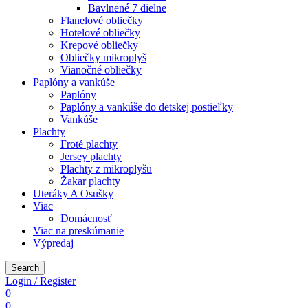
Bavlnené 7 dielne
Flanelové obliečky
Hotelové obliečky
Krepové obliečky
Obliečky mikroplyš
Vianočné obliečky
Paplóny a vankúše
Paplóny
Paplóny a vankúše do detskej postieľky
Vankúše
Plachty
Froté plachty
Jersey plachty
Plachty z mikroplyšu
Žakar plachty
Uteráky A Osušky
Viac
Domácnosť
Viac na preskúmanie
Výpredaj
Search
Login / Register
0
0