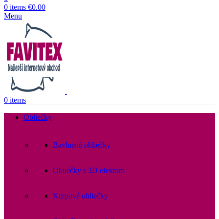
0
items
€
0.00
Menu
0
items
Obliečky
Bavlnené obliečky
Obliečky s 3D efektom
Krepové obliečky