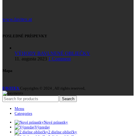
www.favitex.at
POSLEDNÉ PRÍSPEVKY
VÝHODY BAVLNENÉ OBLIEČKY
11. augusta 2023
1 Comment
Mapa
FAVITEX
Copyrights © 2024 , All rights reserved,
Search
Menu
Categories
Nové prírastky
Výpredaj
2 dielne obliečky