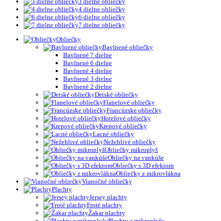
3 dielne obliečky
4 dielne obliečky
6 dielne obliečky
7 dielne obliečky
Obliečky
Bavlnené obliečky
Bavlnené 7 dielne
Bavlnené 6 dielne
Bavlnené 4 dielne
Bavlnené 3 dielne
Bavlnené 2 dielne
Detské obliečky
Flanelové obliečky
Francúzske obliečky
Hotelové obliečky
Krepové obliečky
Lacné obliečky
Nežehlivé obliečky
Obliečky mikroplyš
Obliečky na vankúše
Obliečky s 3D efektom
Obliečky z mikrovlákna
Vianočné obliečky
Plachty
Jersey plachty
Froté plachty
Žakar plachty
Plachty z mikroplyšu