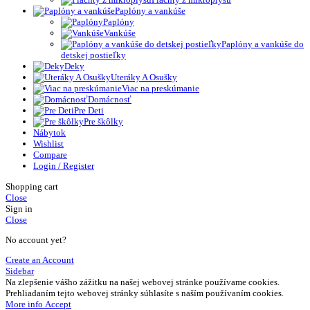
Paplóny a vankúše
Paplóny
Vankúše
Paplóny a vankúše do
detskej postieľky
Deky
Uteráky A Osušky
Viac na preskúmanie
Domácnosť
Pre Deti
Pre škôlky
Nábytok
Wishlist
Compare
Login / Register
Shopping cart
Close
Sign in
Close
No account yet?
Create an Account
Sidebar
Na zlepšenie vášho zážitku na našej webovej stránke používame cookies.
Prehliadaním tejto webovej stránky súhlasíte s naším používaním cookies.
More
More info
Accept