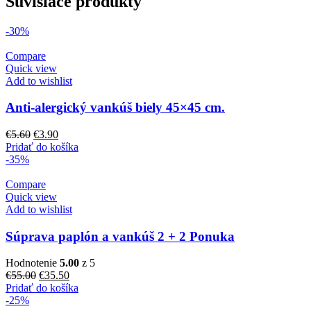
Súvisiace produkty
-30%
Compare
Quick view
Add to wishlist
Anti-alergický vankúš biely 45×45 cm.
Pôvodná
Aktuálna
€
5.60
€
3.90
cena
cena
Pridať do košíka
bola:
je:
-35%
€5.60.
€3.90.
Compare
Quick view
Add to wishlist
Súprava paplón a vankúš 2 + 2 Ponuka
Hodnotenie
5.00
z 5
Pôvodná
Aktuálna
€
55.00
€
35.50
cena
cena
Pridať do košíka
bola:
je:
-25%