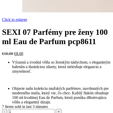
Click to enlarge
SEXI 07 Parfémy pre ženy 100
ml Eau de Parfum pcp8611
Pôvodná
Aktuálna
€
16.00
€
8.00
cena
cena
Výrazná a zvodná vôňa so ženským nádychom, s elegantným
bola:
je:
balením a ilustráciou siluety, ktorá stelesňuje eleganciu a
€16.00.
€8.00.
zmyselnosť.
Objavte našu kolekciu mužských parfémov, navrhnutých pre
moderného muža, ktorý vie, čo chce. Každý flakón obsahuje
100 ml kvalitnej Eau de Parfum, ktorá ponúka dlhotrvajúcu
vôňu a elegantný dizajn.
7
Items sold in last 3 minutes
množstvo