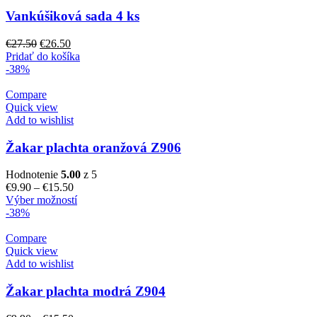
Vankúšiková sada 4 ks
Pôvodná
Aktuálna
€
27.50
€
26.50
cena
cena
Pridať do košíka
bola:
je:
-38%
€27.50.
€26.50.
Compare
Quick view
Add to wishlist
Žakar plachta oranžová Z906
Hodnotenie
5.00
z 5
Price
€
9.90
–
€
15.50
range:
Tento
Výber možností
€9.90
produkt
-38%
through
má
€15.50
viacero
Compare
variantov.
Quick view
Možnosti
Add to wishlist
si
môžete
Žakar plachta modrá Z904
vybrať
na